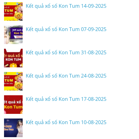
Kết quả xổ số Kon Tum 14-09-2025
Kết quả xổ số Kon Tum 07-09-2025
Kết quả xổ số Kon Tum 31-08-2025
Kết quả xổ số Kon Tum 24-08-2025
Kết quả xổ số Kon Tum 17-08-2025
Kết quả xổ số Kon Tum 10-08-2025