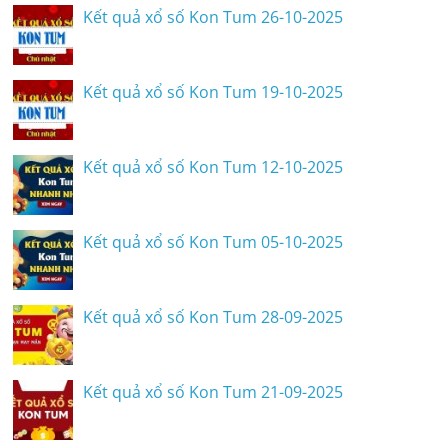
Kết quả xổ số Kon Tum 26-10-2025
Kết quả xổ số Kon Tum 19-10-2025
Kết quả xổ số Kon Tum 12-10-2025
Kết quả xổ số Kon Tum 05-10-2025
Kết quả xổ số Kon Tum 28-09-2025
Kết quả xổ số Kon Tum 21-09-2025