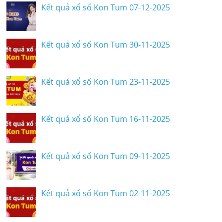
Kết quả xổ số Kon Tum 07-12-2025
Kết quả xổ số Kon Tum 30-11-2025
Kết quả xổ số Kon Tum 23-11-2025
Kết quả xổ số Kon Tum 16-11-2025
Kết quả xổ số Kon Tum 09-11-2025
Kết quả xổ số Kon Tum 02-11-2025