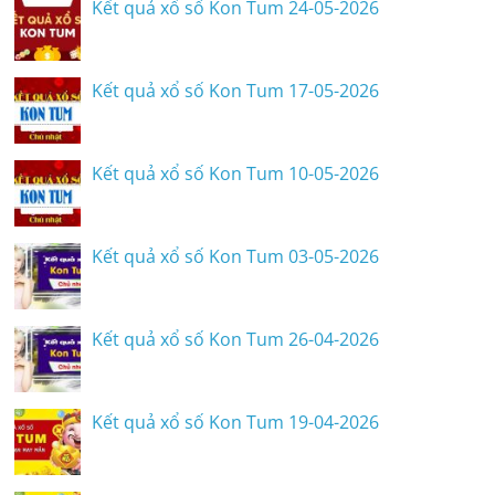
Kết quả xổ số Kon Tum 24-05-2026
Kết quả xổ số Kon Tum 17-05-2026
Kết quả xổ số Kon Tum 10-05-2026
Kết quả xổ số Kon Tum 03-05-2026
Kết quả xổ số Kon Tum 26-04-2026
Kết quả xổ số Kon Tum 19-04-2026