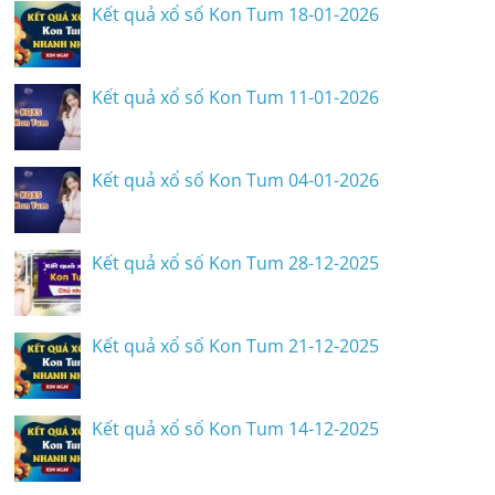
Kết quả xổ số Kon Tum 18-01-2026
Kết quả xổ số Kon Tum 11-01-2026
Kết quả xổ số Kon Tum 04-01-2026
Kết quả xổ số Kon Tum 28-12-2025
Kết quả xổ số Kon Tum 21-12-2025
Kết quả xổ số Kon Tum 14-12-2025