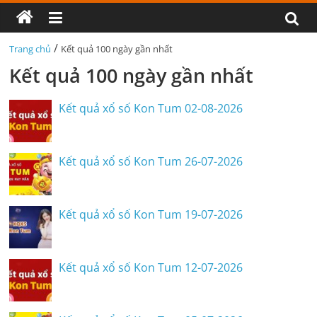
/
Trang chủ
Kết quả 100 ngày gần nhất
Kết quả 100 ngày gần nhất
Kết quả xổ số Kon Tum 02-08-2026
Kết quả xổ số Kon Tum 26-07-2026
Kết quả xổ số Kon Tum 19-07-2026
Kết quả xổ số Kon Tum 12-07-2026