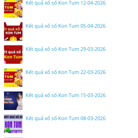
Kết quả xổ số Kon Tum 12-04-2026
Kết quả xổ số Kon Tum 05-04-2026
Kết quả xổ số Kon Tum 29-03-2026
Kết quả xổ số Kon Tum 22-03-2026
Kết quả xổ số Kon Tum 15-03-2026
Kết quả xổ số Kon Tum 08-03-2026