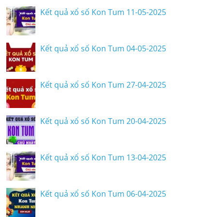
Kết quả xổ số Kon Tum 11-05-2025
Kết quả xổ số Kon Tum 04-05-2025
Kết quả xổ số Kon Tum 27-04-2025
Kết quả xổ số Kon Tum 20-04-2025
Kết quả xổ số Kon Tum 13-04-2025
Kết quả xổ số Kon Tum 06-04-2025