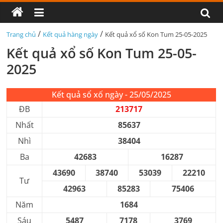
/
/
Trang chủ
Kết quả hàng ngày
Kết quả xổ số Kon Tum 25-05-2025
Kết quả xổ số Kon Tum 25-05-
2025
Kết quả sổ xố ngày - 25/05/2025
ĐB
213717
Nhất
85637
Nhì
38404
Ba
42683
16287
43690
38740
53039
22210
Tư
42963
85283
75406
Năm
1684
Sáu
5487
7178
3769