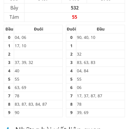
Bảy
532
Tám
55
Đầu
Đuôi
Đuôi
Đầu
0
04, 06
0
90, 40, 10
1
17, 10
1
2
2
32
3
37, 39, 32
3
83, 63, 83
4
40
4
04, 84
5
55
5
55
6
63, 69
6
06
7
78
7
17, 37, 87, 87
8
83, 87, 83, 84, 87
8
78
9
90
9
39, 69