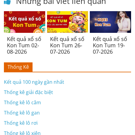
Những bài viết liên quan
Kết quả xổ số
Kết quả xổ số
Kết quả xổ số
Kon Tum 02-
Kon Tum 26-
Kon Tum 19-
08-2026
07-2026
07-2026
Thống Kê
Kết quả 100 ngày gần nhất
Thống kê giải đặc biệt
Thống kê lô câm
Thống kê lô gan
Thống kê lô rơi
Thống kê lô xiên