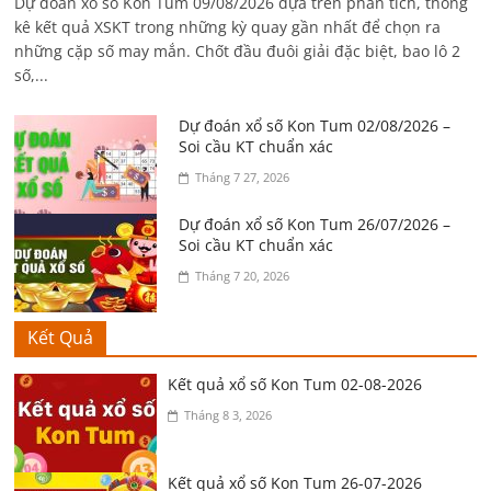
Dự đoán xổ số Kon Tum 09/08/2026 dựa trên phân tích, thống
kê kết quả XSKT trong những kỳ quay gần nhất để chọn ra
những cặp số may mắn. Chốt đầu đuôi giải đặc biệt, bao lô 2
số,...
Dự đoán xổ số Kon Tum 02/08/2026 –
Soi cầu KT chuẩn xác
Tháng 7 27, 2026
Dự đoán xổ số Kon Tum 26/07/2026 –
Soi cầu KT chuẩn xác
Tháng 7 20, 2026
Kết Quả
Kết quả xổ số Kon Tum 02-08-2026
Tháng 8 3, 2026
Kết quả xổ số Kon Tum 26-07-2026