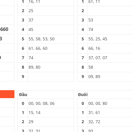
1
16, 11
1
61, 11
2
25
2
3
37
3
53
5660
4
45
4
74
3
5
55, 58, 53, 50
5
55, 25, 45
6
61, 66, 60
6
66, 16
0
7
74
7
37, 07, 07
8
89, 80
8
58
9
9
09, 89
Đầu
Đuôi
0
00, 00, 08, 06
0
00, 00, 80
1
15, 14
1
31, 61
2
29
2
32, 72
3
32, 31
3
93