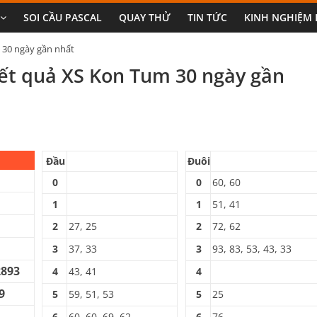
SOI CẦU PASCAL
QUAY THỬ
TIN TỨC
KINH NGHIỆM 
 30 ngày gần nhất
Kết quả XS Kon Tum 30 ngày gần
Đầu
Đuôi
0
0
60, 60
1
1
51, 41
2
27, 25
2
72, 62
3
37, 33
3
93, 83, 53, 43, 33
2893
4
43, 41
4
9
5
59, 51, 53
5
25
6
60, 60, 69, 62
6
76