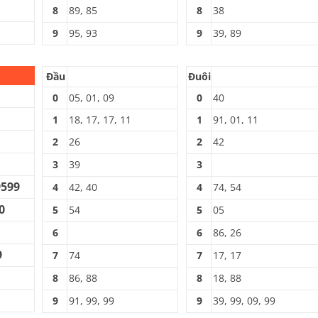
8
89, 85
8
38
9
95, 93
9
39, 89
Đầu
Đuôi
0
05, 01, 09
0
40
1
18, 17, 17, 11
1
91, 01, 11
2
26
2
42
3
39
3
9599
4
42, 40
4
74, 54
0
5
54
5
05
6
6
86, 26
9
7
74
7
17, 17
8
86, 88
8
18, 88
9
91, 99, 99
9
39, 99, 09, 99