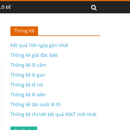
LÔ ĐỀ
Thống Kê
Kết quả 100 ngày gần nhất
Thống kê giải đặc biệt
Thống kê lô câm
Thống kê lô gan
Thống kê lô rơi
Thống kê lô xiên
Thống kê tần suất lô tô
Thống kê chi tiết kết quả XSKT mới nhất