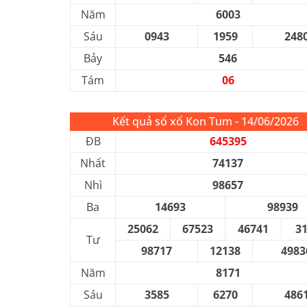
Năm
6003
Sáu
0943
1959
248
Bảy
546
Tám
06
Kết quả sổ xố Kon Tum - 14/06/2026
ĐB
645395
Nhất
74137
Nhì
98657
Ba
14693
98939
25062
67523
46741
3
Tư
98717
12138
4983
Năm
8171
Sáu
3585
6270
486