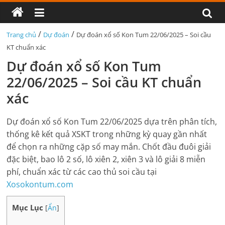
/
/
Trang chủ
Dự đoán
Dự đoán xổ số Kon Tum 22/06/2025 – Soi cầu
KT chuẩn xác
Dự đoán xổ số Kon Tum
22/06/2025 – Soi cầu KT chuẩn
xác
Dự đoán xổ số
Kon Tum
22/06/2025
dựa trên phân tích,
thống kê kết quả
XSKT
trong những kỳ quay gần nhất
để chọn ra những cặp số may mắn. Chốt đầu đuôi giải
đặc biệt, bao lô 2 số, lô xiên 2, xiên 3 và lô giải 8 miễn
phí, chuẩn xác từ các cao thủ soi cầu tại
Xosokontum.com
Mục Lục
[
Ẩn
]