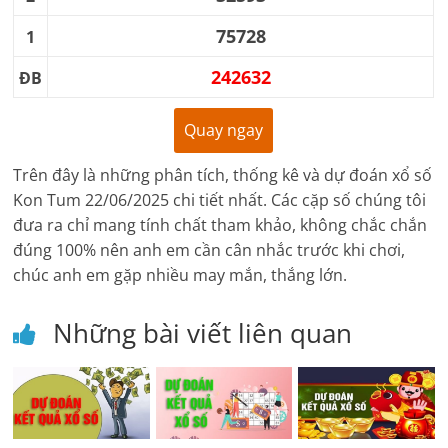
75728
1
242632
ĐB
Quay ngay
Trên đây là những phân tích, thống kê và dự đoán xổ số
Kon Tum
22/06/2025
chi tiết nhất. Các cặp số chúng tôi
đưa ra chỉ mang tính chất tham khảo, không chắc chắn
đúng 100% nên anh em cần cân nhắc trước khi chơi,
chúc anh em gặp nhiều may mắn, thắng lớn.
Những bài viết liên quan