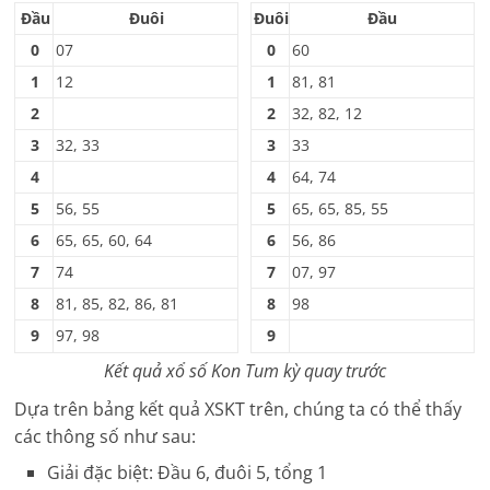
Đầu
Đuôi
Đuôi
Đầu
0
07
0
60
1
12
1
81, 81
2
2
32, 82, 12
3
32, 33
3
33
4
4
64, 74
5
56, 55
5
65, 65, 85, 55
6
65, 65, 60, 64
6
56, 86
7
74
7
07, 97
8
81, 85, 82, 86, 81
8
98
9
97, 98
9
Kết quả xổ số
Kon Tum
kỳ quay trước
Dựa trên bảng kết quả
XSKT
trên, chúng ta có thể thấy
các thông số như sau:
Giải đặc biệt: Đầu 6, đuôi 5, tổng 1