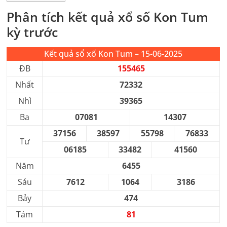
Phân tích kết quả xổ số
Kon Tum
kỳ trước
Kết quả sổ xố
Kon Tum
– 15-06-2025
ĐB
155465
Nhất
72332
Nhì
39365
Ba
07081
14307
37156
38597
55798
76833
Tư
06185
33482
41560
Năm
6455
Sáu
7612
1064
3186
Bảy
474
Tám
81