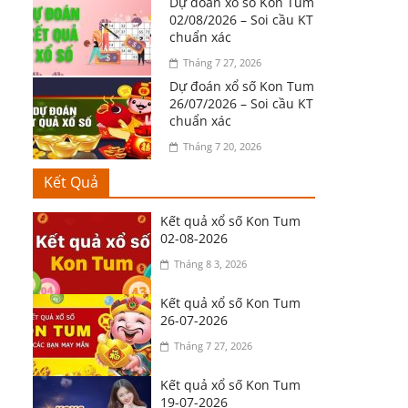
Dự đoán xổ số Kon Tum
02/08/2026 – Soi cầu KT
chuẩn xác
Tháng 7 27, 2026
Dự đoán xổ số Kon Tum
26/07/2026 – Soi cầu KT
chuẩn xác
Tháng 7 20, 2026
Kết Quả
Kết quả xổ số Kon Tum
02-08-2026
Tháng 8 3, 2026
Kết quả xổ số Kon Tum
26-07-2026
Tháng 7 27, 2026
Kết quả xổ số Kon Tum
19-07-2026