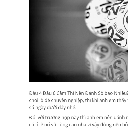
Đầu 4 Đầu 6 Câm Thì Nên Đánh Số bao Nhiêu?
chơi lô đề chuyên nghiệp, thì khi anh em thấy
số ngày dưới đây nhé.
Đối với trường hợp này thì anh em nên đánh ng
có tỉ lệ nổ vô cùng cao nha vì vậy đừng nên b