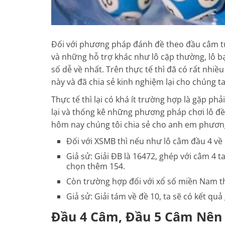
Đối với phương pháp đánh đề theo đầu câm t
và những hỗ trợ khác như lô cặp thường, lô bạ
số dễ về nhất. Trên thực tế thì đã có rất nhi
này và đã chia sẻ kinh nghiệm lại cho chúng ta
Thực tế thì lại có khá ít trường hợp là gặp ph
lại và thống kê những phương pháp chơi lô đề
hôm nay chúng tôi chia sẻ cho anh em phương
Đối với XSMB thì nếu như lô câm đầu 4 về 
Giả sử: Giải ĐB là 16472, ghép với câm 4 
chọn thêm 154.
Còn trường hợp đối với xổ số miền Nam thì
Giả sử: Giải tám về đề 10, ta sẽ có kết quả
Đầu 4 Câm, Đầu 5 Câm Nên 