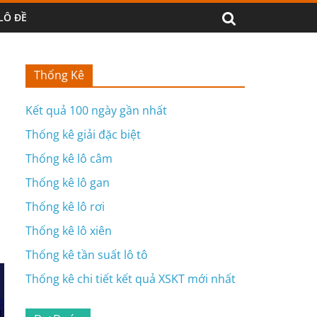
LÔ ĐỀ
Thống Kê
Kết quả 100 ngày gần nhất
Thống kê giải đặc biệt
Thống kê lô câm
Thống kê lô gan
Thống kê lô rơi
Thống kê lô xiên
Thống kê tần suất lô tô
Thống kê chi tiết kết quả XSKT mới nhất