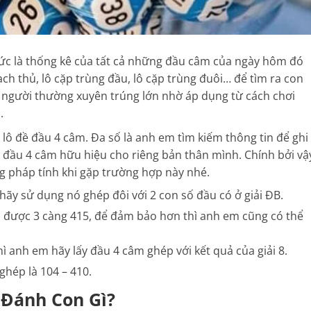
ức là thống kê của tất cả những đầu câm của ngày hôm đó
ch thủ, lô cặp trùng đầu, lô cặp trùng đuôi… để tìm ra con
ều người thường xuyên trúng lớn nhờ áp dụng từ cách chơi
.
ải lô đề đầu 4 câm. Đa số là anh em tìm kiếm thông tin để ghi
 đầu 4 câm hữu hiệu cho riêng bản thân mình. Chính bởi vậ
 pháp tính khi gặp trường hợp này nhé.
hãy sử dụng nó ghép đôi với 2 con số đầu có ở giải ĐB.
ta được 3 càng 415, để đảm bảo hơn thì anh em cũng có thể
 anh em hãy lấy đầu 4 câm ghép với kết quả của giải 8.
 ghép là 104 – 410.
Đánh Con Gì?