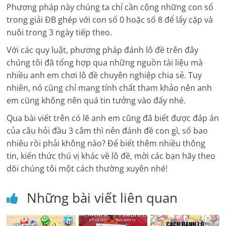
Phương pháp này chúng ta chỉ cần cộng những con số
trong giải ĐB ghép với con số 0 hoặc số 8 để lấy cặp và
nuôi trong 3 ngày tiếp theo.
Với các quy luật, phương pháp đánh lô đề trên đây
chúng tôi đã tổng hợp qua những nguồn tài liệu mà
nhiều anh em chơi lô đề chuyên nghiệp chia sẻ. Tuy
nhiên, nó cũng chỉ mang tính chất tham khảo nên anh
em cũng không nên quá tin tưởng vào đấy nhé.
Qua bài viết trên có lẽ anh em cũng đã biết được đáp án
của câu hỏi đầu 3 câm thì nên đánh đề con gì, số bao
nhiêu rồi phải không nào? Để biết thêm nhiều thông
tin, kiến thức thú vị khác về lô đề, mời các bạn hãy theo
dõi chúng tôi một cách thường xuyên nhé!
Những bài viết liên quan