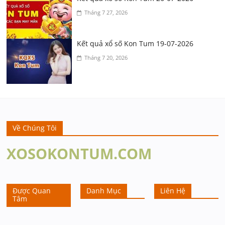
Tháng 7 27, 2026
Kết quả xổ số Kon Tum 19-07-2026
Tháng 7 20, 2026
Về Chúng Tôi
XOSOKONTUM.COM
Được Quan
Danh Mục
Liên Hệ
Tâm