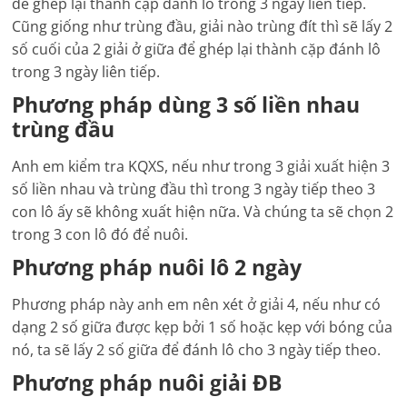
để ghép lại thành cặp đánh lô trong 3 ngày liên tiếp.
Cũng giống như trùng đầu, giải nào trùng đít thì sẽ lấy 2
số cuối của 2 giải ở giữa để ghép lại thành cặp đánh lô
trong 3 ngày liên tiếp.
Phương pháp dùng 3 số liền nhau
trùng đầu
Anh em kiểm tra KQXS, nếu như trong 3 giải xuất hiện 3
số liền nhau và trùng đầu thì trong 3 ngày tiếp theo 3
con lô ấy sẽ không xuất hiện nữa. Và chúng ta sẽ chọn 2
trong 3 con lô đó để nuôi.
Phương pháp nuôi lô 2 ngày
Phương pháp này anh em nên xét ở giải 4, nếu như có
dạng 2 số giữa được kẹp bởi 1 số hoặc kẹp với bóng của
nó, ta sẽ lấy 2 số giữa để đánh lô cho 3 ngày tiếp theo.
Phương pháp nuôi giải ĐB