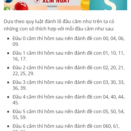
Dựa theo quy luật đánh lô đầu câm như trên ta có
những con số thích hợp với mỗi đầu câm như sau:
Đầu 0 câm thì hôm sau nên đánh đề con 00, 04, 06,
09.
Đầu 1 câm thì hôm sau nên đánh đề con 01, 10, 11,
16, 17.
Đầu 2 câm thì hôm sau nên đánh đề con 02, 20, 21,
22, 25, 29.
Đầu 3 câm thì hôm sau nên đánh đề con 03, 30, 33,
36, 39.
Đầu 4 câm thì hôm sau nên đánh đề con 04, 40, 44,
45.
Đầu 5 câm thì hôm sau nên đánh đề con 05, 50, 54,
55, 59.
Đầu 6 câm thì hôm sau nên đánh đề con 060, 61,