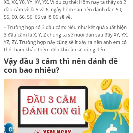
X0, XX, Y0, YY, XY, YX. Ví dụ cụ thể: Hôm nay ta thấy có 2
đầu câm về là 5 và 6, ngày hôm sau nên đánh dàn 50,
55, 60, 66, 56, 65 và lô 06 sẽ về.
– Trường hợp có 3 đầu câm: Nếu như kết quả xuất hiện
3 đầu câm là X, Y, Z chúng ta sẽ nuôi dàn sau đây XY, YX,
YZ, ZY. Trường hợp này cũng sẽ ít xảy ra nên anh em có
thể tham khảo thêm đến khi cần sẽ dùng đến.
Vậy đầu 3 câm thì nên đánh đề
con bao nhiêu?