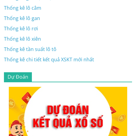
Thống kê lô câm
Thống kê lô gan
Thống kê lô rơi
Thống kê lô xiên
Thống kê tần suất lô tô
Thống kê chi tiết kết quả XSKT mới nhất
Dự Đoán