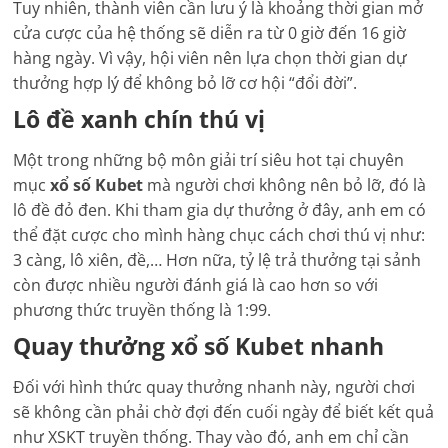
Tuy nhiên, thành viên cần lưu ý là khoảng thời gian mở
cửa cược của hệ thống sẽ diễn ra từ 0 giờ đến 16 giờ
hàng ngày. Vì vậy, hội viên nên lựa chọn thời gian dự
thưởng hợp lý để không bỏ lỡ cơ hội “đổi đời”.
Lô đề xanh chín thú vị
Một trong những bộ môn giải trí siêu hot tại chuyên
mục
xổ số Kubet
mà người chơi không nên bỏ lỡ, đó là
lô đề đỏ đen. Khi tham gia dự thưởng ở đây, anh em có
thể đặt cược cho mình hàng chục cách chơi thú vị như:
3 càng, lô xiên, đề,… Hơn nữa, tỷ lệ trả thưởng tại sảnh
còn được nhiều người đánh giá là cao hơn so với
phương thức truyền thống là 1:99.
Quay thưởng xổ số Kubet nhanh
Đối với hình thức quay thưởng nhanh này, người chơi
sẽ không cần phải chờ đợi đến cuối ngày để biết kết quả
như XSKT truyền thống. Thay vào đó, anh em chỉ cần