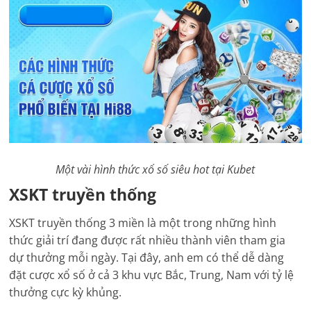
Một vài hình thức xổ số siêu hot tại Kubet
XSKT truyền thống
XSKT truyền thống 3 miền là một trong những hình
thức giải trí đang được rất nhiều thành viên tham gia
dự thưởng mỗi ngày. Tại đây, anh em có thể dễ dàng
đặt cược xổ số ở cả 3 khu vực Bắc, Trung, Nam với tỷ lệ
thưởng cực kỳ khủng.