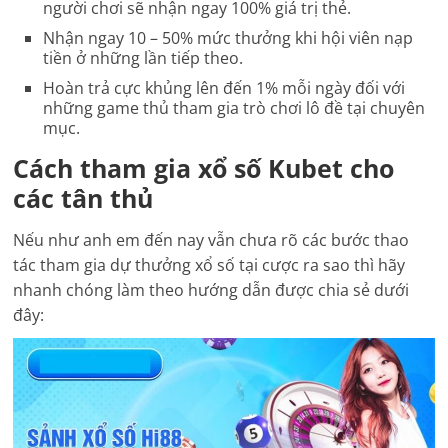
người chơi sẽ nhận ngay 100% giá trị thẻ.
Nhận ngay 10 – 50% mức thưởng khi hội viên nạp
tiền ở những lần tiếp theo.
Hoàn trả cực khủng lên đến 1% mỗi ngày đối với
những game thủ tham gia trò chơi lô đề tại chuyên
mục.
Cách tham gia xổ số Kubet cho
các tân thủ
Nếu như anh em đến nay vẫn chưa rõ các bước thao
tác tham gia dự thưởng xổ số tại cược ra sao thì hãy
nhanh chóng làm theo hướng dẫn được chia sẻ dưới
đây: