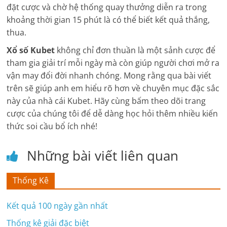
đặt cược và chờ hệ thống quay thưởng diễn ra trong
khoảng thời gian 15 phút là có thể biết kết quả thắng,
thua.
Xổ số Kubet
không chỉ đơn thuần là một sảnh cược để
tham gia giải trí mỗi ngày mà còn giúp người chơi mở ra
vận may đổi đời nhanh chóng. Mong rằng qua bài viết
trên sẽ giúp anh em hiểu rõ hơn về chuyên mục đặc sắc
này của nhà cái Kubet. Hãy cùng bấm theo dõi trang
cược của chúng tôi để dễ dàng học hỏi thêm nhiều kiến
thức soi cầu bổ ích nhé!
Những bài viết liên quan
Thống Kê
Kết quả 100 ngày gần nhất
Thống kê giải đặc biệt