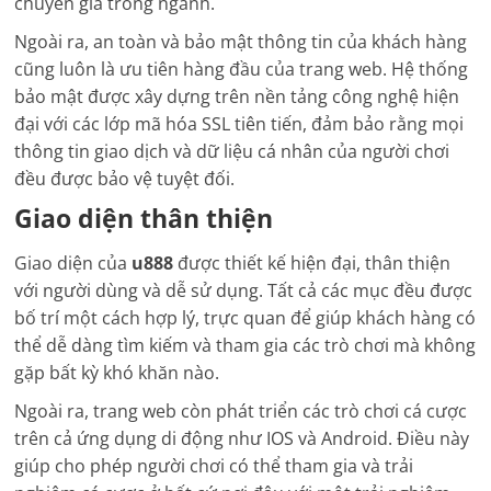
chuyên gia trong ngành.
Ngoài ra, an toàn và bảo mật thông tin của khách hàng
cũng luôn là ưu tiên hàng đầu của trang web. Hệ thống
bảo mật được xây dựng trên nền tảng công nghệ hiện
đại với các lớp mã hóa SSL tiên tiến, đảm bảo rằng mọi
thông tin giao dịch và dữ liệu cá nhân của người chơi
đều được bảo vệ tuyệt đối.
Giao diện thân thiện
Giao diện của
u888
được thiết kế hiện đại, thân thiện
với người dùng và dễ sử dụng. Tất cả các mục đều được
bố trí một cách hợp lý, trực quan để giúp khách hàng có
thể dễ dàng tìm kiếm và tham gia các trò chơi mà không
gặp bất kỳ khó khăn nào.
Ngoài ra, trang web còn phát triển các trò chơi cá cược
trên cả ứng dụng di động như IOS và Android. Điều này
giúp cho phép người chơi có thể tham gia và trải