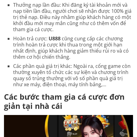
Thưởng nạp lần đầu: Khi đăng ký tài khoản mới và
nạp tiền lần đầu, người chơi sẽ nhận được 100% giá
trị thẻ nạp. Điều này nhằm giúp khách hàng có một
khởi đầu mới may mắn cũng như có thêm vốn để
tham gia cá cược.
Hoàn trả cược:
U888
cũng cung cấp các chương
trình hoàn trả cược khi thua trong một giới hạn
nhất định, giúp khách hàng giảm thiểu rủi ro và có
thêm cơ hội chiến thắng.
Các phần quà giá trị khác: Ngoài ra, cổng game còn
thường xuyên tổ chức các sự kiện và chương trình
quay số trúng thưởng với vô số phần quà giá trị
như xe máy, điện thoại, máy tính bảng,…
Các bước tham gia cá cược đơn
giản tại nhà cái