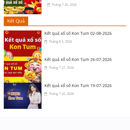
Tháng 7 20, 2026
Kết Quả
Kết quả xổ số Kon Tum 02-08-2026
Tháng 8 3, 2026
Kết quả xổ số Kon Tum 26-07-2026
Tháng 7 27, 2026
Kết quả xổ số Kon Tum 19-07-2026
Tháng 7 20, 2026