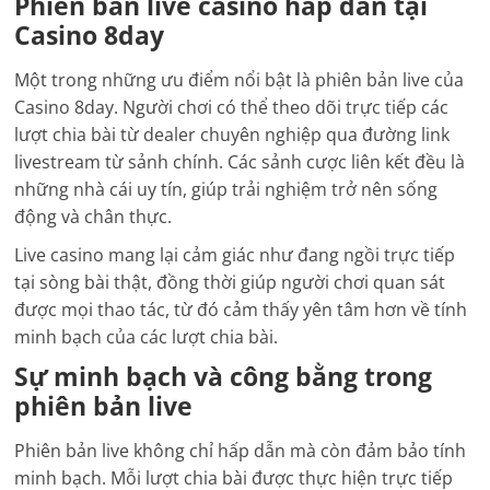
Phiên bản live casino hấp dẫn tại
Casino 8day
Một trong những ưu điểm nổi bật là phiên bản live của
Casino 8day. Người chơi có thể theo dõi trực tiếp các
lượt chia bài từ dealer chuyên nghiệp qua đường link
livestream từ sảnh chính. Các sảnh cược liên kết đều là
những nhà cái uy tín, giúp trải nghiệm trở nên sống
động và chân thực.
Live casino mang lại cảm giác như đang ngồi trực tiếp
tại sòng bài thật, đồng thời giúp người chơi quan sát
được mọi thao tác, từ đó cảm thấy yên tâm hơn về tính
minh bạch của các lượt chia bài.
Sự minh bạch và công bằng trong
phiên bản live
Phiên bản live không chỉ hấp dẫn mà còn đảm bảo tính
minh bạch. Mỗi lượt chia bài được thực hiện trực tiếp