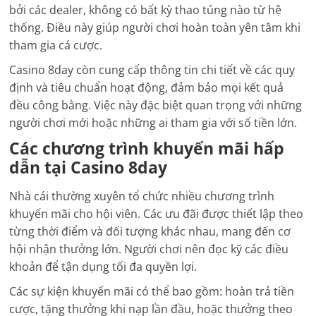
bởi các dealer, không có bất kỳ thao túng nào từ hệ
thống. Điều này giúp người chơi hoàn toàn yên tâm khi
tham gia cá cược.
Casino 8day còn cung cấp thông tin chi tiết về các quy
định và tiêu chuẩn hoạt động, đảm bảo mọi kết quả
đều công bằng. Việc này đặc biệt quan trọng với những
người chơi mới hoặc những ai tham gia với số tiền lớn.
Các chương trình khuyến mãi hấp
dẫn tại Casino 8day
Nhà cái thường xuyên tổ chức nhiều chương trình
khuyến mãi cho hội viên. Các ưu đãi được thiết lập theo
từng thời điểm và đối tượng khác nhau, mang đến cơ
hội nhận thưởng lớn. Người chơi nên đọc kỹ các điều
khoản để tận dụng tối đa quyền lợi.
Các sự kiện khuyến mãi có thể bao gồm: hoàn trả tiền
cược, tặng thưởng khi nạp lần đầu, hoặc thưởng theo