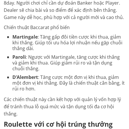
8day. Người chơi chỉ cần dự đoán Banker hoặc Player.
Dealer sẽ chia bài và so điểm để xác định bên thắng.
Game này dễ học, phù hợp với cả người mới và cao thủ.
Chiến thuật Baccarat phổ biến
Martingale
: Tăng gấp đôi tiền cược khi thua, giảm
khi thắng. Giúp tối ưu hóa lợi nhuận nếu gặp chuỗi
thắng dài.
Paroli
: Ngược với Martingale, tăng cược khi thắng
và giảm khi thua. Giúp giảm rủi ro và tận dụng
chuỗi thắng.
D’Alembert
: Tăng cược một đơn vị khi thua, giảm
một đơn vị khi thắng. Đây là chiến thuật cân bằng, ít
rủi ro hơn.
Các chiến thuật này cần kết hợp với quản lý vốn hợp lý
để tránh thua lỗ quá mức và tận dụng tối đa cơ hội
thắng.
Roulette với cơ hội trúng thưởng