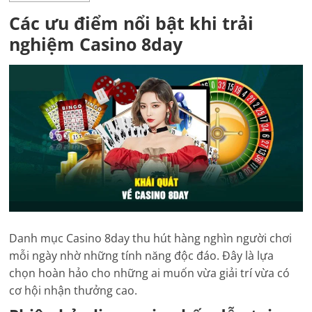
Các ưu điểm nổi bật khi trải
nghiệm Casino 8day
Danh mục Casino 8day thu hút hàng nghìn người chơi
mỗi ngày nhờ những tính năng độc đáo. Đây là lựa
chọn hoàn hảo cho những ai muốn vừa giải trí vừa có
cơ hội nhận thưởng cao.