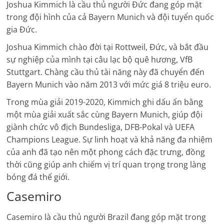
Joshua Kimmich là cầu thủ người Đức đang góp mặt
trong đội hình của cả Bayern Munich và đội tuyển quốc
gia Đức.
Joshua Kimmich chào đời tại Rottweil, Đức, và bắt đầu
sự nghiệp của mình tại câu lạc bộ quê hương, VfB
Stuttgart. Chàng cầu thủ tài năng này đã chuyển đến
Bayern Munich vào năm 2013 với mức giá 8 triệu euro.
Trong mùa giải 2019-2020, Kimmich ghi dấu ấn bằng
một mùa giải xuất sắc cùng Bayern Munich, giúp đội
giành chức vô địch Bundesliga, DFB-Pokal và UEFA
Champions League. Sự linh hoạt và khả năng đa nhiệm
của anh đã tạo nên một phong cách đặc trưng, đồng
thời cũng giúp anh chiếm vị trí quan trọng trong làng
bóng đá thế giới.
Casemiro
Casemiro là cầu thủ người Brazil đang góp mặt trong