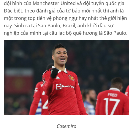
đội hình của Manchester United và đội tuyển quốc gia.
Đặc biệt, theo đánh giá của tờ báo mới nhất thì anh là
một trong top tiền vệ phòng ngự hay nhất thế giới hiện
nay. Sinh ra tại São Paulo, Brazil, anh khởi đầu sự
nghiệp của mình tại câu lạc bộ quê hương là São Paulo.
Casemiro