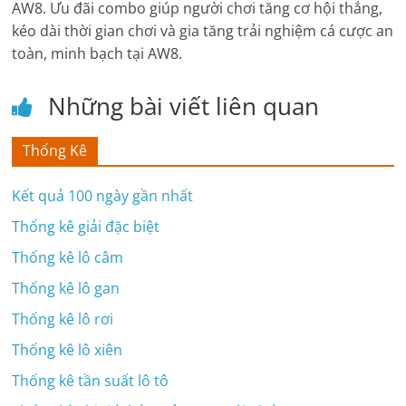
AW8. Ưu đãi combo giúp người chơi tăng cơ hội thắng,
kéo dài thời gian chơi và gia tăng trải nghiệm cá cược an
toàn, minh bạch tại AW8.
Những bài viết liên quan
Thống Kê
Kết quả 100 ngày gần nhất
Thống kê giải đặc biệt
Thống kê lô câm
Thống kê lô gan
Thống kê lô rơi
Thống kê lô xiên
Thống kê tần suất lô tô