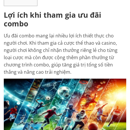
Lợi ích khi tham gia ưu đãi
combo
Ưu đãi combo mang lại nhiều lợi ích thiết thực cho
người chơi. Khi tham gia cả cược thể thao và casino,
người chơi không chỉ nhận thưởng riêng lẻ cho từng
loại cược mà còn được cộng thêm phần thưởng từ
chương trình combo, giúp tăng giá trị tổng số tiền
thắng và nâng cao trải nghiệm.