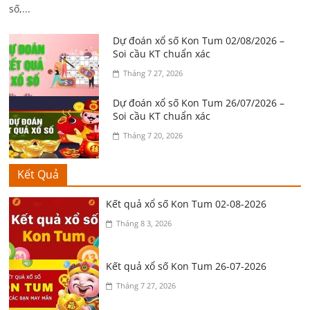
số,...
Dự đoán xổ số Kon Tum 02/08/2026 –
Soi cầu KT chuẩn xác
Tháng 7 27, 2026
Dự đoán xổ số Kon Tum 26/07/2026 –
Soi cầu KT chuẩn xác
Tháng 7 20, 2026
Kết Quả
Kết quả xổ số Kon Tum 02-08-2026
Tháng 8 3, 2026
Kết quả xổ số Kon Tum 26-07-2026
Tháng 7 27, 2026