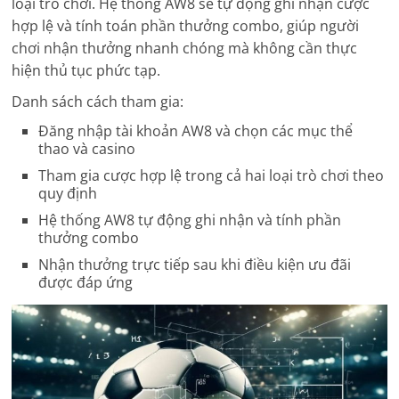
loại trò chơi. Hệ thống AW8 sẽ tự động ghi nhận cược
hợp lệ và tính toán phần thưởng combo, giúp người
chơi nhận thưởng nhanh chóng mà không cần thực
hiện thủ tục phức tạp.
Danh sách cách tham gia:
Đăng nhập tài khoản AW8 và chọn các mục thể
thao và casino
Tham gia cược hợp lệ trong cả hai loại trò chơi theo
quy định
Hệ thống AW8 tự động ghi nhận và tính phần
thưởng combo
Nhận thưởng trực tiếp sau khi điều kiện ưu đãi
được đáp ứng