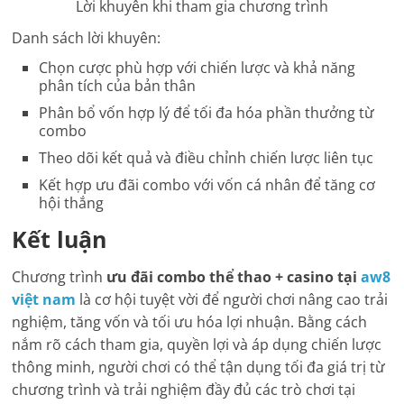
Lời khuyên khi tham gia chương trình
Danh sách lời khuyên:
Chọn cược phù hợp với chiến lược và khả năng
phân tích của bản thân
Phân bổ vốn hợp lý để tối đa hóa phần thưởng từ
combo
Theo dõi kết quả và điều chỉnh chiến lược liên tục
Kết hợp ưu đãi combo với vốn cá nhân để tăng cơ
hội thắng
Kết luận
Chương trình
ưu đãi combo thể thao + casino tại
aw8
việt nam
là cơ hội tuyệt vời để người chơi nâng cao trải
nghiệm, tăng vốn và tối ưu hóa lợi nhuận. Bằng cách
nắm rõ cách tham gia, quyền lợi và áp dụng chiến lược
thông minh, người chơi có thể tận dụng tối đa giá trị từ
chương trình và trải nghiệm đầy đủ các trò chơi tại