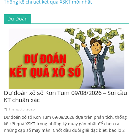
Thống kê chi tiết kết quả XSKT mới nhất
Dự Đoán
Dự đoán xổ số Kon Tum 09/08/2026 – Soi cầu
KT chuẩn xác
Tháng 8 3, 2026
Dự đoán xổ số Kon Tum 09/08/2026 dựa trên phân tích, thống
kê kết quả XSKT trong những kỳ quay gần nhất để chọn ra
những cặp số may mắn. Chốt đầu đuôi giải đặc biệt, bao lô 2