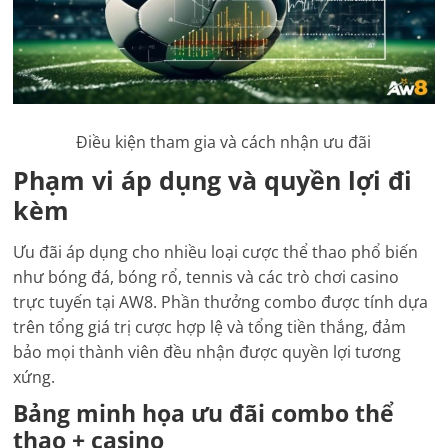
Điều kiện tham gia và cách nhận ưu đãi
Phạm vi áp dụng và quyền lợi đi
kèm
Ưu đãi áp dụng cho nhiều loại cược thể thao phổ biến
như bóng đá, bóng rổ, tennis và các trò chơi casino
trực tuyến tại AW8. Phần thưởng combo được tính dựa
trên tổng giá trị cược hợp lệ và tổng tiền thắng, đảm
bảo mọi thành viên đều nhận được quyền lợi tương
xứng.
Bảng minh họa ưu đãi combo thể
thao + casino