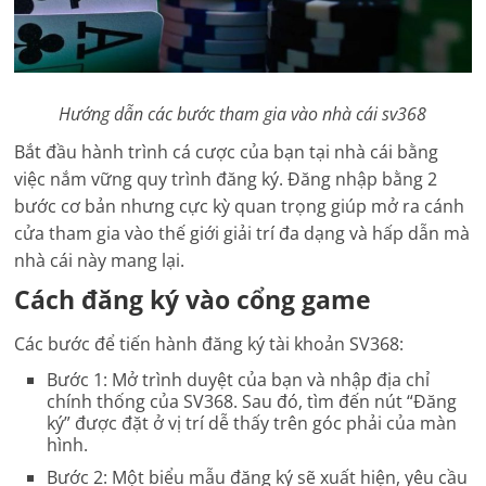
Hướng dẫn các bước tham gia vào nhà cái sv368
Bắt đầu hành trình cá cược của bạn tại nhà cái bằng
việc nắm vững quy trình đăng ký. Đăng nhập bằng 2
bước cơ bản nhưng cực kỳ quan trọng giúp mở ra cánh
cửa tham gia vào thế giới giải trí đa dạng và hấp dẫn mà
nhà cái này mang lại.
Cách đăng ký vào cổng game
Các bước để tiến hành đăng ký tài khoản SV368:
Bước 1: Mở trình duyệt của bạn và nhập địa chỉ
chính thống của SV368. Sau đó, tìm đến nút “Đăng
ký” được đặt ở vị trí dễ thấy trên góc phải của màn
hình.
Bước 2: Một biểu mẫu đăng ký sẽ xuất hiện, yêu cầu