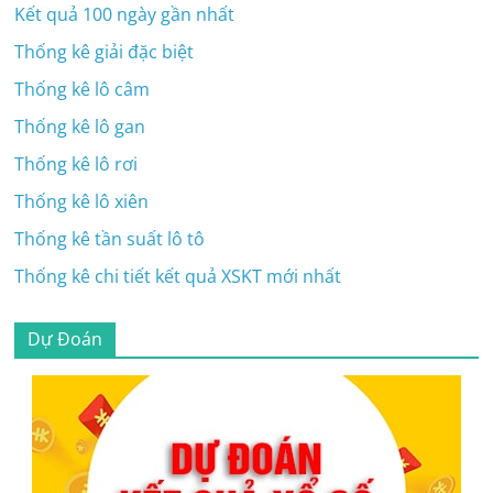
Kết quả 100 ngày gần nhất
Thống kê giải đặc biệt
Thống kê lô câm
Thống kê lô gan
Thống kê lô rơi
Thống kê lô xiên
Thống kê tần suất lô tô
Thống kê chi tiết kết quả XSKT mới nhất
Dự Đoán