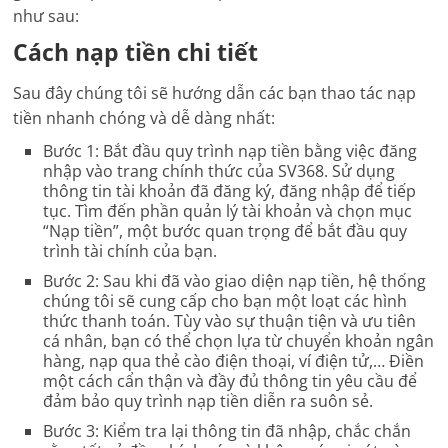
như sau:
Cách nạp tiền chi tiết
Sau đây chúng tôi sẽ hướng dẫn các bạn thao tác nạp
tiền nhanh chóng và dễ dàng nhất:
Bước 1: Bắt đầu quy trình nạp tiền bằng việc đăng
nhập vào trang chính thức của SV368. Sử dụng
thông tin tài khoản đã đăng ký, đăng nhập để tiếp
tục. Tìm đến phần quản lý tài khoản và chọn mục
“Nạp tiền”, một bước quan trọng để bắt đầu quy
trình tài chính của bạn.
Bước 2: Sau khi đã vào giao diện nạp tiền, hệ thống
chúng tôi sẽ cung cấp cho bạn một loạt các hình
thức thanh toán. Tùy vào sự thuận tiện và ưu tiên
cá nhân, bạn có thể chọn lựa từ chuyển khoản ngân
hàng, nạp qua thẻ cào điện thoại, ví điện tử,… Điền
một cách cẩn thận và đầy đủ thông tin yêu cầu để
đảm bảo quy trình nạp tiền diễn ra suôn sẻ.
Bước 3: Kiểm tra lại thông tin đã nhập, chắc chắn