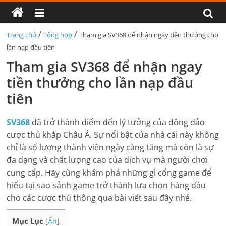
/
/
Trang chủ
Tổng hợp
Tham gia SV368 để nhận ngay tiền thưởng cho
lần nạp đầu tiên
Tham gia SV368 để nhận ngay
tiền thưởng cho lần nạp đầu
tiên
SV368
đã trở thành điểm đến lý tưởng của đông đảo
cược thủ khắp Châu Á. Sự nổi bật của nhà cái này không
chỉ là số lượng thành viên ngày càng tăng mà còn là sự
đa dạng và chất lượng cao của dịch vụ mà người chơi
cung cấp. Hãy cùng khám phá những gì cổng game để
hiểu tại sao sảnh game trở thành lựa chọn hàng đầu
cho các cược thủ thông qua bài viết sau đây nhé.
Mục Lục
[
Ẩn
]