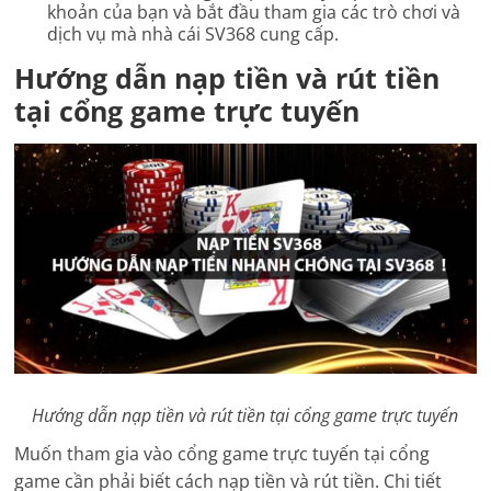
khoản của bạn và bắt đầu tham gia các trò chơi và
dịch vụ mà nhà cái SV368 cung cấp.
Hướng dẫn nạp tiền và rút tiền
tại cổng game trực tuyến
Hướng dẫn nạp tiền và rút tiền tại cổng game trực tuyến
Muốn tham gia vào cổng game trực tuyến tại cổng
game cần phải biết cách nạp tiền và rút tiền. Chi tiết