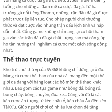
Với mảng cá cược đá gà trực tiếp, SV368 là điểm đến lý
tưởng cho những ai đam mê cá cược đá gà. Từ hai
trường gà nổi tiếng Thomo, những trận đấu đá gà được
phát trực tiếp liên tục. Cho phép người chơi thưởng
thức và đặt cược vào những trận đấu kịch tính và hấp
dẫn nhất. Cổng game không chỉ mang lại cơ hội tham
gia vào các trận đấu đá gà chất lượng cao mà còn giúp
họ tận hưởng trải nghiệm cá cược một cách sống động
nhất.
Thể thao trực tuyến
Kho trò chơi thú vị của SV368 không chỉ dừng lại ở đó.
Mảng cá cược thể thao của nhà cái mang đến một thế
giới đa dạng với hàng loạt các bộ môn thể thao khác
nhau. Bao gồm các tựa game như bóng đá, bóng rổ,
bóng chày, bóng chuyền, đua xe… Cùng với đó là các
kèo cược ấn tượng từ kèo châu Á, kèo châu Âu đến kèo
Tài/Xỉu. Giúp người chơi có nhiều lựa chọn để tăng