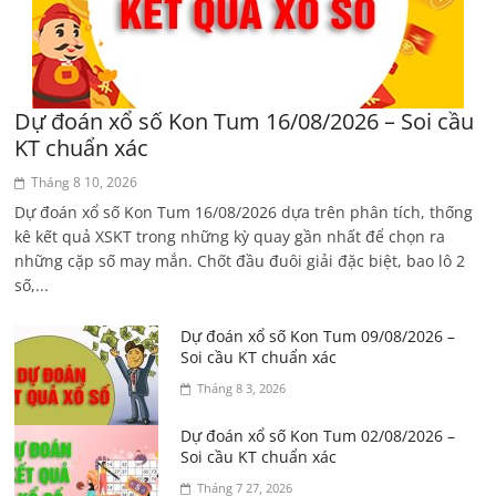
Dự đoán xổ số Kon Tum 16/08/2026 – Soi cầu
KT chuẩn xác
Tháng 8 10, 2026
Dự đoán xổ số Kon Tum 16/08/2026 dựa trên phân tích, thống
kê kết quả XSKT trong những kỳ quay gần nhất để chọn ra
những cặp số may mắn. Chốt đầu đuôi giải đặc biệt, bao lô 2
số,...
Dự đoán xổ số Kon Tum 09/08/2026 –
Soi cầu KT chuẩn xác
Tháng 8 3, 2026
Dự đoán xổ số Kon Tum 02/08/2026 –
Soi cầu KT chuẩn xác
Tháng 7 27, 2026