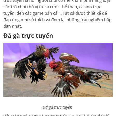
trực tuyến là nơi người chơi có thể khám phá hàng loạt
các trò chơi thú vị từ cá cược thể thao, casino trực
tuyến, đến các game bắn cá,… Tất cả được thiết kế để
đáp ứng mọi sở thích và đem lại những trải nghiệm hấp
dẫn nhất.
Đá gà trực tuyến
Đá gà trực tuyến