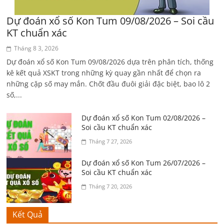
Dự đoán xổ số Kon Tum 09/08/2026 – Soi cầu
KT chuẩn xác
Tháng 8 3, 2026
Dự đoán xổ số Kon Tum 09/08/2026 dựa trên phân tích, thống
kê kết quả XSKT trong những kỳ quay gần nhất để chọn ra
những cặp số may mắn. Chốt đầu đuôi giải đặc biệt, bao lô 2
số,...
Dự đoán xổ số Kon Tum 02/08/2026 –
Soi cầu KT chuẩn xác
Tháng 7 27, 2026
Dự đoán xổ số Kon Tum 26/07/2026 –
Soi cầu KT chuẩn xác
Tháng 7 20, 2026
Kết Quả