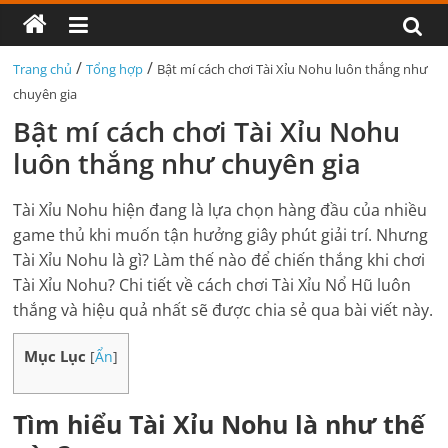
/
/
Trang chủ
Tổng hợp
Bật mí cách chơi Tài Xỉu Nohu luôn thắng như
chuyên gia
Bật mí cách chơi Tài Xỉu Nohu
luôn thắng như chuyên gia
Tài Xỉu Nohu hiện đang là lựa chọn hàng đầu của nhiều
game thủ khi muốn tận hưởng giây phút giải trí. Nhưng
Tài Xỉu Nohu là gì? Làm thế nào để chiến thắng khi chơi
Tài Xỉu Nohu? Chi tiết về cách chơi Tài Xỉu Nổ Hũ luôn
thắng và hiệu quả nhất sẽ được chia sẻ qua bài viết này.
Mục Lục
[
Ẩn
]
Tìm hiểu Tài Xỉu Nohu là như thế