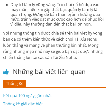
Duy trì tâm lý vững vàng: Trò chơi nổ hũ dựa vào
may mắn, nên khi gặp thất bại, quản lý tâm lý là
quan trọng. Đừng để bản thân bị ảnh hưởng quá
mức, tránh việc đặt mức cược cao hơn để phục hồi,
vì điều này thường dẫn đến thất bại lớn hơn.
Với những thông tin được chia sẻ trên bài viết hy vọng
bạn đã có thêm kiến thức về cách chơi Tài Xỉu Nohu
luôn thắng và mang về phần thưởng lớn nhất. Mong
rằng những mẹo nhỏ này sẽ giúp bạn đạt được những
chiến thắng lớn tại các sàn Tài Xỉu Nohu.
Những bài viết liên quan
Thống Kê
Kết quả 100 ngày gần nhất
Thống kê giải đặc biệt