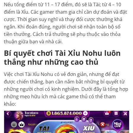
Nếu tổng điểm từ 11 – 17 điểm, đó sẽ là Tài; từ 4 – 10
điểm là Xỉu. Các gamer tham gia chỉ cần dự đoán và đặt
cược. Thời gian suy nghĩ và thay đổi cược thường khá
ngắn. Khi đoán đúng, người chơi sẽ nhận toàn bộ số
tiền thưởng. Cách trả thưởng sẽ phụ thuộc vào thỏa
thuận giữa bạn và nhà cái.
Bí quyết chơi Tài Xỉu Nohu luôn
thắng như những cao thủ
Việc chơi Tài Xỉu Nohu có vẻ đơn giản, nhưng để đạt
được chiến thắng, bạn cần nắm bắt những bí quyết từ
những người chơi có kinh nghiệm. Dưới đây là tổng hợp
những mẹo hữu ích mà các game thủ có thể tham
khảo: