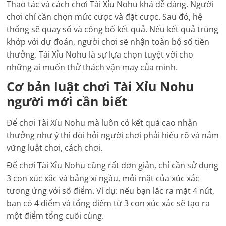
Thao tác và cách chơi Tài Xỉu Nohu khá dễ dàng. Người
chơi chỉ cần chọn mức cược và đặt cược. Sau đó, hệ
thống sẽ quay số và công bố kết quả. Nếu kết quả trùng
khớp với dự đoán, người chơi sẽ nhận toàn bộ số tiền
thưởng. Tài Xỉu Nohu là sự lựa chọn tuyệt vời cho
những ai muốn thử thách vận may của mình.
Cơ bản luật chơi Tài Xỉu Nohu
người mới cần biết
Để chơi Tài Xỉu Nohu mà luôn có kết quả cao nhận
thưởng như ý thì đòi hỏi người chơi phải hiểu rõ và nắm
vững luật chơi, cách chơi.
Để chơi Tài Xỉu Nohu cũng rất đơn giản, chỉ cần sử dụng
3 con xúc xắc và bảng xí ngầu, mỗi mặt của xúc xắc
tương ứng với số điểm. Ví dụ: nếu bạn lắc ra mặt 4 nút,
bạn có 4 điểm và tổng điểm từ 3 con xúc xắc sẽ tạo ra
một điểm tổng cuối cùng.