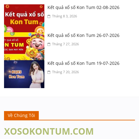
Kết quả xổ số Kon Tum 02-08-2026
Tháng 8 3, 2026
Kết quả xổ số Kon Tum 26-07-2026
Tháng 7 27, 2026
Kết quả xổ số Kon Tum 19-07-2026
Tháng 7 20, 2026
Về Chúng Tôi
XOSOKONTUM.COM