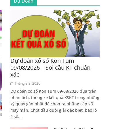
Dự Đoán
Dự đoán xổ số Kon Tum
09/08/2026 – Soi cầu KT chuẩn
xác
Tháng 8 3, 2026
Dự đoán xổ số Kon Tum 09/08/2026 dựa trên
phân tích, thống kê kết quả XSKT trong những
kỳ quay gần nhất để chọn ra những cặp số
may mắn. Chốt đầu đuôi giải đặc biệt, bao lô
2 số,...