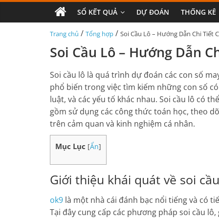
SỔ KẾT QUẢ
DỰ ĐOÁN
THỐNG KÊ
/
/
Trang chủ
Tổng hợp
Soi Cầu Lô – Hướng Dẫn Chi Tiết 
Soi Cầu Lô – Hướng Dẫn Ch
Soi cầu lô là quá trình dự đoán các con số ma
phổ biến trong việc tìm kiếm những con số có
luật, và các yếu tố khác nhau. Soi cầu lô có
gồm sử dụng các công thức toán học, theo dõi
trên cảm quan và kinh nghiệm cá nhân.
Mục Lục
[
Ẩn
]
Giới thiệu khái quát về soi cầu
ok9
là một nhà cái đánh bạc nổi tiếng và có tiế
Tại đây cung cấp các phương pháp soi cầu lô