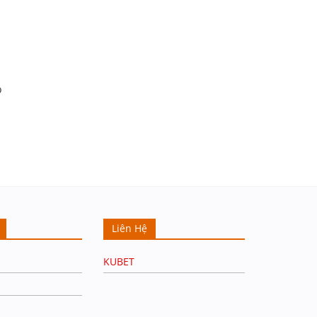
o
Liên Hệ
KUBET