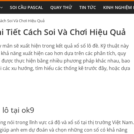
SOI CẦU PASCAL
QUAY THỬ
TIN TỨC
KINH NGHIỆM 
Cách Soi Và Chơi Hiệu Quả
i Tiết Cách Soi Và Chơi Hiệu Quả
y mắn sẽ xuất hiện trong kết quả xổ số lô đề. Kỹ thuật này
 khả năng xuất hiện cao hơn dựa trên các phân tích, quy
 thể được thực hiện bằng nhiều phương pháp khác nhau, bao
 các xu hướng, tìm hiểu các thống kê trước đây, hoặc dựa
 lô tại ok9
ng nói trong lĩnh vực cá độ và xổ số tại thị trường Việt Nam.
, giúp anh em dự đoán và chọn những con số có khả năng