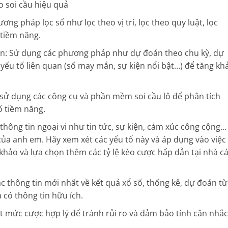
 soi cầu hiệu quả
g pháp lọc số như lọc theo vị trí, lọc theo quy luật, lọc
 tiềm năng.
n: Sử dụng các phương pháp như dự đoán theo chu kỳ, dự
yếu tố liên quan (số may mắn, sự kiện nổi bật…) để tăng kh
sử dụng các công cụ và phần mềm soi cầu lô để phân tích
ố tiềm năng.
 thông tin ngoại vi như tin tức, sự kiện, cảm xúc công cộng…
ủa anh em. Hãy xem xét các yếu tố này và áp dụng vào việc
khảo và lựa chọn thêm các tỷ lệ kèo cược hấp dẫn tại nhà cá
c thông tin mới nhất về kết quả xổ số, thống kê, dự đoán từ
 có thông tin hữu ích.
t mức cược hợp lý để tránh rủi ro và đảm bảo tính cân nhắc