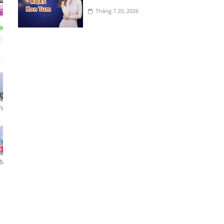
Tháng 7 20, 2026