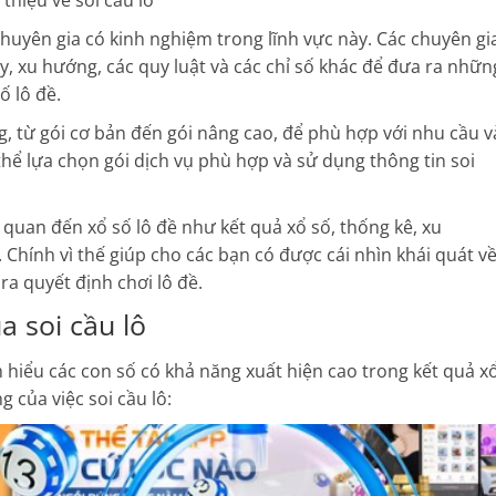
 chuyên gia có kinh nghiệm trong lĩnh vực này. Các chuyên gi
y, xu hướng, các quy luật và các chỉ số khác để đưa ra nhữn
ố lô đề.
ng, từ gói cơ bản đến gói nâng cao, để phù hợp với nhu cầu v
hể lựa chọn gói dịch vụ phù hợp và sử dụng thông tin soi
n quan đến xổ số lô đề như kết quả xổ số, thống kê, xu
. Chính vì thế giúp cho các bạn có được cái nhìn khái quát v
ra quyết định chơi lô đề.
a soi cầu lô
 hiểu các con số có khả năng xuất hiện cao trong kết quả x
g của việc soi cầu lô: