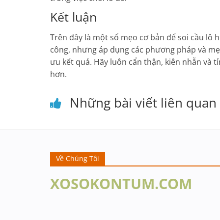
Kết luận
Trên đây là một số mẹo cơ bản để soi cầu lô 
công, nhưng áp dụng các phương pháp và mẹo 
ưu kết quả. Hãy luôn cẩn thận, kiên nhẫn và tỉ
hơn.
Những bài viết liên quan
Về Chúng Tôi
XOSOKONTUM.COM