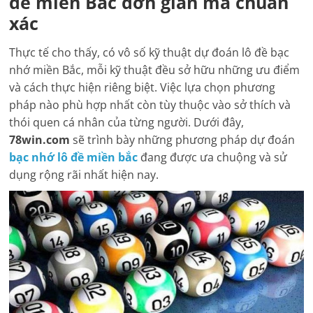
đề miền Bắc đơn giản mà chuẩn
xác
Thực tế cho thấy, có vô số kỹ thuật dự đoán lô đề bạc
nhớ miền Bắc, mỗi kỹ thuật đều sở hữu những ưu điểm
và cách thực hiện riêng biệt. Việc lựa chọn phương
pháp nào phù hợp nhất còn tùy thuộc vào sở thích và
thói quen cá nhân của từng người. Dưới đây,
78win.com
sẽ trình bày những phương pháp dự đoán
bạc nhớ lô đề miền bắc
đang được ưa chuộng và sử
dụng rộng rãi nhất hiện nay.