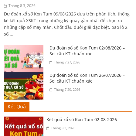
Tháng 8 3, 2026
Dự đoán xổ số Kon Tum 09/08/2026 dựa trên phân tích, thống
kê kết quả XSKT trong những kỳ quay gần nhất để chọn ra
những cặp số may mắn. Chốt đầu đuôi giải đặc biệt, bao lô 2
số,...
Dự đoán xổ số Kon Tum 02/08/2026 –
Soi cầu KT chuẩn xác
Tháng 7 27, 2026
Dự đoán xổ số Kon Tum 26/07/2026 –
Soi cầu KT chuẩn xác
Tháng 7 20, 2026
Kết Quả
Kết quả xổ số Kon Tum 02-08-2026
Tháng 8 3, 2026