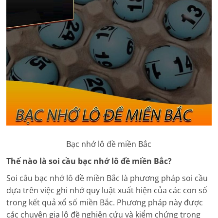
Bạc nhớ lô đề miền Bắc
Thế nào là soi cầu bạc nhớ lô đề miền Bắc?
Soi câu bạc nhớ lô đề miền Bắc là phương pháp soi cầu
dựa trên việc ghi nhớ quy luật xuất hiện của các con số
trong kết quả xổ số miền Bắc. Phương pháp này được
các chuyên gia lô đề nghiên cứu và kiểm chứng trong