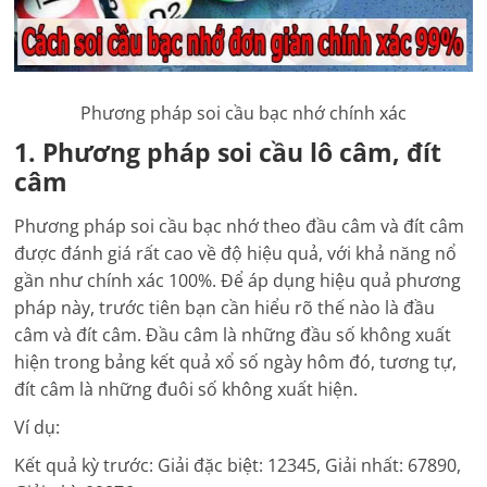
Phương pháp soi cầu bạc nhớ chính xác
1. Phương pháp soi cầu lô câm, đít
câm
Phương pháp soi cầu bạc nhớ theo đầu câm và đít câm
được đánh giá rất cao về độ hiệu quả, với khả năng nổ
gần như chính xác 100%. Để áp dụng hiệu quả phương
pháp này, trước tiên bạn cần hiểu rõ thế nào là đầu
câm và đít câm. Đầu câm là những đầu số không xuất
hiện trong bảng kết quả xổ số ngày hôm đó, tương tự,
đít câm là những đuôi số không xuất hiện.
Ví dụ:
Kết quả kỳ trước: Giải đặc biệt: 12345, Giải nhất: 67890,