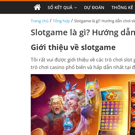
SỔ KẾT QUẢ
DỰ ĐOÁN
THỐNG KÊ
/
/
Trang chủ
Tổng hợp
Slotgame là gì? Hướng dẫn chơi s
Slotgame là gì? Hướng dẫn
Giới thiệu về slotgame
Tôi rất vui được giới thiệu về các trò chơi slo
trò chơi casino phổ biến và hấp dẫn nhất tại đ