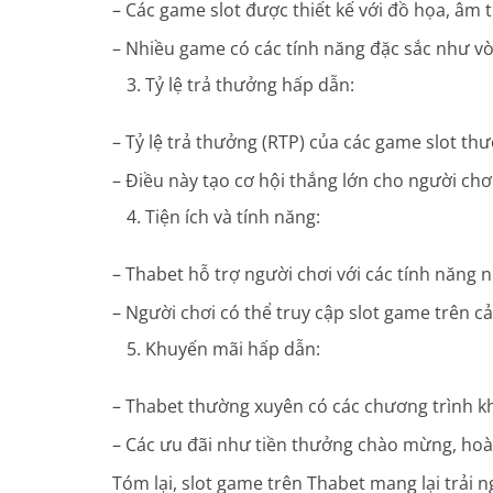
– Các game slot được thiết kế với đồ họa, âm 
– Nhiều game có các tính năng đặc sắc như vòn
Tỷ lệ trả thưởng hấp dẫn:
– Tỷ lệ trả thưởng (RTP) của các game slot th
– Điều này tạo cơ hội thắng lớn cho người chơi
Tiện ích và tính năng:
– Thabet hỗ trợ người chơi với các tính năng n
– Người chơi có thể truy cập slot game trên c
Khuyến mãi hấp dẫn:
– Thabet thường xuyên có các chương trình kh
– Các ưu đãi như tiền thưởng chào mừng, hoàn 
Tóm lại, slot game trên Thabet mang lại trải