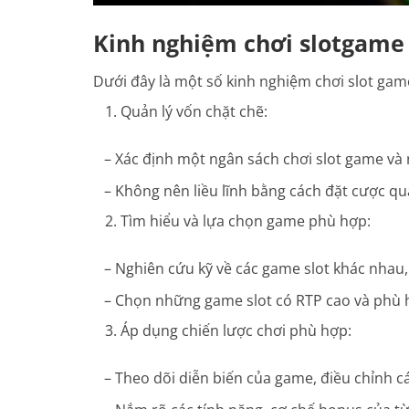
Kinh nghiệm chơi slotgame 
Dưới đây là một số kinh nghiệm chơi slot gam
Quản lý vốn chặt chẽ:
– Xác định một ngân sách chơi slot game và 
– Không nên liều lĩnh bằng cách đặt cược quá 
Tìm hiểu và lựa chọn game phù hợp:
– Nghiên cứu kỹ về các game slot khác nhau,
– Chọn những game slot có RTP cao và phù h
Áp dụng chiến lược chơi phù hợp:
– Theo dõi diễn biến của game, điều chỉnh cá