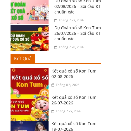
Dự đoán xổ số Kon Tum
02/08/2026 – Soi cầu KT
chuẩn xác
Tháng 7 27, 2026
Dự đoán xổ số Kon Tum
26/07/2026 – Soi cầu KT
chuẩn xác
Tháng 7 20, 2026
Kết Quả
Kết quả xổ số Kon Tum
02-08-2026
Tháng 8 3, 2026
Kết quả xổ số Kon Tum
26-07-2026
Tháng 7 27, 2026
Kết quả xổ số Kon Tum
19-07-2026