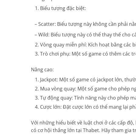
Biểu tượng đặc biệt:
– Scatter: Biểu tượng này không cần phải n
– Wild: Biểu tượng này có thể thay thế cho c
Vòng quay miễn phí: Kích hoạt bằng các b
Trò chơi phụ: Một số game có thêm các trò
Nâng cao:
Jackpot: Một số game có jackpot lớn, thườ
Mua vòng quay: Một số game cho phép ngư
Tự động quay: Tính năng này cho phép má
Cược lớn: Đặt cược lớn có thể mang lại p
Với những hiểu biết về luật chơi ở các cấp độ
có cơ hội thắng lớn tại Thabet. Hãy tham gia 