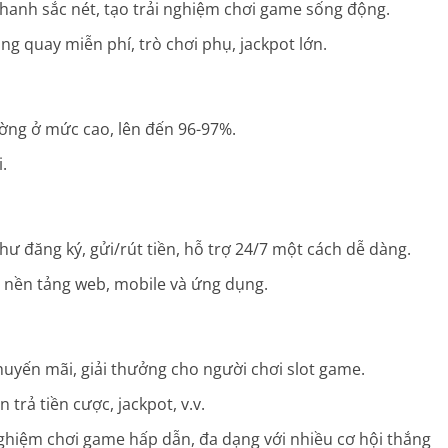
thanh sắc nét, tạo trải nghiệm chơi game sống động.
g quay miễn phí, trò chơi phụ, jackpot lớn.
ường ở mức cao, lên đến 96-97%.
.
hư đăng ký, gửi/rút tiền, hỗ trợ 24/7 một cách dễ dàng.
ả nền tảng web, mobile và ứng dụng.
uyến mãi, giải thưởng cho người chơi slot game.
trả tiền cược, jackpot, v.v.
 nghiệm chơi game hấp dẫn, đa dạng với nhiều cơ hội thắng