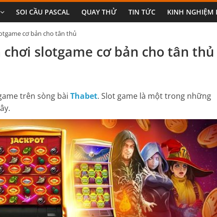
SOI CẦU PASCAL
QUAY THỬ
TIN TỨC
KINH NGHIỆM 
lotgame cơ bản cho tân thủ
 chơi slotgame cơ bản cho tân thủ
t game trên sòng bài
Thabet
. Slot game là một trong những
ây.