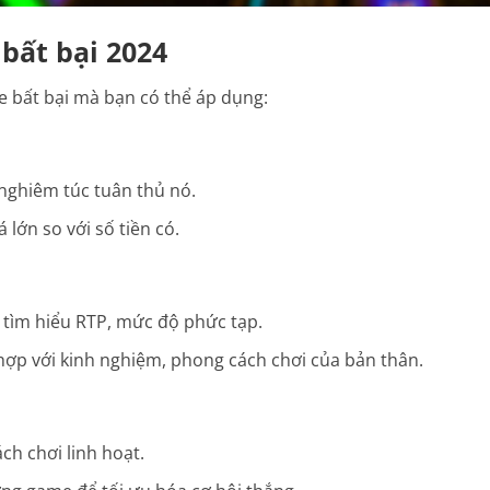
bất bại 2024
e bất bại mà bạn có thể áp dụng:
nghiêm túc tuân thủ nó.
lớn so với số tiền có.
 tìm hiểu RTP, mức độ phức tạp.
ợp với kinh nghiệm, phong cách chơi của bản thân.
ch chơi linh hoạt.