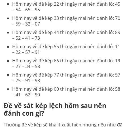
Hôm nay về đề kép 22 thì ngày mai nên đánh lô:
45
– 54 – 65 – 95
Hôm nay về đề kép 33 thì ngày mai nên đánh lô:
70
– 59 – 32 – 07
Hôm nay về đề kép 44 thì ngày mai nên đánh lô:
89
– 52 – 41 – 73
Hôm nay về đề kép 55 thì ngày mai nên đánh lô:
11
– 22 – 57 – 91
Hôm nay về đề kép 66 thì ngày mai nên đánh lô:
19
– 27 – 34 – 58
Hôm nay về đề kép 77 thì ngày mai nên đánh lô:
57
– 75 – 91 – 98
Hôm nay về đề kép 00 thì ngày mai nên đánh lô:
58
– 41 – 62 – 90
Đề về sát kép lệch hôm sau nên
đánh con gì?
Thường đề về kép sẽ khá ít xuất hiện nhưng nếu như đã