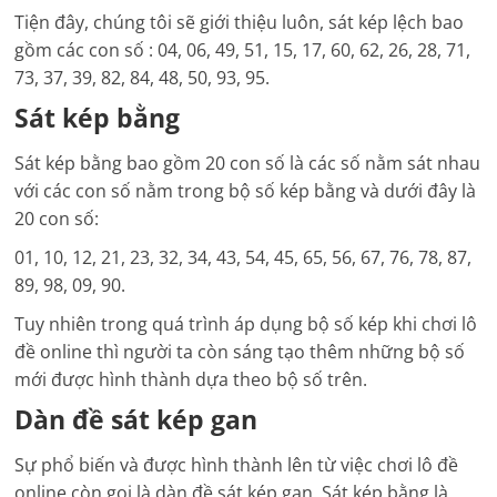
Tiện đây, chúng tôi sẽ giới thiệu luôn, sát kép lệch bao
gồm các con số :
04, 06, 49, 51, 15, 17, 60, 62, 26, 28, 71,
73, 37, 39, 82, 84, 48, 50, 93, 95.
Sát kép bằng
Sát kép bằng bao gồm 20 con số là các số nằm sát nhau
với các con số nằm trong bộ số kép bằng và dưới đây là
20 con số:
01, 10, 12, 21, 23, 32, 34, 43, 54, 45, 65, 56, 67, 76, 78, 87,
89, 98, 09, 90.
Tuy nhiên trong quá trình áp dụng bộ số kép khi chơi lô
đề online thì người ta còn sáng tạo thêm những bộ số
mới được hình thành dựa theo bộ số trên.
Dàn đề sát kép gan
Sự phổ biến và được hình thành lên từ việc chơi lô đề
online còn gọi là dàn đề sát kép gan. Sát kép bằng là