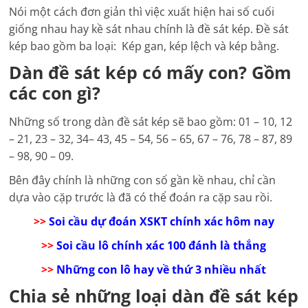
Nói một cách đơn giản thì việc xuất hiện hai số cuối
giống nhau hay kề sát nhau chính là đề sát kép. Đề sát
kép bao gồm ba loại: Kép gan, kép lệch và kép bằng.
Dàn đề sát kép có mấy con? Gồm
các con gì?
Những số trong dàn đề sát kép sẽ bao gồm:
01 – 10, 12
– 21, 23 – 32, 34– 43, 45 – 54, 56 – 65, 67 – 76, 78 – 87, 89
– 98, 90 – 09
.
Bên đây chính là những con số gần kề nhau, chỉ cần
dựa vào cặp trước là đã có thể đoán ra cặp sau rồi.
>>
Soi cầu dự đoán XSKT chính xác hôm nay
>>
Soi cầu lô chính xác 100 đánh là thắng
>>
Những con lô hay về thứ 3 nhiều nhất
Chia sẻ những loại dàn đề sát kép