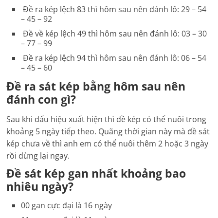
Đề ra kép lệch 83 thì hôm sau nên đánh lô:
29 – 54
– 45 – 92
Đề về kép lệch 49 thì hôm sau nên đánh lô:
03 – 30
– 77 – 99
Đề ra kép lệch 94 thì hôm sau nên đánh lô:
06 – 54
– 45 – 60
Đề ra sát kép bằng hôm sau nên
đánh con gì?
Sau khi dấu hiệu xuất hiện thì đề kép có thể nuôi trong
khoảng 5 ngày tiếp theo. Quãng thời gian này mà đề sát
kép chưa về thì anh em có thể nuôi thêm 2 hoặc 3 ngày
rồi dừng lại ngay.
Đề sát kép gan nhất khoảng bao
nhiêu ngày?
00 gan cực đại là 16 ngày