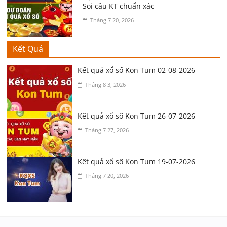
Soi cầu KT chuẩn xác
Tháng 7 20, 2026
Kết Quả
Kết quả xổ số Kon Tum 02-08-2026
Tháng 8 3, 2026
Kết quả xổ số Kon Tum 26-07-2026
Tháng 7 27, 2026
Kết quả xổ số Kon Tum 19-07-2026
Tháng 7 20, 2026