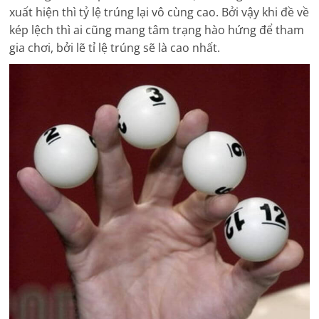
xuất hiện thì tỷ lệ trúng lại vô cùng cao. Bởi vậy khi đề về
kép lệch thì ai cũng mang tâm trạng hào hứng để tham
gia chơi, bởi lẽ tỉ lệ trúng sẽ là cao nhất.