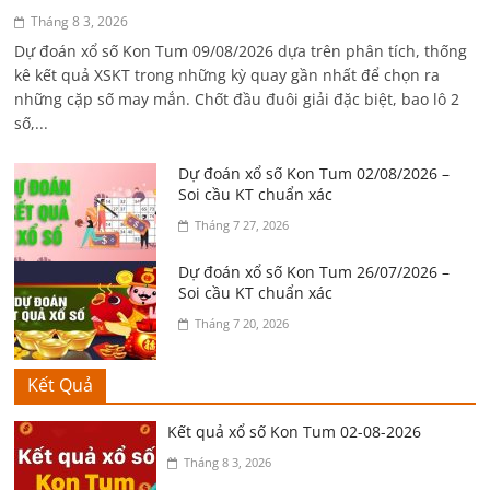
Tháng 8 3, 2026
Dự đoán xổ số Kon Tum 09/08/2026 dựa trên phân tích, thống
kê kết quả XSKT trong những kỳ quay gần nhất để chọn ra
những cặp số may mắn. Chốt đầu đuôi giải đặc biệt, bao lô 2
số,...
Dự đoán xổ số Kon Tum 02/08/2026 –
Soi cầu KT chuẩn xác
Tháng 7 27, 2026
Dự đoán xổ số Kon Tum 26/07/2026 –
Soi cầu KT chuẩn xác
Tháng 7 20, 2026
Kết Quả
Kết quả xổ số Kon Tum 02-08-2026
Tháng 8 3, 2026