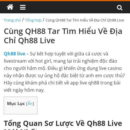
/
/
Trang chủ
Tổng hợp
Cùng QH88 Tar Tìm Hiểu Về Địa Chỉ Qh88 Live
Cùng QH88 Tar Tìm Hiểu Về Địa
Chỉ Qh88 Live
Qh88 live
– Sự kết hợp tuyệt vời giữa cá cược và
livestream với hot girl, mang lại trải nghiệm độc đáo
cho người hâm mộ. Điều gì khiến ứng dụng live casino
này nhận được sự ủng hộ đặc biệt từ anh em cược thủ?
Hãy cùng khám phá chi tiết về app live qh88 trong bài
viết ngày hôm nay.
Mục Lục
[
Ẩn
]
Tổng Quan Sơ Lược Về Qh88 Live