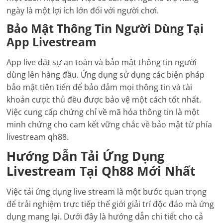
ngày là một lợi ích lớn đối với người chơi.
Bảo Mật Thông Tin Người Dùng Tại
App Livestream
App live đặt sự an toàn và bảo mật thông tin người
dùng lên hàng đầu. Ứng dụng sử dụng các biện pháp
bảo mật tiên tiến để bảo đảm mọi thông tin và tài
khoản cược thủ đều được bảo vệ một cách tốt nhất.
Việc cung cấp chứng chỉ về mã hóa thông tin là một
minh chứng cho cam kết vững chắc về bảo mật từ phía
livestream qh88.
Hướng Dẫn Tải Ứng Dụng
Livestream Tại Qh88 Mới Nhất
Việc tải ứng dụng live stream là một bước quan trọng
để trải nghiệm trực tiếp thế giới giải trí độc đáo mà ứng
dụng mang lại. Dưới đây là hướng dẫn chi tiết cho cả