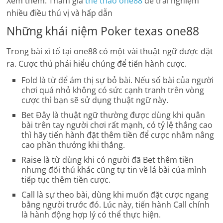
Xem thêm: Tham gia
thể thao one88
để trải nghiệm
nhiều điều thú vị và hấp dẫn
Những khái niệm Poker texas one88
Trong bài xì tố tại one88 có một vài thuật ngữ được đặt
ra. Cược thủ phải hiểu chúng để tiến hành cược.
Fold là từ để ám thị sự bỏ bài. Nếu số bài của người
chơi quá nhỏ không có sức cạnh tranh trên vòng
cược thì bạn sẽ sử dụng thuật ngữ này.
Bet Đây là thuật ngữ thường được dùng khi quân
bài trên tay người chơi rất mạnh, có tỷ lệ thắng cao
thì hãy tiến hành đặt thêm tiền để cược nhằm nâng
cao phần thưởng khi thắng.
Raise là từ dùng khi có người đã Bet thêm tiền
nhưng đối thủ khác cũng tự tin về lá bài của mình
tiếp tục thêm tiền cược.
Call là sự theo bài, dùng khi muốn đặt cược ngang
bằng người trước đó. Lúc này, tiến hành Call chính
là hành động hợp lý có thể thực hiện.