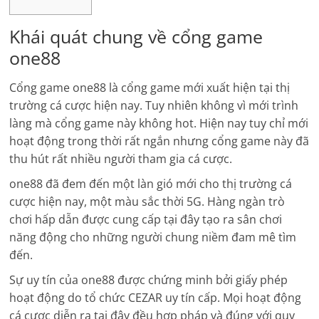
Khái quát chung về cổng game
one88
Cổng game one88 là cổng game mới xuất hiện tại thị
trường cá cược hiện nay. Tuy nhiên không vì mới trình
làng mà cổng game này không hot. Hiện nay tuy chỉ mới
hoạt động trong thời rất ngắn nhưng cổng game này đã
thu hút rất nhiều người tham gia cá cược.
one88 đã đem đến một làn gió mới cho thị trường cá
cược hiện nay, một màu sắc thời 5G. Hàng ngàn trò
chơi hấp dẫn được cung cấp tại đây tạo ra sân chơi
năng động cho những người chung niềm đam mê tìm
đến.
Sự uy tín của one88 được chứng minh bởi giấy phép
hoạt động do tổ chức CEZAR uy tín cấp. Mọi hoạt động
cá cược diễn ra tại đây đều hợp pháp và đúng với quy