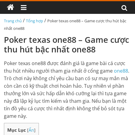
/
/
Trang chủ
Tổng hợp
Poker texas one88 – Game cược thu hút bậc
nhất one88
Poker texas one88 – Game cược
thu hút bậc nhất one88
Poker texas one88 được đánh giá là game bài cá cược
thu hút nhiều người tham gia nhất ở cổng game
one88
.
Trò chơi này không chỉ yêu cầu bạn có sự may mắn mà
còn cần có kỹ thuật chơi hoàn hảo. Tuy nhiên vì phần
thưởng lớn và sức hấp dẫn khó cưỡng lại thì tựa game
này đã lập kỷ lục tìm kiếm và tham gia. Nếu bạn là một
tín đồ yêu cá cược thì nhất định không thể bỏ sót tựa
game này.
Mục Lục
[
Ẩn
]