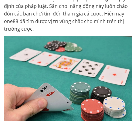
định của pháp luật. Sân chơi năng động này luôn chào
đón các bạn chơi tìm đến tham gia cá cược. Hiện nay
one88 đã tìm được vị trí vững chắc cho mình trên thị
trường cược.