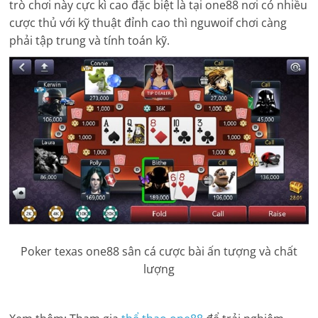
trò chơi này cực kì cao đặc biệt là tại one88 nơi có nhiều
cược thủ với kỹ thuật đỉnh cao thì nguwoif chơi càng
phải tập trung và tính toán kỹ.
Poker texas one88 sân cá cược bài ấn tượng và chất
lượng