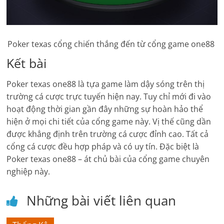
Poker texas cổng chiến thắng đến từ cổng game one88
Kết bài
Poker texas one88 là tựa game làm dậy sóng trên thị
trường cá cược trực tuyến hiện nay. Tuy chỉ mới đi vào
hoạt động thời gian gần đây những sự hoàn hảo thể
hiện ở mọi chi tiết của cổng game này. Vị thế cũng dần
được khẳng định trên trường cá cược đỉnh cao. Tất cả
cổng cá cược đều hợp pháp và có uy tín. Đặc biệt là
Poker texas one88 – át chủ bài của cổng game chuyên
nghiệp này.
Những bài viết liên quan