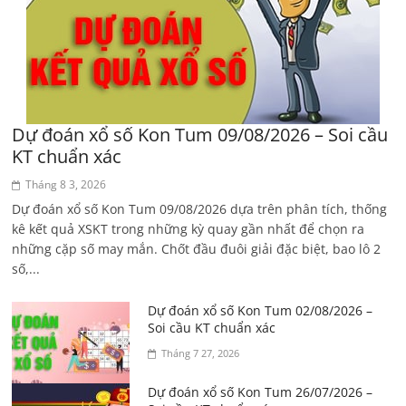
Dự đoán xổ số Kon Tum 09/08/2026 – Soi cầu
KT chuẩn xác
Tháng 8 3, 2026
Dự đoán xổ số Kon Tum 09/08/2026 dựa trên phân tích, thống
kê kết quả XSKT trong những kỳ quay gần nhất để chọn ra
những cặp số may mắn. Chốt đầu đuôi giải đặc biệt, bao lô 2
số,...
Dự đoán xổ số Kon Tum 02/08/2026 –
Soi cầu KT chuẩn xác
Tháng 7 27, 2026
Dự đoán xổ số Kon Tum 26/07/2026 –