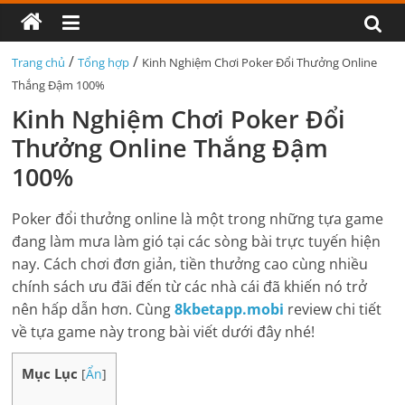
/
/
Trang chủ
Tổng hợp
Kinh Nghiệm Chơi Poker Đổi Thưởng Online
Thắng Đậm 100%
Kinh Nghiệm Chơi Poker Đổi
Thưởng Online Thắng Đậm
100%
Poker đổi thưởng online là một trong những tựa game
đang làm mưa làm gió tại các sòng bài trực tuyến hiện
nay. Cách chơi đơn giản, tiền thưởng cao cùng nhiều
chính sách ưu đãi đến từ các nhà cái đã khiến nó trở
nên hấp dẫn hơn. Cùng
8kbetapp.mobi
review chi tiết
về tựa game này trong bài viết dưới đây nhé!
Mục Lục
[
Ẩn
]