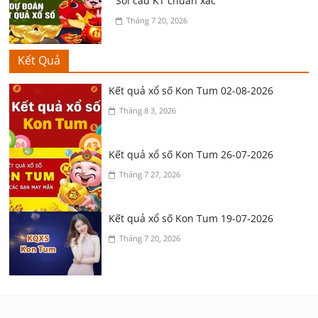
Soi cầu KT chuẩn xác
Tháng 7 20, 2026
Kết Quả
Kết quả xổ số Kon Tum 02-08-2026
Tháng 8 3, 2026
Kết quả xổ số Kon Tum 26-07-2026
Tháng 7 27, 2026
Kết quả xổ số Kon Tum 19-07-2026
Tháng 7 20, 2026