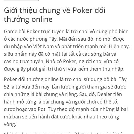
Giới thiệu chung về Poker đổi
thưởng online
Game bài Poker trực tuyến là trò chơi vô cùng phổ biến
ở các nước phương Tây. Mãi đến sau đó, nó mới được
du nhập vào Việt Nam và phát triển mạnh mẽ. Hiện nay,
siêu phẩm này đã có mặt tại tất cả các sòng bài và
casino trực tuyến. Nhờ có Poker, người chơi vừa có
được giây phút giải trí thú vị vừa kiếm thêm thu nhập.
Poker đổi thưởng online là trò chơi sử dụng bộ bài Tây
52 lá từ xưa đến nay. Lần lượt, người tham gia sẽ được
chia những lá bài chung và riêng. Sau đó, Dealer tiến
hành mở từng lá bài chung và người chơi có thể tố,
cược hoặc vào Pot. Tùy theo độ mạnh của những lá bài
mà bạn sẽ tiến hành đặt cược khác nhau theo từng
vòng.