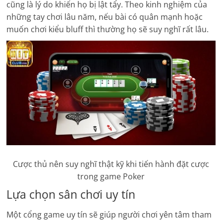
cũng là lý do khiến họ bị lật tẩy. Theo kinh nghiệm của
những tay chơi lâu năm, nếu bài có quân mạnh hoặc
muốn chơi kiểu bluff thì thường họ sẽ suy nghĩ rất lâu.
Cược thủ nên suy nghĩ thật kỹ khi tiến hành đặt cược
trong game Poker
Lựa chọn sân chơi uy tín
Một cổng game uy tín sẽ giúp người chơi yên tâm tham