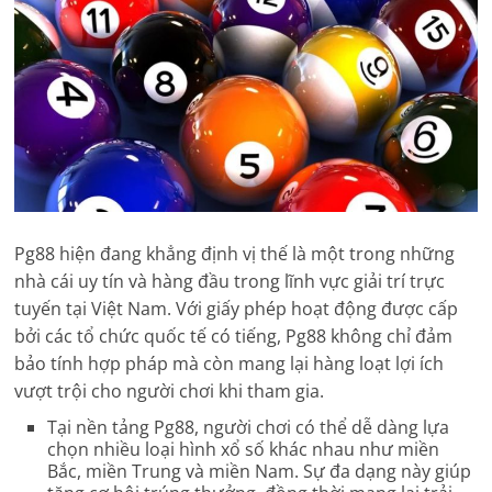
Pg88 hiện đang khẳng định vị thế là một trong những
nhà cái uy tín và hàng đầu trong lĩnh vực giải trí trực
tuyến tại Việt Nam. Với giấy phép hoạt động được cấp
bởi các tổ chức quốc tế có tiếng, Pg88 không chỉ đảm
bảo tính hợp pháp mà còn mang lại hàng loạt lợi ích
vượt trội cho người chơi khi tham gia.
Tại nền tảng Pg88, người chơi có thể dễ dàng lựa
chọn nhiều loại hình xổ số khác nhau như miền
Bắc, miền Trung và miền Nam. Sự đa dạng này giúp