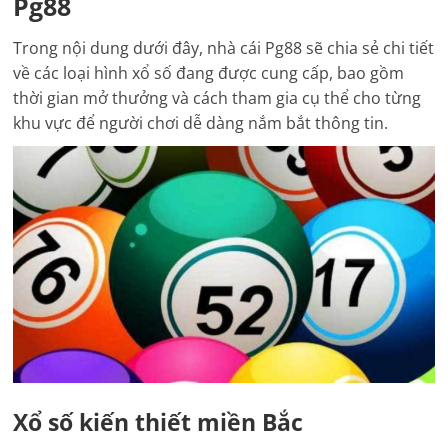
Pg88
Trong nội dung dưới đây, nhà cái Pg88 sẽ chia sẻ chi tiết
về các loại hình xổ số đang được cung cấp, bao gồm
thời gian mở thưởng và cách tham gia cụ thể cho từng
khu vực để người chơi dễ dàng nắm bắt thông tin.
Xổ số kiến thiết miền Bắc