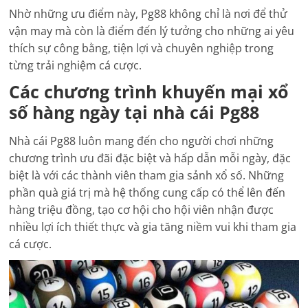
Nhờ những ưu điểm này, Pg88 không chỉ là nơi để thử
vận may mà còn là điểm đến lý tưởng cho những ai yêu
thích sự công bằng, tiện lợi và chuyên nghiệp trong
từng trải nghiệm cá cược.
Các chương trình khuyến mại xổ
số hàng ngày tại nhà cái Pg88
Nhà cái Pg88 luôn mang đến cho người chơi những
chương trình ưu đãi đặc biệt và hấp dẫn mỗi ngày, đặc
biệt là với các thành viên tham gia sảnh xổ số. Những
phần quà giá trị mà hệ thống cung cấp có thể lên đến
hàng triệu đồng, tạo cơ hội cho hội viên nhận được
nhiều lợi ích thiết thực và gia tăng niềm vui khi tham gia
cá cược.