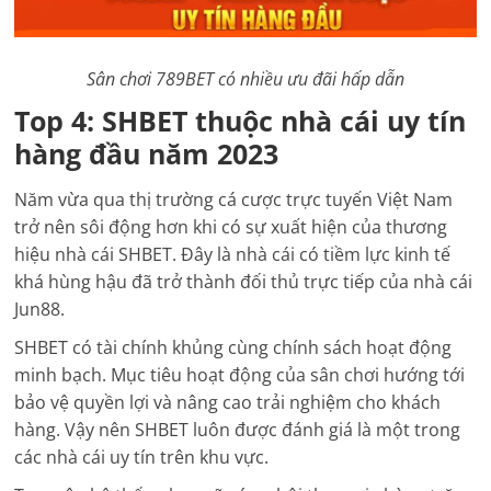
Sân chơi 789BET có nhiều ưu đãi hấp dẫn
Top 4: SHBET thuộc nhà cái uy tín
hàng đầu năm 2023
Năm vừa qua thị trường cá cược trực tuyến Việt Nam
trở nên sôi động hơn khi có sự xuất hiện của thương
hiệu nhà cái SHBET. Đây là nhà cái có tiềm lực kinh tế
khá hùng hậu đã trở thành đối thủ trực tiếp của nhà cái
Jun88.
SHBET có tài chính khủng cùng chính sách hoạt động
minh bạch. Mục tiêu hoạt động của sân chơi hướng tới
bảo vệ quyền lợi và nâng cao trải nghiệm cho khách
hàng. Vậy nên SHBET luôn được đánh giá là một trong
các nhà cái uy tín trên khu vực.