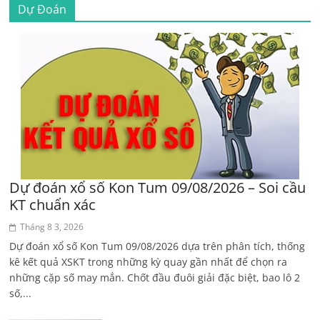
Dự Đoán
Dự đoán xổ số Kon Tum 09/08/2026 – Soi cầu
KT chuẩn xác
Tháng 8 3, 2026
Dự đoán xổ số Kon Tum 09/08/2026 dựa trên phân tích, thống
kê kết quả XSKT trong những kỳ quay gần nhất để chọn ra
những cặp số may mắn. Chốt đầu đuôi giải đặc biệt, bao lô 2
số,...