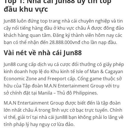
Top 1: Nhà cái Jun88 uy tín top
đầu khu vực
Jun88 luôn đứng top trang nhà cái chuyên nghiệp và tin
cậy nổi tiếng hàng đầu ở khu vực châu Á được đông đảo
khách hàng quan tâm. Đăng ký thành viên hôm nay các
bạn có thể nhận đến 28.888.000vnđ cho lần nạp đầu.
Vài nét về nhà cái Jun88
Jun88 cung cấp dịch vụ cá cược đổi thưởng có giấy phép
kinh doanh hợp lệ do Khu kinh tế Isle of Man & Cagayan
Economic Zone and Freeport cấp. Cổng game thuộc sở
hữu của Tập đoàn M.A.N Entertainment Group với trụ
sở chính đặt tại Manila – Thủ đô Philippines.
M.A.N Entertainment Group được biết đến là tập đoàn
lớn nhất châu Á trong lĩnh vực cờ bạc trực tuyến. Chính
vì thế, giải trí tại nhà cái Jun88 bạn không phải lo lắng về
tính pháp lý hay nguy cơ lừa đảo.