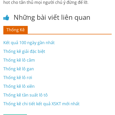
hot cho tân thủ mọi người chú ý đừng để lỡ.
Những bài viết liên quan
Thống Kê
Kết quả 100 ngày gần nhất
Thống kê giải đặc biệt
Thống kê lô câm
Thống kê lô gan
Thống kê lô rơi
Thống kê lô xiên
Thống kê tần suất lô tô
Thống kê chi tiết kết quả XSKT mới nhất