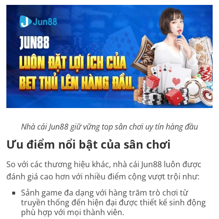
Nhà cái Jun88 giữ vững top sân chơi uy tín hàng đầu
Ưu điểm nổi bật của sân chơi
So với các thương hiệu khác, nhà cái Jun88 luôn được
đánh giá cao hơn với nhiều điểm cộng vượt trội như:
Sảnh game đa dạng với hàng trăm trò chơi từ
truyền thống đến hiện đại được thiết kế sinh động
phù hợp với mọi thành viên.