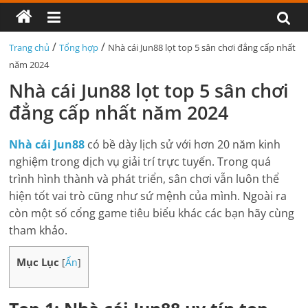
/
/
Trang chủ
Tổng hợp
Nhà cái Jun88 lọt top 5 sân chơi đẳng cấp nhất
năm 2024
Nhà cái Jun88 lọt top 5 sân chơi
đẳng cấp nhất năm 2024
Nhà cái Jun88
có bề dày lịch sử với hơn 20 năm kinh
nghiệm trong dịch vụ giải trí trực tuyến. Trong quá
trình hình thành và phát triển, sân chơi vẫn luôn thể
hiện tốt vai trò cũng như sứ mệnh của mình. Ngoài ra
còn một số cổng game tiêu biểu khác các bạn hãy cùng
tham khảo.
Mục Lục
[
Ẩn
]