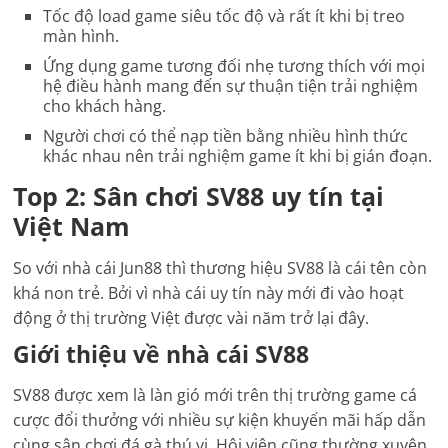
Tốc độ load game siêu tốc độ và rất ít khi bị treo
màn hình.
Ứng dụng game tương đối nhẹ tương thích với mọi
hệ điều hành mang đến sự thuận tiện trải nghiệm
cho khách hàng.
Người chơi có thể nạp tiền bằng nhiều hình thức
khác nhau nên trải nghiệm game ít khi bị gián đoạn.
Top 2: Sân chơi SV88 uy tín tại
Việt Nam
So với nhà cái Jun88 thì thương hiệu SV88 là cái tên còn
khá non trẻ. Bởi vì nhà cái uy tín này mới đi vào hoạt
động ở thị trường Việt được vài năm trở lại đây.
Giới thiệu về nhà cái SV88
SV88 được xem là làn gió mới trên thị trường game cá
cược đổi thưởng với nhiều sự kiện khuyến mãi hấp dẫn
cùng sân chơi đá gà thú vị. Hội viên cũng thường xuyên