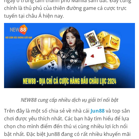
ngay ở trung tâm thành phố Manila sầm uất. Đây cũng
chính là thủ phủ của thiên đường game cá cược trực
tuyến tại châu Á hiện nay.
NEW88 cung cấp nhiều dịch vụ giải trí nổi bật
Trên đây là một số chia sẻ về nhà cái
Jun88
và top sân
chơi được yêu thích nhất. Các bạn hãy tìm hiểu để lựa
chọn cho mình điểm đến thú vị cùng nhiều lợi ích nổi
bật nhất. Đặc biệt Jun88 đang có rất nhiều khuyến mãi