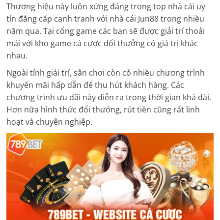
Thương hiệu này luôn xứng đáng trong top nhà cái uy
tín đẳng cấp cạnh tranh với nhà cái Jun88 trong nhiều
năm qua. Tại cổng game các bạn sẽ được giải trí thoải
mái với kho game cá cược đổi thưởng có giá trị khác
nhau.
Ngoài tính giải trí, sân chơi còn có nhiều chương trình
khuyến mãi hấp dẫn để thu hút khách hàng. Các
chương trình ưu đãi này diễn ra trong thời gian khá dài.
Hơn nữa hình thức đổi thưởng, rút tiền cũng rất linh
hoạt và chuyên nghiệp.