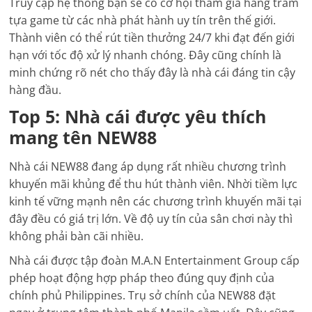
Truy cập hệ thống bạn sẽ có cơ hội tham gia hàng trăm
tựa game từ các nhà phát hành uy tín trên thế giới.
Thành viên có thể rút tiền thưởng 24/7 khi đạt đến giới
hạn với tốc độ xử lý nhanh chóng. Đây cũng chính là
minh chứng rõ nét cho thấy đây là nhà cái đáng tin cậy
hàng đầu.
Top 5: Nhà cái được yêu thích
mang tên NEW88
Nhà cái NEW88 đang áp dụng rất nhiều chương trình
khuyến mãi khủng để thu hút thành viên. Nhời tiềm lực
kinh tế vững mạnh nên các chương trình khuyến mãi tại
đây đều có giá trị lớn. Về độ uy tín của sân chơi này thì
không phải bàn cãi nhiều.
Nhà cái được tập đoàn M.A.N Entertainment Group cấp
phép hoạt động hợp pháp theo đúng quy định của
chính phủ Philippines. Trụ sở chính của NEW88 đặt