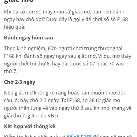
Khi đã có con số may mắn từ giấc mơ, bạn nên đánh
ngay hay chờ đợi? Dưới đây là gợi ý để chơi Xổ số F168
hiệu quả:
Đánh ngay hôm sau
Theo kinh nghiệm, 60% người chơi trúng thưởng tại
F168 khi đánh số ngay ngày sau giấc mơ. Ví dụ, mơ thấy
người chết tối thứ 6, hãy đặt cược số 07 hoặc 70 vào
thứ 7.
Chờ 2-3 ngày
Nếu giấc mơ không rõ ràng hoặc bạn muốn theo dõi
cầu lô, hãy chờ 2-3 ngày. Tại F168, số 26 từ giấc mơ
người thân từng về vào ngày thứ 3 sau khi mơ, mang về
giải thưởng 9 triệu VNĐ.
Kết hợp với thống kê
Kiểm tra lịch sử kết quả tại
Xổ số F168
để xem số mơ có