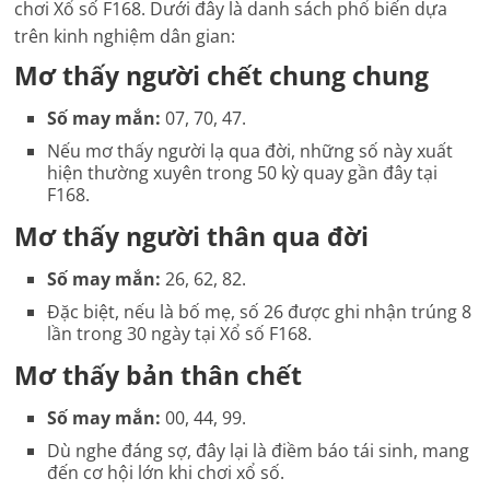
chơi Xổ số F168. Dưới đây là danh sách phổ biến dựa
trên kinh nghiệm dân gian:
Mơ thấy người chết chung chung
Số may mắn:
07, 70, 47.
Nếu mơ thấy người lạ qua đời, những số này xuất
hiện thường xuyên trong 50 kỳ quay gần đây tại
F168.
Mơ thấy người thân qua đời
Số may mắn:
26, 62, 82.
Đặc biệt, nếu là bố mẹ, số 26 được ghi nhận trúng 8
lần trong 30 ngày tại Xổ số F168.
Mơ thấy bản thân chết
Số may mắn:
00, 44, 99.
Dù nghe đáng sợ, đây lại là điềm báo tái sinh, mang
đến cơ hội lớn khi chơi xổ số.