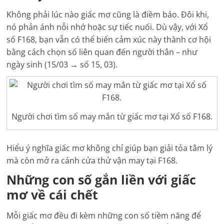
Không phải lúc nào giấc mơ cũng là điềm báo. Đôi khi,
nó phản ánh nỗi nhớ hoặc sự tiếc nuối. Dù vậy, với Xổ
số F168, bạn vẫn có thể biến cảm xúc này thành cơ hội
bằng cách chọn số liên quan đến người thân – như
ngày sinh (15/03 → số 15, 03).
Người chơi tìm số may mắn từ giấc mơ tại Xổ số F168.
Hiểu ý nghĩa giấc mơ không chỉ giúp bạn giải tỏa tâm lý
mà còn mở ra cánh cửa thử vận may tại F168.
Những con số gắn liền với giấc
mơ về cái chết
Mỗi giấc mơ đều đi kèm những con số tiềm năng để