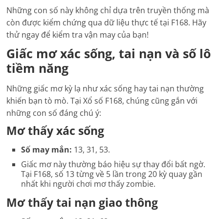
Những con số này không chỉ dựa trên truyền thống mà
còn được kiểm chứng qua dữ liệu thực tế tại F168. Hãy
thử ngay để kiểm tra vận may của bạn!
Giấc mơ xác sống, tai nạn và số lô
tiềm năng
Những giấc mơ kỳ lạ như xác sống hay tai nạn thường
khiến bạn tò mò. Tại Xổ số F168, chúng cũng gắn với
những con số đáng chú ý:
Mơ thấy xác sống
Số may mắn:
13, 31, 53.
Giấc mơ này thường báo hiệu sự thay đổi bất ngờ.
Tại F168, số 13 từng về 5 lần trong 20 kỳ quay gần
nhất khi người chơi mơ thấy zombie.
Mơ thấy tai nạn giao thông