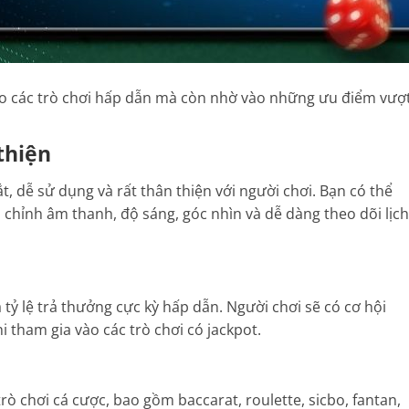
ào các trò chơi hấp dẫn mà còn nhờ vào những ưu điểm vượ
thiện
, dễ sử dụng và rất thân thiện với người chơi. Bạn có thể
 chỉnh âm thanh, độ sáng, góc nhìn và dễ dàng theo dõi lịch
tỷ lệ trả thưởng cực kỳ hấp dẫn. Người chơi sẽ có cơ hội
i tham gia vào các trò chơi có jackpot.
ò chơi cá cược, bao gồm baccarat, roulette, sicbo, fantan,