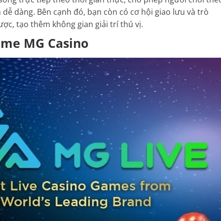
 dễ dàng. Bên cạnh đó, bạn còn có cơ hội giao lưu và trò
ợc, tạo thêm không gian giải trí thú vị.
ame MG Casino