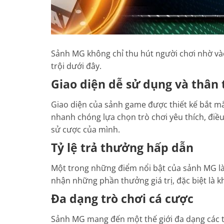
Sảnh MG không chỉ thu hút người chơi nhờ v
trội dưới đây.
Giao diện dễ sử dụng và thân 
Giao diện của sảnh game được thiết kế bắt mắt
nhanh chóng lựa chọn trò chơi yêu thích, điều
sử cược của mình.
Tỷ lệ trả thưởng hấp dẫn
Một trong những điểm nổi bật của sảnh MG là 
nhận những phần thưởng giá trị, đặc biệt là kh
Đa dạng trò chơi cá cược
Sảnh MG mang đến một thế giới đa dạng các tr