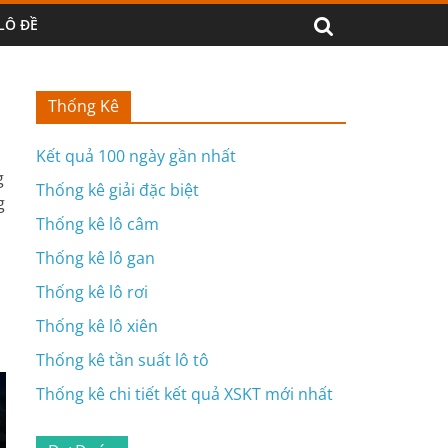
LÔ ĐỀ
Thống Kê
Kết quả 100 ngày gần nhất
g
Thống kê giải đặc biệt
g
Thống kê lô câm
Thống kê lô gan
Thống kê lô rơi
Thống kê lô xiên
Thống kê tần suất lô tô
Thống kê chi tiết kết quả XSKT mới nhất