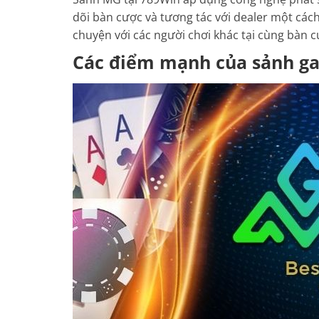
dõi bàn cược và tương tác với dealer một cách
chuyện với các người chơi khác tại cùng bàn cư
Các điểm mạnh của sảnh g