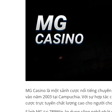
MG Casino là một sảnh cược nổi tiếng chuyên 
vào năm 2003 tại Campuchia. Với sự hợp tác c
cược trực tuyến chất lượng cao cho người chơ
Sảnh MG tại 789Win áp dụng công nghệ phát só