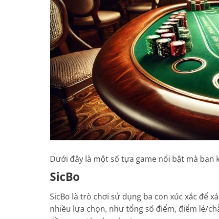
Dưới đây là một số tựa game nổi bật mà bạn k
SicBo
SicBo là trò chơi sử dụng ba con xúc xắc để x
nhiều lựa chọn, như tổng số điểm, điểm lẻ/chẵn