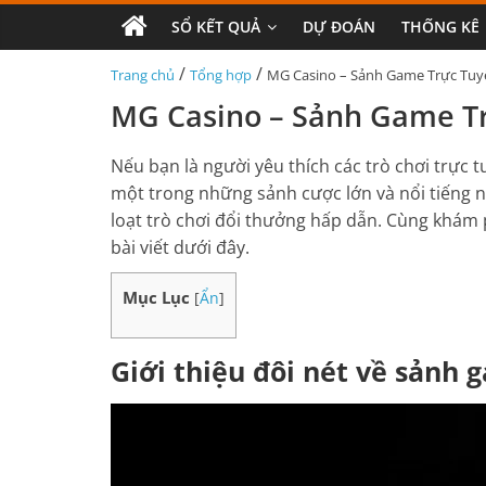
SỔ KẾT QUẢ
DỰ ĐOÁN
THỐNG KÊ
/
/
Trang chủ
Tổng hợp
MG Casino – Sảnh Game Trực Tuyế
MG Casino – Sảnh Game Tr
Nếu bạn là người yêu thích các trò chơi trực
một trong những sảnh cược lớn và nổi tiếng 
loạt trò chơi đổi thưởng hấp dẫn. Cùng khám p
bài viết dưới đây.
Mục Lục
[
Ẩn
]
Giới thiệu đôi nét về sảnh