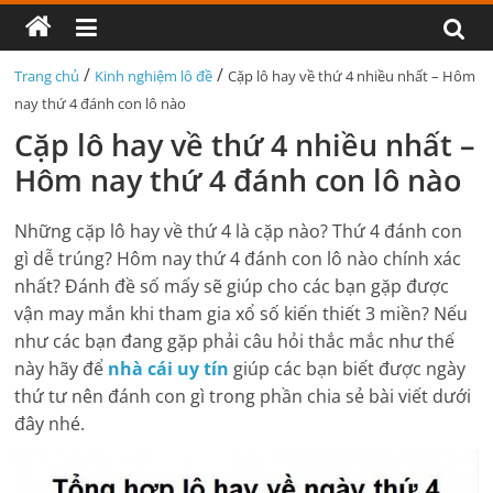
/
/
Trang chủ
Kinh nghiệm lô đề
Cặp lô hay về thứ 4 nhiều nhất – Hôm
nay thứ 4 đánh con lô nào
Cặp lô hay về thứ 4 nhiều nhất –
Hôm nay thứ 4 đánh con lô nào
Những cặp lô hay về thứ 4 là cặp nào? Thứ 4 đánh con
gì dễ trúng? Hôm nay thứ 4 đánh con lô nào chính xác
nhất? Đánh đề số mấy sẽ giúp cho các bạn gặp được
vận may mắn khi tham gia xổ số kiến thiết 3 miền? Nếu
như các bạn đang gặp phải câu hỏi thắc mắc như thế
này hãy để
nhà cái uy tín
giúp các bạn biết được ngày
thứ tư nên đánh con gì trong phần chia sẻ bài viết dưới
đây nhé.