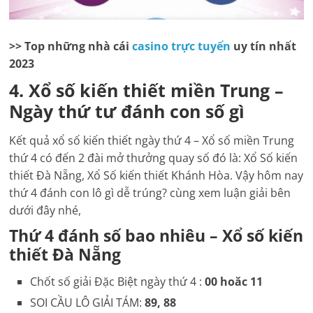
>> Top những nhà cái
casino trực tuyến
uy tín nhất
2023
4. Xổ số kiến thiết miền Trung –
Ngày thứ tư đánh con số gì
Kết quả xổ số kiến thiết ngày thứ 4 – Xổ số miền Trung
thứ 4 có đến 2 đài mở thưởng quay số đó là: Xổ Số kiến
thiết Đà Nẵng, Xổ Số kiến thiết Khánh Hòa. Vậy hôm nay
thứ 4 đánh con lô gì dễ trúng? cùng xem luận giải bên
dưới đây nhé,
Thứ 4 đánh số bao nhiêu –
Xổ số
kiến
thiết Đà Nẵng
Chốt số giải Đặc Biệt ngày thứ 4 :
00 hoăc 11
SOI CẦU LÔ GIẢI TÁM:
89, 88