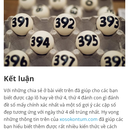
Kết luận
Với những chia sẻ ở bài viết trên đã giúp cho các bạn
biết được cặp lô hay về thứ 4, thứ 4 đánh con gì đánh
đề số mấy chính xác nhất và một số gợi ý các cặp số
đẹp tương ứng với ngày thứ 4 dễ trúng nhất. Hy vọng
những thông tin trên của
xosokontum.com
đã giúp các
bạn hiểu biết thêm được rất nhiều kiến thức về cách