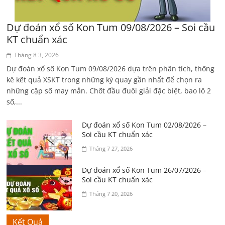
Dự đoán xổ số Kon Tum 09/08/2026 – Soi cầu
KT chuẩn xác
Tháng 8 3, 2026
Dự đoán xổ số Kon Tum 09/08/2026 dựa trên phân tích, thống
kê kết quả XSKT trong những kỳ quay gần nhất để chọn ra
những cặp số may mắn. Chốt đầu đuôi giải đặc biệt, bao lô 2
số,...
Dự đoán xổ số Kon Tum 02/08/2026 –
Soi cầu KT chuẩn xác
Tháng 7 27, 2026
Dự đoán xổ số Kon Tum 26/07/2026 –
Soi cầu KT chuẩn xác
Tháng 7 20, 2026
Kết Quả