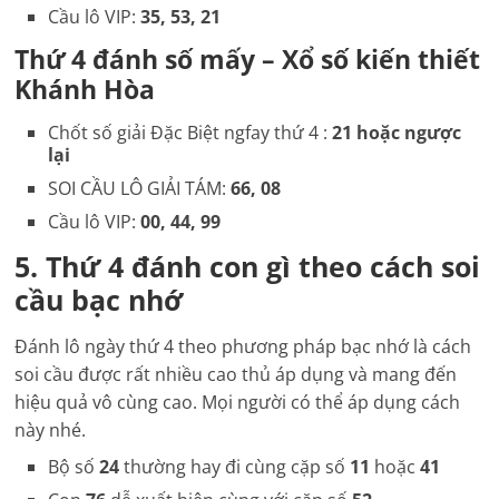
Cầu lô VIP:
35, 53, 21
Thứ 4 đánh số mấy – Xổ số kiến thiết
Khánh Hòa
Chốt số giải Đặc Biệt ngfay thứ 4 :
21 hoặc ngược
lại
SOI CẦU LÔ GIẢI TÁM:
66, 08
Cầu lô VIP:
00, 44, 99
5. Thứ 4 đánh con gì theo cách soi
cầu bạc nhớ
Đánh lô ngày thứ 4 theo phương pháp bạc nhớ là cách
soi cầu được rất nhiều cao thủ áp dụng và mang đến
hiệu quả vô cùng cao. Mọi người có thể áp dụng cách
này nhé.
Bộ số
24
thường hay đi cùng cặp số
11
hoặc
41