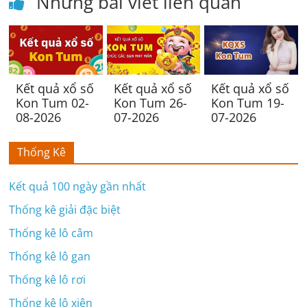
Những bài viết liên quan
Kết quả xổ số
Kết quả xổ số
Kết quả xổ số
Kon Tum 02-
Kon Tum 26-
Kon Tum 19-
08-2026
07-2026
07-2026
Thống Kê
Kết quả 100 ngày gần nhất
Thống kê giải đặc biệt
Thống kê lô câm
Thống kê lô gan
Thống kê lô rơi
Thống kê lô xiên