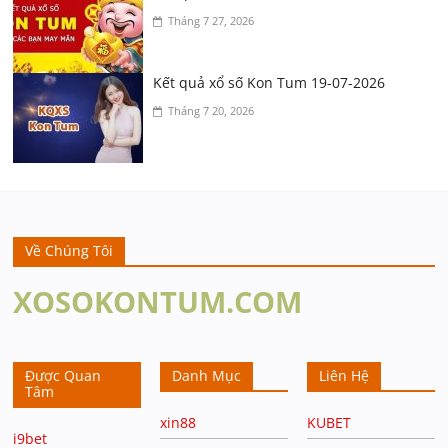
Tháng 7 27, 2026
Kết quả xổ số Kon Tum 19-07-2026
Tháng 7 20, 2026
Về Chúng Tôi
XOSOKONTUM.COM
Được Quan
Danh Mục
Liên Hệ
Tâm
xin88
KUBET
i9bet