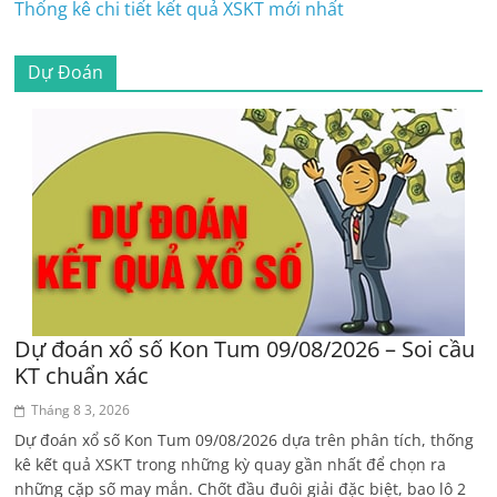
Thống kê chi tiết kết quả XSKT mới nhất
Dự Đoán
Dự đoán xổ số Kon Tum 09/08/2026 – Soi cầu
KT chuẩn xác
Tháng 8 3, 2026
Dự đoán xổ số Kon Tum 09/08/2026 dựa trên phân tích, thống
kê kết quả XSKT trong những kỳ quay gần nhất để chọn ra
những cặp số may mắn. Chốt đầu đuôi giải đặc biệt, bao lô 2