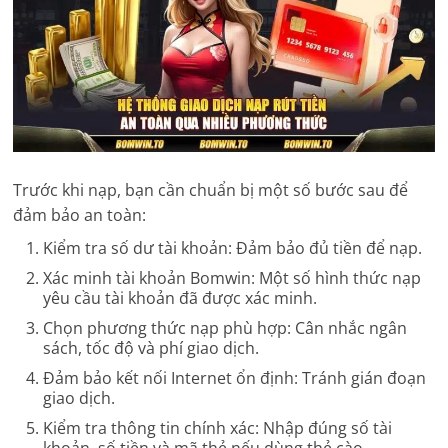
Trước khi nạp, bạn cần chuẩn bị một số bước sau để
đảm bảo an toàn:
Kiểm tra số dư tài khoản: Đảm bảo đủ tiền để nạp.
Xác minh tài khoản Bomwin: Một số hình thức nạp
yêu cầu tài khoản đã được xác minh.
Chọn phương thức nạp phù hợp: Cân nhắc ngân
sách, tốc độ và phí giao dịch.
Đảm bảo kết nối Internet ổn định: Tránh gián đoạn
giao dịch.
Kiểm tra thông tin chính xác: Nhập đúng số tài