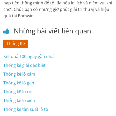
nạp tiền thông minh để tối đa hóa lợi ích và niềm vui khi
chơi. Chúc bạn có những giờ phút giải trí thú vị và hiệu
quả tại Bomwin.
Những bài viết liên quan
Thống Kê
Kết quả 100 ngày gần nhất
Thống kê giải đặc biệt
Thống kê lô câm
Thống kê lô gan
Thống kê lô rơi
Thống kê lô xiên
Thống kê tần suất lô tô