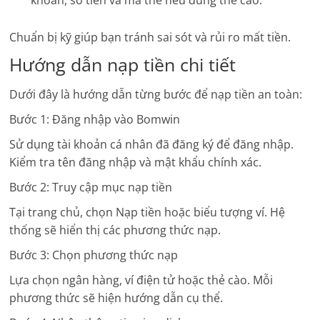
khoản, số tiền và mã thẻ nếu dùng thẻ cào.
Chuẩn bị kỹ giúp bạn tránh sai sót và rủi ro mất tiền.
Hướng dẫn nạp tiền chi tiết
Dưới đây là hướng dẫn từng bước để nạp tiền an toàn:
Bước 1: Đăng nhập vào Bomwin
Sử dụng tài khoản cá nhân đã đăng ký để đăng nhập.
Kiểm tra tên đăng nhập và mật khẩu chính xác.
Bước 2: Truy cập mục nạp tiền
Tại trang chủ, chọn Nạp tiền hoặc biểu tượng ví. Hệ
thống sẽ hiển thị các phương thức nạp.
Bước 3: Chọn phương thức nạp
Lựa chọn ngân hàng, ví điện tử hoặc thẻ cào. Mỗi
phương thức sẽ hiện hướng dẫn cụ thể.