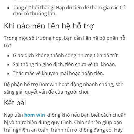
Tăng cơ hội thắng: Nạp đủ tiền để tham gia các trò
chơi có thưởng lớn.
Khi nào nên liên hệ hỗ trợ
Trong một số trường hợp, bạn cần liên hệ bộ phận hỗ
trợ:
Giao dịch không thành công nhưng tiền đã trừ.
Sai thông tin giao dịch, tiền chưa về tài khoản.
Thắc mắc về khuyến mãi hoặc hoàn tiền.
Bộ phận hỗ trợ Bomwin hoạt động nhanh chóng, sẵn
sàng giải quyết vấn đề của người chơi.
Kết bài
Nạp tiền
bom win
không khó nếu bạn biết cách chuẩn
bị và thực hiện đúng quy trình. Chia sẻ trên giúp bạn
trải nghiệm an toàn, tránh rủi ro không đáng có. Hãy