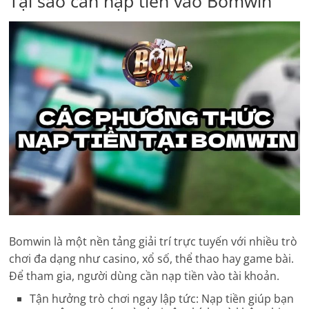
Tại sao cần nạp tiền vào Bomwin
Bomwin là một nền tảng giải trí trực tuyến với nhiều trò
chơi đa dạng như casino, xổ số, thể thao hay game bài.
Để tham gia, người dùng cần nạp tiền vào tài khoản.
Tận hưởng trò chơi ngay lập tức: Nạp tiền giúp bạn