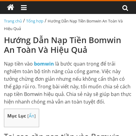
/
/
Trang chủ
Tổng hợp
Hướng Dẫn Nạp Tiền Bomwin An Toàn Và
Hiệu Quả
Hướng Dẫn Nạp Tiền Bomwin
An Toàn Và Hiệu Quả
Nạp tiền vào
bomwin
là bước quan trọng để trải
nghiệm toàn bộ tính năng của cổng game. Việc này
tưởng chừng đơn giản nhưng nếu không cẩn thận có
thể gặp rủi ro. Trong bài viết này, tôi muốn chia sẻ cách
nạp tiền Bomwin hiệu quả. Chia sẻ này sẽ giúp bạn thực
hiện nhanh chóng mà vẫn an toàn tuyệt đối.
Mục Lục
[
Ẩn
]