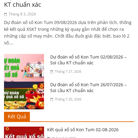
KT chuẩn xác
Tháng 8 3, 2026
Dự đoán xổ số Kon Tum 09/08/2026 dựa trên phân tích, thống
kê kết quả XSKT trong những kỳ quay gần nhất để chọn ra
những cặp số may mắn. Chốt đầu đuôi giải đặc biệt, bao lô 2
số,...
Dự đoán xổ số Kon Tum 02/08/2026 –
Soi cầu KT chuẩn xác
Tháng 7 27, 2026
Dự đoán xổ số Kon Tum 26/07/2026 –
Soi cầu KT chuẩn xác
Tháng 7 20, 2026
Kết Quả
Kết quả xổ số Kon Tum 02-08-2026