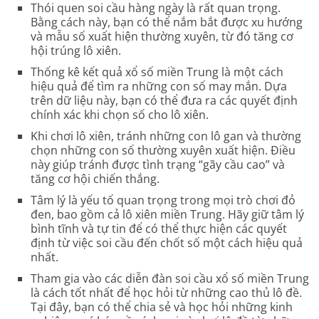
Thói quen soi cầu hàng ngày là rất quan trọng.
Bằng cách này, bạn có thể nắm bắt được xu hướng
và mẫu số xuất hiện thường xuyên, từ đó tăng cơ
hội trúng lô xiên.
Thống kê kết quả xổ số miền Trung là một cách
hiệu quả để tìm ra những con số may mắn. Dựa
trên dữ liệu này, bạn có thể đưa ra các quyết định
chính xác khi chọn số cho lô xiên.
Khi chơi lô xiên, tránh những con lô gan và thường
chọn những con số thường xuyên xuất hiện. Điều
này giúp tránh được tình trạng “gãy cầu cao” và
tăng cơ hội chiến thắng.
Tâm lý là yếu tố quan trọng trong mọi trò chơi đỏ
đen, bao gồm cả lô xiên miền Trung. Hãy giữ tâm lý
bình tĩnh và tự tin để có thể thực hiện các quyết
định từ việc soi cầu đến chốt số một cách hiệu quả
nhất.
Tham gia vào các diễn đàn soi cầu xổ số miền Trung
là cách tốt nhất để học hỏi từ những cao thủ lô đề.
Tại đây, bạn có thể chia sẻ và học hỏi những kinh