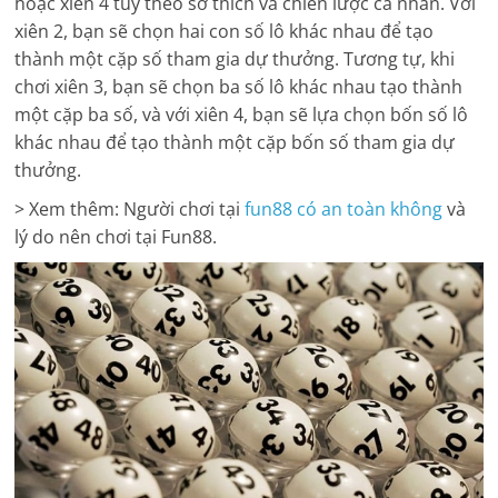
hoặc xiên 4 tùy theo sở thích và chiến lược cá nhân. Với
xiên 2, bạn sẽ chọn hai con số lô khác nhau để tạo
thành một cặp số tham gia dự thưởng. Tương tự, khi
chơi xiên 3, bạn sẽ chọn ba số lô khác nhau tạo thành
một cặp ba số, và với xiên 4, bạn sẽ lựa chọn bốn số lô
khác nhau để tạo thành một cặp bốn số tham gia dự
thưởng.
> Xem thêm: Người chơi tại
fun88 có an toàn không
và
lý do nên chơi tại Fun88.