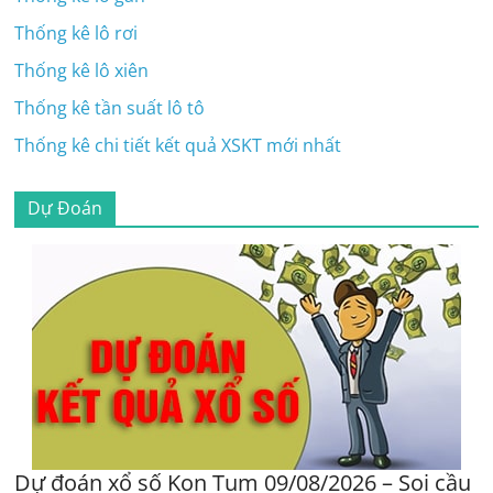
Thống kê lô rơi
Thống kê lô xiên
Thống kê tần suất lô tô
Thống kê chi tiết kết quả XSKT mới nhất
Dự Đoán
Dự đoán xổ số Kon Tum 09/08/2026 – Soi cầu