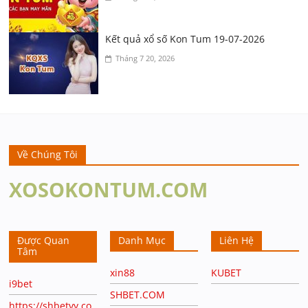
Kết quả xổ số Kon Tum 19-07-2026
Tháng 7 20, 2026
Về Chúng Tôi
XOSOKONTUM.COM
Được Quan
Danh Mục
Liên Hệ
Tâm
xin88
KUBET
i9bet
SHBET.COM
https://shbetvy.co