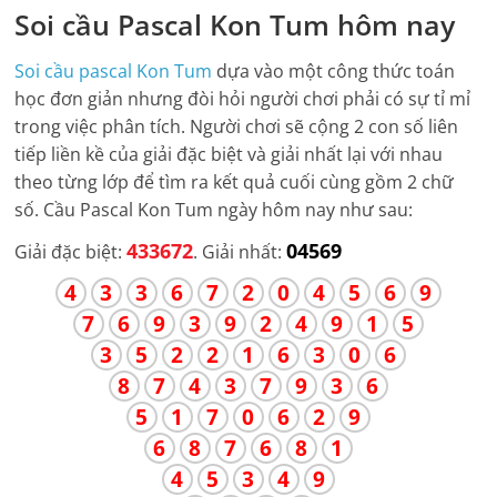
Soi cầu Pascal
Kon Tum
hôm nay
Soi cầu pascal
Kon Tum
dựa vào một công thức toán
học đơn giản nhưng đòi hỏi người chơi phải có sự tỉ mỉ
trong việc phân tích. Người chơi sẽ cộng 2 con số liên
tiếp liền kề của giải đặc biệt và giải nhất lại với nhau
theo từng lớp để tìm ra kết quả cuối cùng gồm 2 chữ
số. Cầu Pascal
Kon Tum
ngày hôm nay như sau:
433672
04569
Giải đặc biệt:
. Giải nhất:
4
3
3
6
7
2
0
4
5
6
9
7
6
9
3
9
2
4
9
1
5
3
5
2
2
1
6
3
0
6
8
7
4
3
7
9
3
6
5
1
7
0
6
2
9
6
8
7
6
8
1
4
5
3
4
9