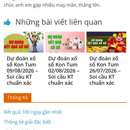
chúc anh em gặp nhiều may mắn, thắng lớn.
Những bài viết liên quan
Dự đoán xổ
Dự đoán xổ
Dự đoán xổ
số Kon Tum
số Kon Tum
số Kon Tum
09/08/2026 –
02/08/2026 –
26/07/2026 –
Soi cầu KT
Soi cầu KT
Soi cầu KT
chuẩn xác
chuẩn xác
chuẩn xác
Thống Kê
Kết quả 100 ngày gần nhất
Thống kê giải đặc biệt