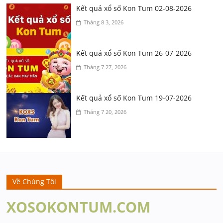
Kết quả xổ số Kon Tum 02-08-2026
Tháng 8 3, 2026
Kết quả xổ số Kon Tum 26-07-2026
Tháng 7 27, 2026
Kết quả xổ số Kon Tum 19-07-2026
Tháng 7 20, 2026
Về Chúng Tôi
XOSOKONTUM.COM