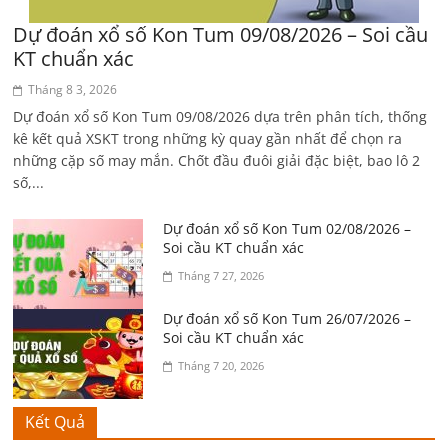
Dự đoán xổ số Kon Tum 09/08/2026 – Soi cầu
KT chuẩn xác
Tháng 8 3, 2026
Dự đoán xổ số Kon Tum 09/08/2026 dựa trên phân tích, thống
kê kết quả XSKT trong những kỳ quay gần nhất để chọn ra
những cặp số may mắn. Chốt đầu đuôi giải đặc biệt, bao lô 2
số,...
Dự đoán xổ số Kon Tum 02/08/2026 –
Soi cầu KT chuẩn xác
Tháng 7 27, 2026
Dự đoán xổ số Kon Tum 26/07/2026 –
Soi cầu KT chuẩn xác
Tháng 7 20, 2026
Kết Quả