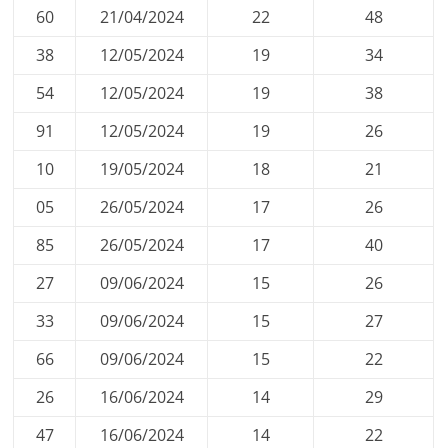
60
21/04/2024
22
48
38
12/05/2024
19
34
54
12/05/2024
19
38
91
12/05/2024
19
26
10
19/05/2024
18
21
05
26/05/2024
17
26
85
26/05/2024
17
40
27
09/06/2024
15
26
33
09/06/2024
15
27
66
09/06/2024
15
22
26
16/06/2024
14
29
47
16/06/2024
14
22