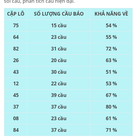
soi cầu, phân tích cầu hiện đại.
CẶP LÔ
SỐ LƯỢNG CẦU BÁO
KHẢ NĂNG VỀ
75
15 cầu
54 %
64
23 cầu
55 %
82
31 cầu
72 %
26
20 cầu
63 %
43
30 cầu
51 %
12
22 cầu
53 %
45
39 cầu
67 %
37
37 cầu
80 %
08
23 cầu
61 %
84
37 cầu
71 %