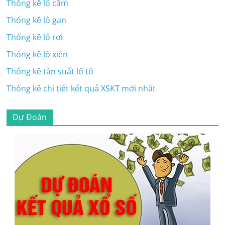
Thống kê lô câm
Thống kê lô gan
Thống kê lô rơi
Thống kê lô xiên
Thống kê tần suất lô tô
Thống kê chi tiết kết quả XSKT mới nhất
Dự Đoán