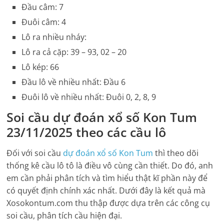
Đầu câm: 7
Đuôi câm: 4
Lô ra nhiều nháy:
Lô ra cả cặp: 39 – 93, 02 – 20
Lô kép: 66
Đầu lô về nhiều nhất: Đầu 6
Đuôi lô về nhiều nhất: Đuôi 0, 2, 8, 9
Soi cầu dự đoán xổ số
Kon Tum
23/11/2025
theo các cầu lô
Đối với soi cầu
dự đoán xổ số
Kon Tum
thì theo dõi
thống kê cầu lô tô là điều vô cùng cần thiết. Do đó, anh
em cần phải phân tích và tìm hiểu thật kĩ phần này để
có quyết định chính xác nhất. Dưới đây là kết quả mà
Xosokontum.com
thu thập được dựa trên các công cụ
soi cầu, phân tích cầu hiện đại.