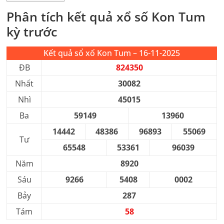
Phân tích kết quả xổ số
Kon Tum
kỳ trước
Kết quả sổ xố
Kon Tum
– 16-11-2025
ĐB
824350
Nhất
30082
Nhì
45015
Ba
59149
13960
14442
48386
96893
55069
Tư
65548
53361
96039
Năm
8920
Sáu
9266
5408
0002
Bảy
287
Tám
58