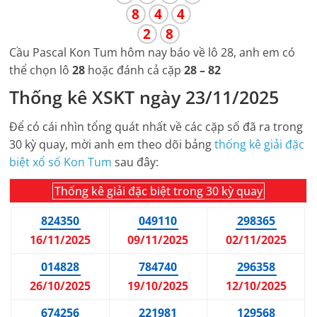
8
4
4
2
8
Cầu Pascal
Kon Tum
hôm nay báo về lô 28, anh em có
thể chọn lô
28
hoặc đánh cả cặp
28 – 82
Thống kê
XSKT
ngày
23/11/2025
Để có cái nhìn tổng quát nhất về các cặp số đã ra trong
30 kỳ quay, mời anh em theo dõi bảng
thống kê giải đặc
biệt xổ số
Kon Tum
sau đây:
Thống kê giải đặc biệt trong 30 kỳ quay
824350
049110
298365
16/11/2025
09/11/2025
02/11/2025
014828
784740
296358
26/10/2025
19/10/2025
12/10/2025
674256
221981
129568