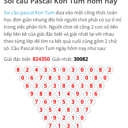
Soi cầu Pascal
Kon Tum
hôm nay
Soi cầu pascal
Kon Tum
dựa vào một công thức toán
học đơn giản nhưng đòi hỏi người chơi phải có sự tỉ mỉ
trong việc phân tích. Người chơi sẽ cộng 2 con số liên
tiếp liền kề của giải đặc biệt và giải nhất lại với nhau
theo từng lớp để tìm ra kết quả cuối cùng gồm 2 chữ
số. Cầu Pascal
Kon Tum
ngày hôm nay như sau:
824350
30082
Giải đặc biệt:
. Giải nhất:
8
2
4
3
5
0
3
0
0
8
2
0
6
7
8
5
3
3
0
8
0
6
3
5
3
8
6
3
8
8
9
8
8
1
4
9
1
6
7
6
9
5
3
0
7
3
5
4
8
3
7
8
9
2
1
0
7
1
3
1