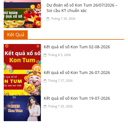
Dự đoán xổ số Kon Tum 26/07/2026 –
Soi cầu KT chuẩn xác
Tháng 7 20, 2026
Kết Quả
Kết quả xổ số Kon Tum 02-08-2026
Tháng 8 3, 2026
Kết quả xổ số Kon Tum 26-07-2026
Tháng 7 27, 2026
Kết quả xổ số Kon Tum 19-07-2026
Tháng 7 20, 2026