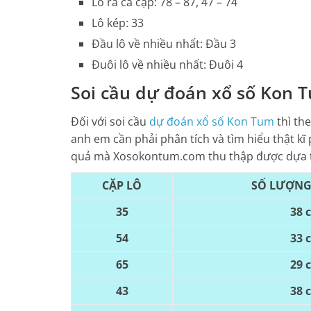
Lô ra cả cặp: 78 – 87, 47 – 74
Lô kép: 33
Đầu lô về nhiều nhất: Đầu 3
Đuôi lô về nhiều nhất: Đuôi 4
Soi cầu dự đoán xổ số
Kon 
Đối với soi cầu
dự đoán xổ số
Kon Tum
thì the
anh em cần phải phân tích và tìm hiểu thật kĩ
quả mà
Xosokontum.com
thu thập được dựa tr
CẶP LÔ
SỐ LƯỢNG
35
38 
54
33 
65
29 
43
38 