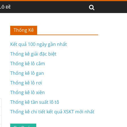
LÔ ĐỀ
Thống Kê
Kết quả 100 ngày gần nhất
Thống kê giải đặc biệt
Thống kê lô câm
Thống kê lô gan
Thống kê lô rơi
Thống kê lô xiên
Thống kê tần suất lô tô
Thống kê chi tiết kết quả XSKT mới nhất