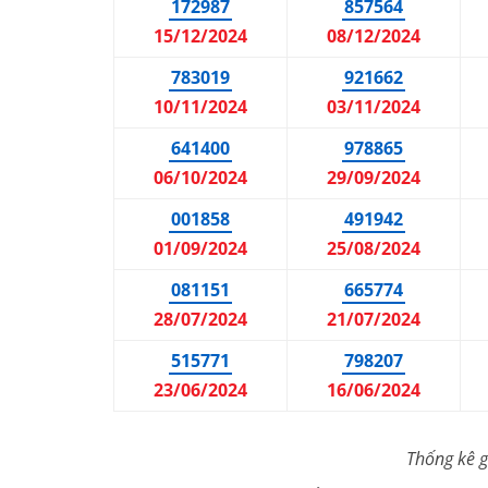
172987
857564
15/12/2024
08/12/2024
783019
921662
10/11/2024
03/11/2024
641400
978865
06/10/2024
29/09/2024
001858
491942
01/09/2024
25/08/2024
081151
665774
28/07/2024
21/07/2024
515771
798207
23/06/2024
16/06/2024
Thống kê g