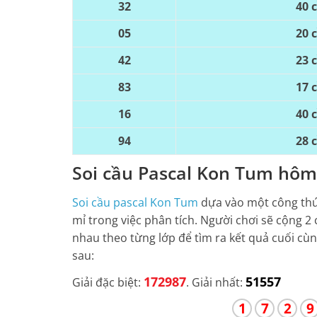
32
40 
05
20 
42
23 
83
17 
16
40 
94
28 
Soi cầu Pascal
Kon Tum
hôm
Soi cầu pascal
Kon Tum
dựa vào một công thức
mỉ trong việc phân tích. Người chơi sẽ cộng 2 co
nhau theo từng lớp để tìm ra kết quả cuối cù
sau:
172987
51557
Giải đặc biệt:
. Giải nhất:
1
7
2
9