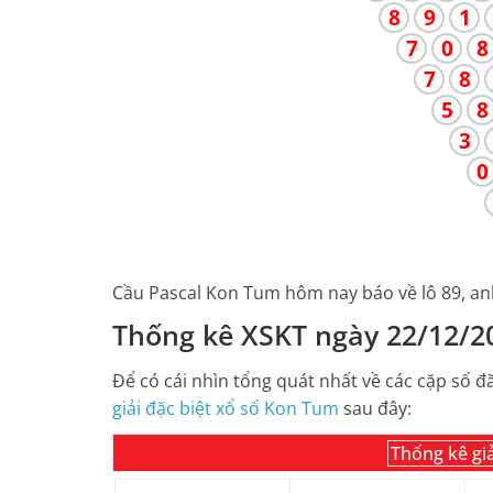
8
9
1
7
0
8
7
8
5
8
3
0
Cầu Pascal
Kon Tum
hôm nay báo về lô 89, an
Thống kê
XSKT
ngày
22/12/2
Để có cái nhìn tổng quát nhất về các cặp số 
giải đặc biệt xổ số
Kon Tum
sau đây:
Thống kê giả