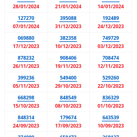
28/01/2024
21/01/2024
14/01/2024
127270
395088
192489
07/01/2024
31/12/2023
24/12/2023
069880
382358
749729
17/12/2023
10/12/2023
03/12/2023
878232
908406
708474
26/11/2023
19/11/2023
12/11/2023
399236
549400
529260
05/11/2023
29/10/2023
22/10/2023
668298
848549
836329
15/10/2023
08/10/2023
01/10/2023
848314
179674
643539
24/09/2023
17/09/2023
10/09/2023