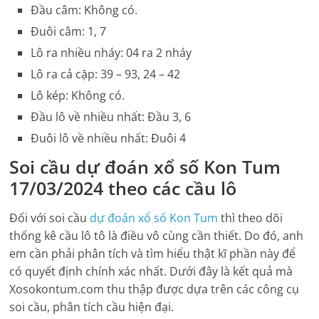
Đầu câm: Không có.
Đuôi câm: 1, 7
Lô ra nhiều nháy: 04 ra 2 nháy
Lô ra cả cặp: 39 – 93, 24 – 42
Lô kép: Không có.
Đầu lô về nhiều nhất: Đầu 3, 6
Đuôi lô về nhiều nhất: Đuôi 4
Soi cầu dự đoán xổ số
Kon Tum
17/03/2024
theo các cầu lô
Đối với soi cầu
dự đoán xổ số
Kon Tum
thì theo dõi
thống kê cầu lô tô là điều vô cùng cần thiết. Do đó, anh
em cần phải phân tích và tìm hiểu thật kĩ phần này để
có quyết định chính xác nhất. Dưới đây là kết quả mà
Xosokontum.com
thu thập được dựa trên các công cụ
soi cầu, phân tích cầu hiện đại.