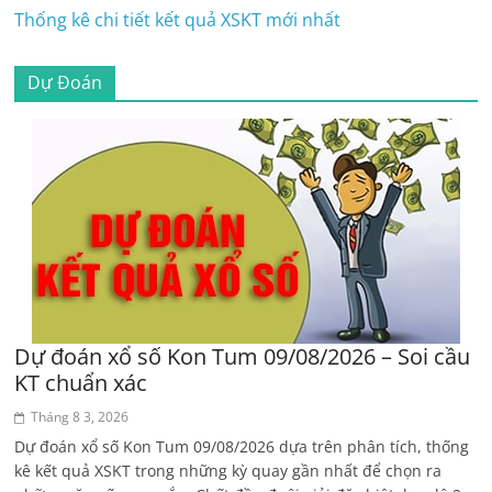
Thống kê chi tiết kết quả XSKT mới nhất
Dự Đoán
Dự đoán xổ số Kon Tum 09/08/2026 – Soi cầu
KT chuẩn xác
Tháng 8 3, 2026
Dự đoán xổ số Kon Tum 09/08/2026 dựa trên phân tích, thống
kê kết quả XSKT trong những kỳ quay gần nhất để chọn ra