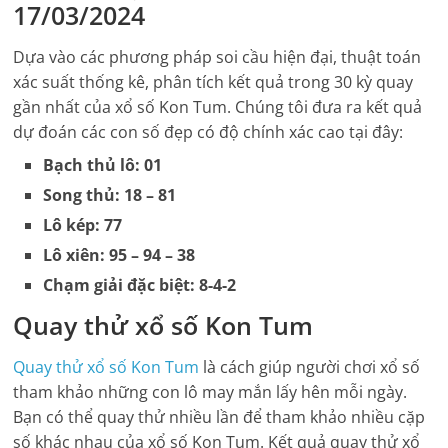
17/03/2024
Dựa vào các phương pháp soi cầu hiện đại, thuật toán
xác suất thống kê, phân tích kết quả trong 30 kỳ quay
gần nhất của xổ số
Kon Tum
. Chúng tôi đưa ra kết quả
dự đoán các con số đẹp có độ chính xác cao tại đây:
Bạch thủ lô: 01
Song thủ: 18 – 81
Lô kép: 77
Lô xiên: 95 – 94 – 38
Chạm giải đặc biệt: 8-4-2
Quay thử xổ số
Kon Tum
Quay thử xổ số
Kon Tum
là cách giúp người chơi xổ số
tham khảo những con lô may mắn lấy hên mỗi ngày.
Bạn có thể quay thử nhiều lần để tham khảo nhiều cặp
số khác nhau của xổ số
Kon Tum
. Kết quả quay thử xổ