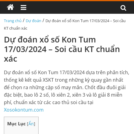
/
/
Trang chủ
Dự đoán
Dự đoán xổ số Kon Tum 17/03/2024 – Soi cầu
KT chuẩn xác
Dự đoán xổ số Kon Tum
17/03/2024 – Soi cầu KT chuẩn
xác
Dự đoán xổ số
Kon Tum
17/03/2024
dựa trên phân tích,
thống kê kết quả
XSKT
trong những kỳ quay gần nhất
để chọn ra những cặp số may mắn. Chốt đầu đuôi giải
đặc biệt, bao lô 2 số, lô xiên 2, xiên 3 và lô giải 8 miễn
phí, chuẩn xác từ các cao thủ soi cầu tại
Xosokontum.com
Mục Lục
[
Ẩn
]