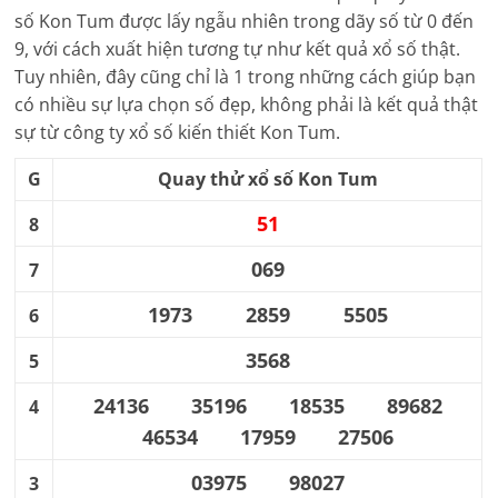
số
Kon Tum
được lấy ngẫu nhiên trong dãy số từ 0 đến
9, với cách xuất hiện tương tự như kết quả xổ số thật.
Tuy nhiên, đây cũng chỉ là 1 trong những cách giúp bạn
có nhiều sự lựa chọn số đẹp, không phải là kết quả thật
sự từ công ty xổ số kiến thiết
Kon Tum
.
G
Quay thử xổ số
Kon Tum
51
8
069
7
1973
2859
5505
6
3568
5
24136
35196
18535
89682
4
46534
17959
27506
03975
98027
3