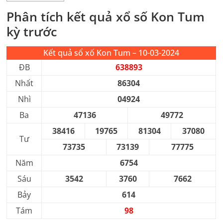
Phân tích kết quả xổ số
Kon Tum
kỳ trước
Kết quả sổ xố
Kon Tum
– 10-03-2024
ĐB
638893
Nhất
86304
Nhì
04924
Ba
47136
49772
38416
19765
81304
37080
Tư
73735
73139
77775
Năm
6754
Sáu
3542
3760
7662
Bảy
614
Tám
98