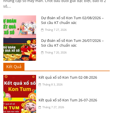
những cặp số may mắn. Chốt đầu đuôi giải đặc biệt, bao lô 2
số,...
Dự đoán xổ số Kon Tum 02/08/2026 –
Soi cầu KT chuẩn xác
Tháng 7 27, 2026
Dự đoán xổ số Kon Tum 26/07/2026 –
Soi cầu KT chuẩn xác
Tháng 7 20, 2026
Kết Quả
Kết quả xổ số Kon Tum 02-08-2026
Tháng 8 3, 2026
Kết quả xổ số Kon Tum 26-07-2026
Tháng 7 27, 2026