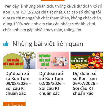
Trên đây là những phân tích, thống kê và dự đoán xổ số
Kon Tum
15/12/2024
chi tiết nhất. Các cặp số chúng tôi
đưa ra chỉ mang tính chất tham khảo, không chắc chắn
đúng 100% nên anh em cần cân nhắc trước khi chơi,
chúc anh em gặp nhiều may mắn, thắng lớn.
Những bài viết liên quan
Dự đoán xổ
Dự đoán xổ
Dự đoán xổ
số Kon Tum
số Kon Tum
số Kon Tum
09/08/2026 –
02/08/2026 –
26/07/2026 –
Soi cầu KT
Soi cầu KT
Soi cầu KT
chuẩn xác
chuẩn xác
chuẩn xác
Thống Kê