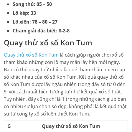
Song thủ: 05 – 50
Lô kép: 33
Lô xiên: 78 – 80 – 27
Chạm giải đặc biệt: 8-2-8
Quay thử xổ số
Kon Tum
Quay thử xổ số
Kon Tum
là cách giúp người chơi xổ số
tham khảo những con lô may mắn lấy hên mỗi ngày.
Bạn có thể quay thử nhiều lần để tham khảo nhiều cặp
số khác nhau của xổ số
Kon Tum
. Kết quả quay thử xổ
số
Kon Tum
được lấy ngẫu nhiên trong dãy số từ 0 đến
9, với cách xuất hiện tương tự như kết quả xổ số thật.
Tuy nhiên, đây cũng chỉ là 1 trong những cách giúp bạn
có nhiều sự lựa chọn số đẹp, không phải là kết quả thật
sự từ công ty xổ số kiến thiết
Kon Tum
.
G
Quay thử xổ số
Kon Tum