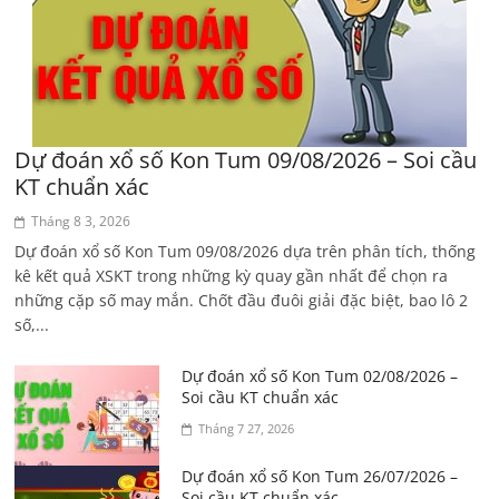
Dự đoán xổ số Kon Tum 09/08/2026 – Soi cầu
KT chuẩn xác
Tháng 8 3, 2026
Dự đoán xổ số Kon Tum 09/08/2026 dựa trên phân tích, thống
kê kết quả XSKT trong những kỳ quay gần nhất để chọn ra
những cặp số may mắn. Chốt đầu đuôi giải đặc biệt, bao lô 2
số,...
Dự đoán xổ số Kon Tum 02/08/2026 –
Soi cầu KT chuẩn xác
Tháng 7 27, 2026
Dự đoán xổ số Kon Tum 26/07/2026 –
Soi cầu KT chuẩn xác