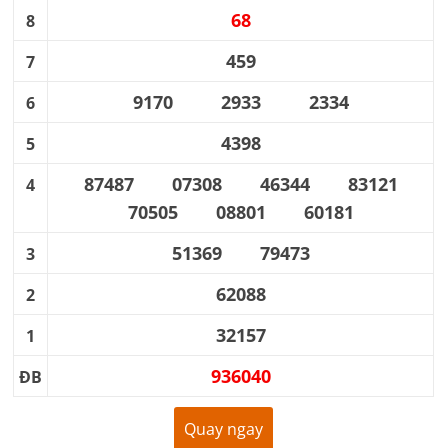
68
8
459
7
9170
2933
2334
6
4398
5
87487
07308
46344
83121
4
70505
08801
60181
51369
79473
3
62088
2
32157
1
936040
ĐB
Quay ngay