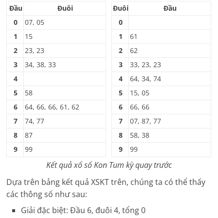
Đầu
Đuôi
Đuôi
Đầu
0
07, 05
0
1
15
1
61
2
23, 23
2
62
3
34, 38, 33
3
33, 23, 23
4
4
64, 34, 74
5
58
5
15, 05
6
64, 66, 66, 61, 62
6
66, 66
7
74, 77
7
07, 87, 77
8
87
8
58, 38
9
99
9
99
Kết quả xổ số
Kon Tum
kỳ quay trước
Dựa trên bảng kết quả
XSKT
trên, chúng ta có thể thấy
các thông số như sau:
Giải đặc biệt: Đầu 6, đuôi 4, tổng 0