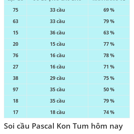
75
33 cầu
69 %
63
33 cầu
79 %
15
36 cầu
63 %
20
15 cầu
77 %
76
16 cầu
78 %
27
16 cầu
71 %
38
29 cầu
75 %
97
35 cầu
50 %
18
35 cầu
79 %
17
18 cầu
74 %
Soi cầu Pascal
Kon Tum
hôm nay