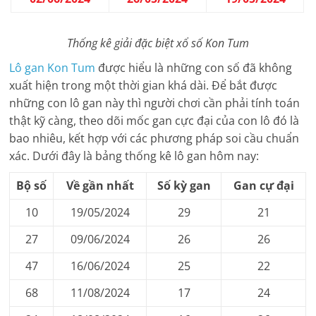
Thống kê giải đặc biệt xổ số
Kon Tum
Lô gan
Kon Tum
được hiểu là những con số đã không
xuất hiện trong một thời gian khá dài. Để bắt được
những con lô gan này thì người chơi cần phải tính toán
thật kỹ càng, theo dõi mốc gan cực đại của con lô đó là
bao nhiêu, kết hợp với các phương pháp soi cầu chuẩn
xác. Dưới đây là bảng thống kê lô gan hôm nay:
Bộ số
Về gần nhất
Số kỳ gan
Gan cự đại
10
19/05/2024
29
21
27
09/06/2024
26
26
47
16/06/2024
25
22
68
11/08/2024
17
24