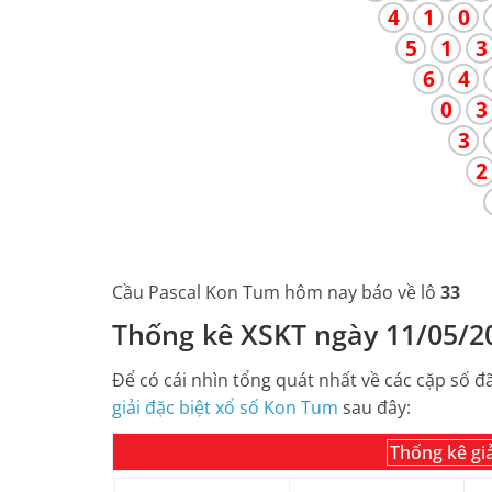
4
1
0
5
1
3
6
4
0
3
3
2
Cầu Pascal
Kon Tum
hôm nay báo về lô
33
Thống kê
XSKT
ngày
11/05/2
Để có cái nhìn tổng quát nhất về các cặp số 
giải đặc biệt xổ số
Kon Tum
sau đây:
Thống kê giả