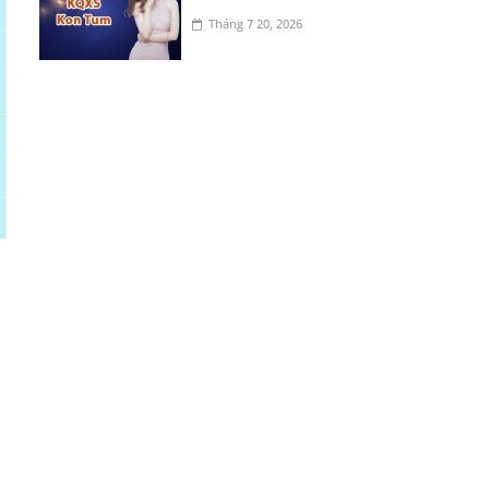
Tháng 7 20, 2026