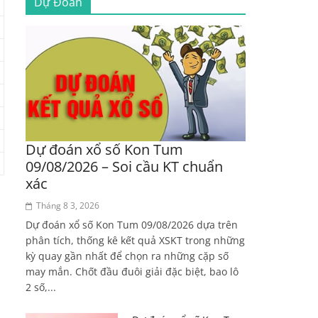
Dự Đoán
Dự đoán xổ số Kon Tum
09/08/2026 – Soi cầu KT chuẩn
xác
Tháng 8 3, 2026
Dự đoán xổ số Kon Tum 09/08/2026 dựa trên
phân tích, thống kê kết quả XSKT trong những
kỳ quay gần nhất để chọn ra những cặp số
may mắn. Chốt đầu đuôi giải đặc biệt, bao lô
2 số,...