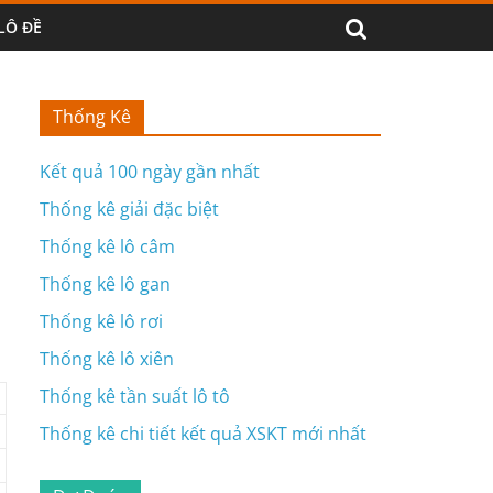
LÔ ĐỀ
Thống Kê
Kết quả 100 ngày gần nhất
Thống kê giải đặc biệt
Thống kê lô câm
Thống kê lô gan
Thống kê lô rơi
Thống kê lô xiên
Thống kê tần suất lô tô
Thống kê chi tiết kết quả XSKT mới nhất