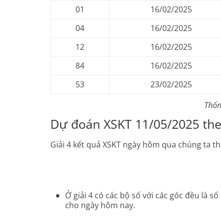
01
16/02/2025
04
16/02/2025
12
16/02/2025
84
16/02/2025
53
23/02/2025
Thốn
Dự đoán
XSKT
11/05/2025 the
Giải 4 kết quả
XSKT
ngày hôm qua chúng ta thấ
Ở giải 4 có các bộ số với các góc đều là số
cho ngày hôm nay.