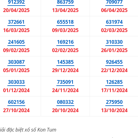
912392
863759
709077
20/04/2025
13/04/2025
06/04/2025
372661
655518
631974
16/03/2025
09/03/2025
02/03/2025
241605
169216
310330
09/02/2025
02/02/2025
26/01/2025
303087
145385
926455
05/01/2025
29/12/2024
22/12/2024
303033
735091
126285
01/12/2024
24/11/2024
17/11/2024
602156
080332
275950
27/10/2024
20/10/2024
13/10/2024
iải đặc biệt xổ số
Kon Tum