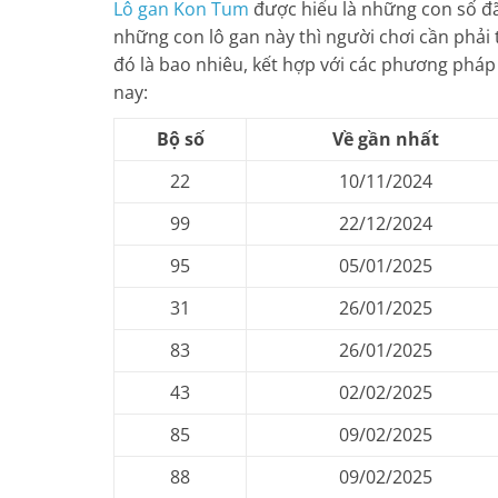
Lô gan
Kon Tum
được hiểu là những con số đã
những con lô gan này thì người chơi cần phải 
đó là bao nhiêu, kết hợp với các phương pháp
nay:
Bộ số
Về gần nhất
22
10/11/2024
99
22/12/2024
95
05/01/2025
31
26/01/2025
83
26/01/2025
43
02/02/2025
85
09/02/2025
88
09/02/2025