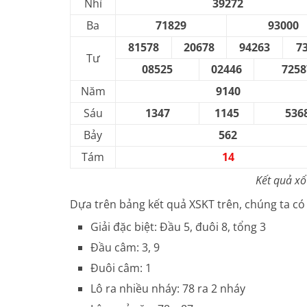
Nhì
39272
Ba
71829
93000
81578
20678
94263
7
Tư
08525
02446
7258
Năm
9140
Sáu
1347
1145
536
Bảy
562
Tám
14
Kết quả x
Dựa trên bảng kết quả
XSKT
trên, chúng ta có
Giải đặc biệt: Đầu 5, đuôi 8, tổng 3
Đầu câm: 3, 9
Đuôi câm: 1
Lô ra nhiều nháy: 78 ra 2 nháy