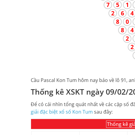
7
5
1
2
6
4
8
0
8
4
2
2
Cầu Pascal
Kon Tum
hôm nay báo về lô 91, an
Thống kê
XSKT
ngày
09/02/2
Để có cái nhìn tổng quát nhất về các cặp số 
giải đặc biệt xổ số
Kon Tum
sau đây:
Thống kê giả