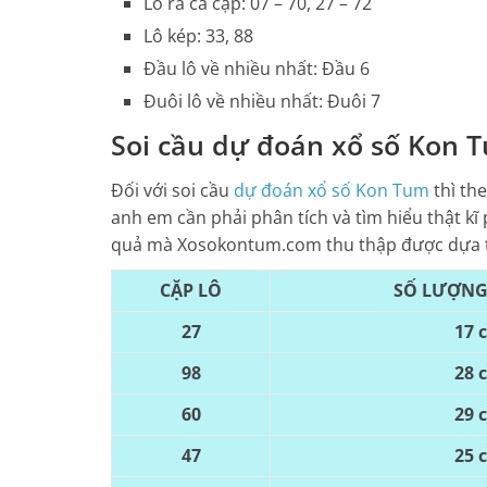
Lô ra cả cặp: 07 – 70, 27 – 72
Lô kép: 33, 88
Đầu lô về nhiều nhất: Đầu 6
Đuôi lô về nhiều nhất: Đuôi 7
Soi cầu dự đoán xổ số
Kon 
Đối với soi cầu
dự đoán xổ số
Kon Tum
thì the
anh em cần phải phân tích và tìm hiểu thật kĩ
quả mà
Xosokontum.com
thu thập được dựa tr
CẶP LÔ
SỐ LƯỢNG
27
17 
98
28 
60
29 
47
25 