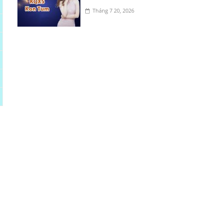
Tháng 7 20, 2026