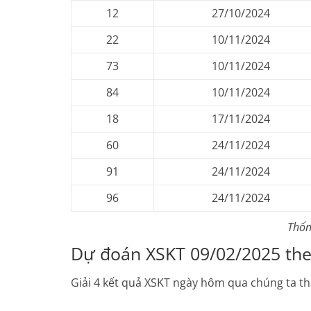
12
27/10/2024
22
10/11/2024
73
10/11/2024
84
10/11/2024
18
17/11/2024
60
24/11/2024
91
24/11/2024
96
24/11/2024
Thốn
Dự đoán
XSKT
09/02/2025 the
Giải 4 kết quả
XSKT
ngày hôm qua chúng ta thấ