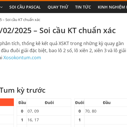
SOI CẦU PASCAL
QUAY THỬ
TIN TỨC
KINH NGHIỆM 
 – Soi cầu KT chuẩn xác
02/2025 – Soi cầu KT chuẩn xác
phân tích, thống kê kết quả
XSKT
trong những kỳ quay gần
đuôi giải đặc biệt, bao lô 2 số, lô xiên 2, xiên 3 và lô giải
ại
Xosokontum.com
 Tum
kỳ trước
Đầu
Đuôi
Đuôi
Đầu
0
07, 09
0
70, 80
1
16, 17
1