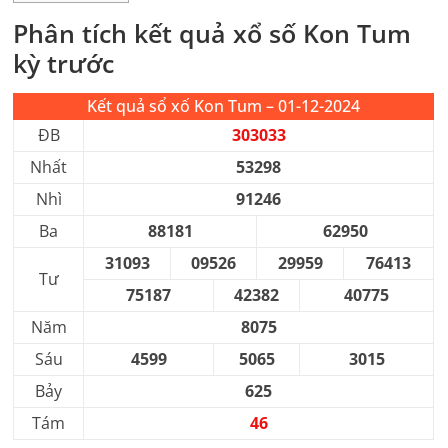
Phân tích kết quả xổ số
Kon Tum
kỳ trước
Kết quả sổ xố
Kon Tum
– 01-12-2024
ĐB
303033
Nhất
53298
Nhì
91246
Ba
88181
62950
31093
09526
29959
76413
Tư
75187
42382
40775
Năm
8075
Sáu
4599
5065
3015
Bảy
625
Tám
46