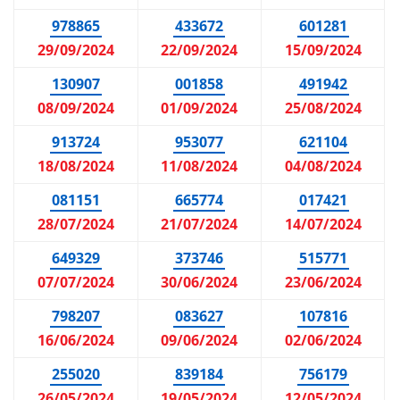
978865
433672
601281
29/09/2024
22/09/2024
15/09/2024
130907
001858
491942
08/09/2024
01/09/2024
25/08/2024
913724
953077
621104
18/08/2024
11/08/2024
04/08/2024
081151
665774
017421
28/07/2024
21/07/2024
14/07/2024
649329
373746
515771
07/07/2024
30/06/2024
23/06/2024
798207
083627
107816
16/06/2024
09/06/2024
02/06/2024
255020
839184
756179
26/05/2024
19/05/2024
12/05/2024