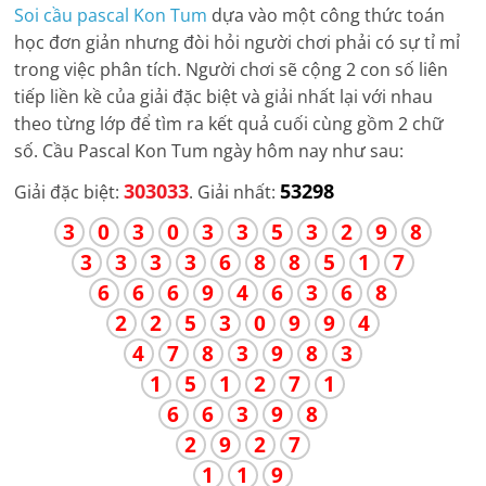
Soi cầu pascal
Kon Tum
dựa vào một công thức toán
học đơn giản nhưng đòi hỏi người chơi phải có sự tỉ mỉ
trong việc phân tích. Người chơi sẽ cộng 2 con số liên
tiếp liền kề của giải đặc biệt và giải nhất lại với nhau
theo từng lớp để tìm ra kết quả cuối cùng gồm 2 chữ
số. Cầu Pascal
Kon Tum
ngày hôm nay như sau:
303033
53298
Giải đặc biệt:
. Giải nhất:
3
0
3
0
3
3
5
3
2
9
8
3
3
3
3
6
8
8
5
1
7
6
6
6
9
4
6
3
6
8
2
2
5
3
0
9
9
4
4
7
8
3
9
8
3
1
5
1
2
7
1
6
6
3
9
8
2
9
2
7
1
1
9