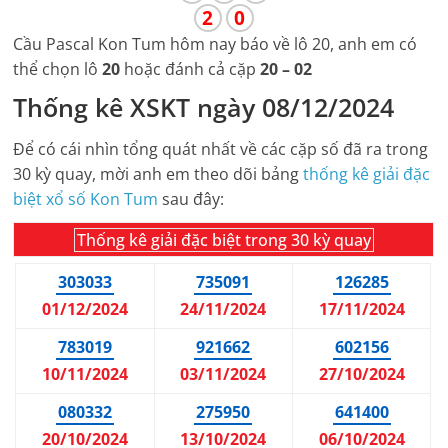
2
0
Cầu Pascal
Kon Tum
hôm nay báo về lô 20, anh em có
thể chọn lô
20
hoặc đánh cả cặp
20 – 02
Thống kê
XSKT
ngày
08/12/2024
Để có cái nhìn tổng quát nhất về các cặp số đã ra trong
30 kỳ quay, mời anh em theo dõi bảng
thống kê giải đặc
biệt xổ số
Kon Tum
sau đây:
Thống kê giải đặc biệt trong 30 kỳ quay
303033
735091
126285
01/12/2024
24/11/2024
17/11/2024
783019
921662
602156
10/11/2024
03/11/2024
27/10/2024
080332
275950
641400
20/10/2024
13/10/2024
06/10/2024