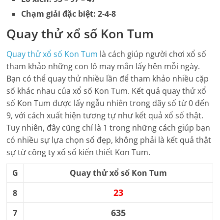
Chạm giải đặc biệt: 2-4-8
Quay thử xổ số
Kon Tum
Quay thử xổ số
Kon Tum
là cách giúp người chơi xổ số
tham khảo những con lô may mắn lấy hên mỗi ngày.
Bạn có thể quay thử nhiều lần để tham khảo nhiều cặp
số khác nhau của xổ số
Kon Tum
. Kết quả quay thử xổ
số
Kon Tum
được lấy ngẫu nhiên trong dãy số từ 0 đến
9, với cách xuất hiện tương tự như kết quả xổ số thật.
Tuy nhiên, đây cũng chỉ là 1 trong những cách giúp bạn
có nhiều sự lựa chọn số đẹp, không phải là kết quả thật
sự từ công ty xổ số kiến thiết
Kon Tum
.
G
Quay thử xổ số
Kon Tum
23
8
635
7