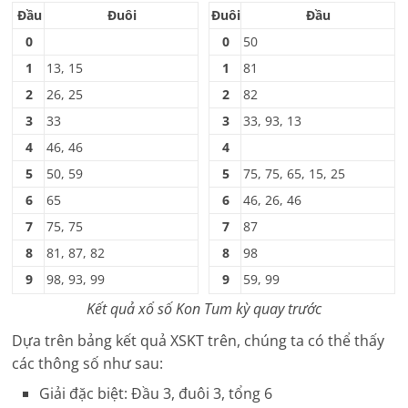
Đầu
Đuôi
Đuôi
Đầu
0
0
50
1
13, 15
1
81
2
26, 25
2
82
3
33
3
33, 93, 13
4
46, 46
4
5
50, 59
5
75, 75, 65, 15, 25
6
65
6
46, 26, 46
7
75, 75
7
87
8
81, 87, 82
8
98
9
98, 93, 99
9
59, 99
Kết quả xổ số
Kon Tum
kỳ quay trước
Dựa trên bảng kết quả
XSKT
trên, chúng ta có thể thấy
các thông số như sau:
Giải đặc biệt: Đầu 3, đuôi 3, tổng 6