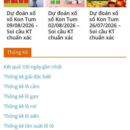
Dự đoán xổ
Dự đoán xổ
Dự đoán xổ
số Kon Tum
số Kon Tum
số Kon Tum
09/08/2026 –
02/08/2026 –
26/07/2026 –
Soi cầu KT
Soi cầu KT
Soi cầu KT
chuẩn xác
chuẩn xác
chuẩn xác
Thống Kê
Kết quả 100 ngày gần nhất
Thống kê giải đặc biệt
Thống kê lô câm
Thống kê lô gan
Thống kê lô rơi
Thống kê lô xiên
Thống kê tần suất lô tô