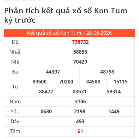
Phân tích kết quả xổ số
Kon Tum
kỳ trước
Kết quả sổ xố
Kon Tum
– 28-06-2026
ĐB
738732
Nhất
58856
Nhì
70429
Ba
44397
48798
89500
70200
84508
15115
Tư
88472
03531
58314
Năm
3106
Sáu
0680
2198
1449
Bảy
493
Tám
61