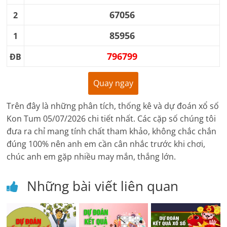
67056
2
85956
1
796799
ĐB
Quay ngay
Trên đây là những phân tích, thống kê và dự đoán xổ số
Kon Tum
05/07/2026
chi tiết nhất. Các cặp số chúng tôi
đưa ra chỉ mang tính chất tham khảo, không chắc chắn
đúng 100% nên anh em cần cân nhắc trước khi chơi,
chúc anh em gặp nhiều may mắn, thắng lớn.
Những bài viết liên quan