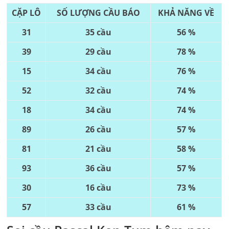
CẶP LÔ
SỐ LƯỢNG CẦU BÁO
KHẢ NĂNG VỀ
31
35 cầu
56 %
39
29 cầu
78 %
15
34 cầu
76 %
52
32 cầu
74 %
18
34 cầu
74 %
89
26 cầu
57 %
81
21 cầu
58 %
93
36 cầu
57 %
30
16 cầu
73 %
57
33 cầu
61 %