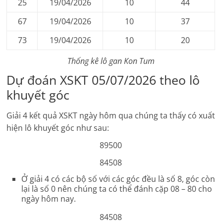
25
19/04/2026
10
44
67
19/04/2026
10
37
73
19/04/2026
10
20
Thống kê lô gan
Kon Tum
Dự đoán
XSKT
05/07/2026 theo lô
khuyết góc
Giải 4 kết quả
XSKT
ngày hôm qua chúng ta thấy có xuất
hiện lô khuyết góc như sau:
89500
84508
Ở giải 4 có các bộ số với các góc đều là số 8, góc còn
lại là số 0 nên chúng ta có thể đánh cặp 08 – 80 cho
ngày hôm nay.
84508