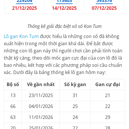
229204
173403
593376
21/12/2025
14/12/2025
07/12/2025
Thống kê giải đặc biệt xổ số
Kon Tum
Lô gan
Kon Tum
được hiểu là những con số đã không
xuất hiện trong một thời gian khá dài. Để bắt được
những con lô gan này thì người chơi cần phải tính toán
thật kỹ càng, theo dõi mốc gan cực đại của con lô đó là
bao nhiêu, kết hợp với các phương pháp soi cầu chuẩn
xác. Dưới đây là bảng thống kê lô gan hôm nay:
Bộ số
Về gần nhất
Số kỳ gan
Gan cự đại
13
23/11/2025
31
21
66
04/01/2026
25
22
63
11/01/2026
24
29
20
25/01/2026
22
28