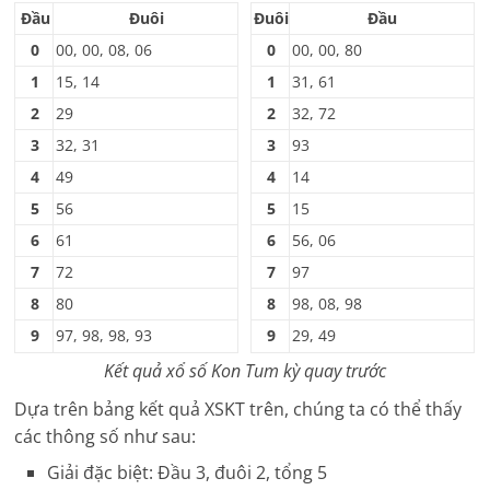
Đầu
Đuôi
Đuôi
Đầu
0
00, 00, 08, 06
0
00, 00, 80
1
15, 14
1
31, 61
2
29
2
32, 72
3
32, 31
3
93
4
49
4
14
5
56
5
15
6
61
6
56, 06
7
72
7
97
8
80
8
98, 08, 98
9
97, 98, 98, 93
9
29, 49
Kết quả xổ số
Kon Tum
kỳ quay trước
Dựa trên bảng kết quả
XSKT
trên, chúng ta có thể thấy
các thông số như sau:
Giải đặc biệt: Đầu 3, đuôi 2, tổng 5