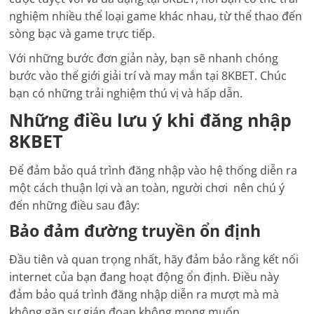
nghiệm nhiều thể loại game khác nhau, từ thể thao đến
sòng bạc và game trực tiếp.
Với những bước đơn giản này, bạn sẽ nhanh chóng
bước vào thế giới giải trí và may mắn tại 8KBET. Chúc
bạn có những trải nghiệm thú vị và hấp dẫn.
Những điều lưu ý khi đăng nhập
8KBET
Để đảm bảo quá trình đăng nhập vào hệ thống diễn ra
một cách thuận lợi và an toàn, người chơi nên chú ý
đến những điều sau đây:
Bảo đảm đường truyền ổn định
Đầu tiên và quan trọng nhất, hãy đảm bảo rằng kết nối
internet của bạn đang hoạt động ổn định. Điều này
đảm bảo quá trình đăng nhập diễn ra mượt mà mà
không gặp sự gián đoạn không mong muốn.