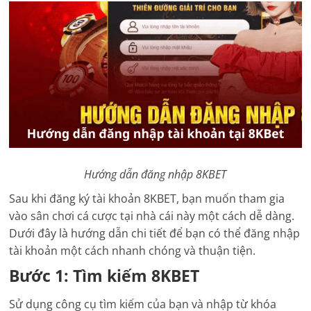
Hướng dẫn đăng nhập 8KBET
Sau khi đăng ký tài khoản 8KBET
,
bạn muốn tham gia
vào sân chơi cá cược tại nhà cái này một cách dễ dàng.
Dưới đây là hướng dẫn chi tiết để bạn có thể đăng nhập
tài khoản một cách nhanh chóng và thuận tiện.
Bước 1:​ Tìm kiếm 8KBET
Sử dụng công cụ tìm kiếm của bạn và nhập từ khóa