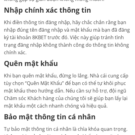
Nhập chính xác thông tin
Khi điền thông tin đăng nhập, hãy chắc chắn rằng bạn
nhập đúng tên đăng nhập và mật khẩu mà bạn đã đăng
ký tài khoản 8KBET trước đó. Việc này giúp tránh tình
trạng đăng nhập không thành công do thông tin không
chính xác.
Quên mật khẩu
Khi bạn quên mật khẩu, đừng lo lắng. Nhà cái cung cấp
tùy chọn “Quên Mật Khẩu” để bạn có thể tự khôi phục
mật khẩu theo hướng dẫn. Nếu cần sự hỗ trợ, đội ngũ
Chăm sóc Khách hàng của chúng tôi sẽ giúp bạn lấy lại
mật khẩu một cách nhanh chóng và hiệu quả.
Bảo mật thông tin cá nhân
Tự bảo mật thông tin cá nhân là chìa khóa quan trọng.