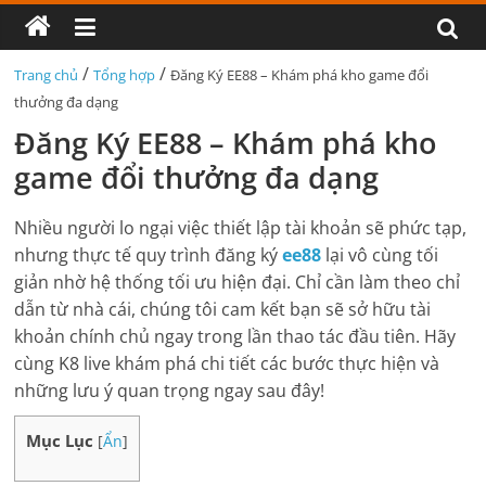
/
/
Trang chủ
Tổng hợp
Đăng Ký EE88 – Khám phá kho game đổi
thưởng đa dạng
Đăng Ký EE88 – Khám phá kho
game đổi thưởng đa dạng
Nhiều người lo ngại việc thiết lập tài khoản sẽ phức tạp,
nhưng thực tế quy trình đăng ký
ee88
lại vô cùng tối
giản nhờ hệ thống tối ưu hiện đại. Chỉ cần làm theo chỉ
dẫn từ nhà cái, chúng tôi cam kết bạn sẽ sở hữu tài
khoản chính chủ ngay trong lần thao tác đầu tiên. Hãy
cùng K8 live khám phá chi tiết các bước thực hiện và
những lưu ý quan trọng ngay sau đây!
Mục Lục
[
Ẩn
]