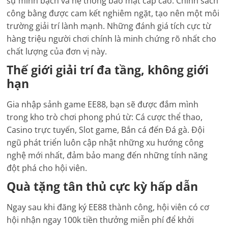
sự minh bạch và hệ thống bảo mật cấp cao. Chính sách
công bằng được cam kết nghiêm ngặt, tạo nên một môi
trường giải trí lành mạnh. Những đánh giá tích cực từ
hàng triệu người chơi chính là minh chứng rõ nhất cho
chất lượng của đơn vị này.
Thế giới giải trí đa tầng, không giới
hạn
Gia nhập sảnh game EE88, bạn sẽ được đắm mình
trong kho trò chơi phong phú từ: Cá cược thể thao,
Casino trực tuyến, Slot game, Bắn cá đến Đá gà. Đội
ngũ phát triển luôn cập nhật những xu hướng công
nghệ mới nhất, đảm bảo mang đến những tính năng
đột phá cho hội viên.
Quà tặng tân thủ cực kỳ hấp dẫn
Ngay sau khi đăng ký EE88 thành công, hội viên có cơ
hội nhận ngay 100k tiền thưởng miễn phí để khởi