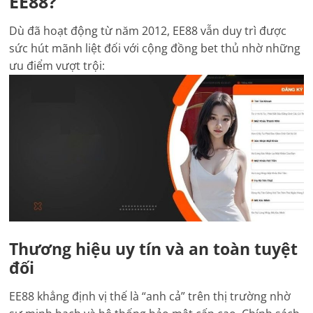
EE88?
Dù đã hoạt động từ năm 2012, EE88 vẫn duy trì được
sức hút mãnh liệt đối với cộng đồng bet thủ nhờ những
ưu điểm vượt trội:
Thương hiệu uy tín và an toàn tuyệt
đối
EE88 khẳng định vị thế là “anh cả” trên thị trường nhờ