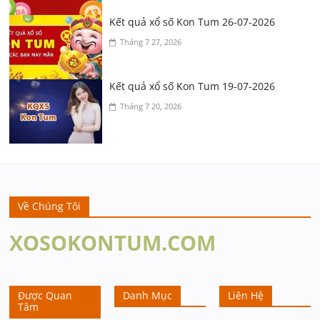
Kết quả xổ số Kon Tum 26-07-2026
Tháng 7 27, 2026
Kết quả xổ số Kon Tum 19-07-2026
Tháng 7 20, 2026
Về Chúng Tôi
XOSOKONTUM.COM
Được Quan
Danh Mục
Liên Hệ
Tâm