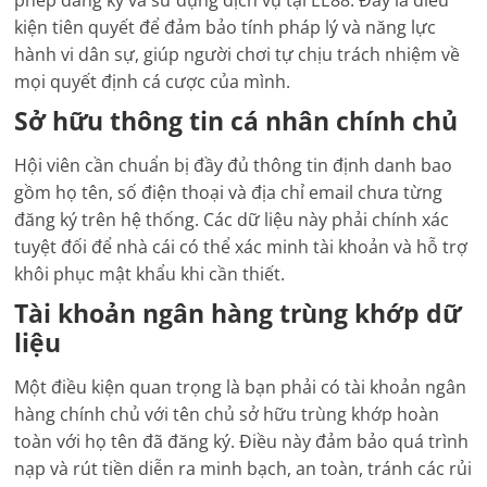
phép đăng ký và sử dụng dịch vụ tại EE88. Đây là điều
kiện tiên quyết để đảm bảo tính pháp lý và năng lực
hành vi dân sự, giúp người chơi tự chịu trách nhiệm về
mọi quyết định cá cược của mình.
Sở hữu thông tin cá nhân chính chủ
Hội viên cần chuẩn bị đầy đủ thông tin định danh bao
gồm họ tên, số điện thoại và địa chỉ email chưa từng
đăng ký trên hệ thống. Các dữ liệu này phải chính xác
tuyệt đối để nhà cái có thể xác minh tài khoản và hỗ trợ
khôi phục mật khẩu khi cần thiết.
Tài khoản ngân hàng trùng khớp dữ
liệu
Một điều kiện quan trọng là bạn phải có tài khoản ngân
hàng chính chủ với tên chủ sở hữu trùng khớp hoàn
toàn với họ tên đã đăng ký. Điều này đảm bảo quá trình
nạp và rút tiền diễn ra minh bạch, an toàn, tránh các rủi