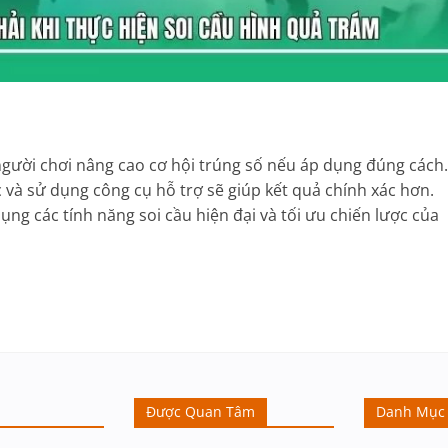
 người chơi nâng cao cơ hội trúng số nếu áp dụng đúng cách.
c và sử dụng công cụ hỗ trợ sẽ giúp kết quả chính xác hơn.
ụng các tính năng soi cầu hiện đại và tối ưu chiến lược của
Được Quan Tâm
Danh Mục