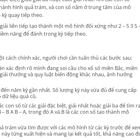
thành hình quả trám, và con số nằm ở trung tâm của mô
 kỳ quay tiếp theo.
giải liên tiếp tạo thành một mô hình đối xứng như 2 – 5 3 5 
 tiềm năng để đánh trong kỳ tiếp theo.
 cách chính xác, người chơi cần tuân thủ các bước sau:
cần xác định rõ mình đang soi cầu cho xổ số miền Bắc, miền
giải thưởng và quy luật biến động khác nhau, ảnh hưởng
ba đến năm kỳ gần nhất. Số lượng kỳ này vừa đủ để cung cấp
 dữ liệu quá cũ.
ác con số từ các giải đặc biệt, giải nhất hoặc giải ba để tìm r
– B A B – A, trong đó A và B là các con số tạo thành mô
uả trám vừa tìm được với các mô hình từ các kỳ trước để xe
này từng xuất hiện và mang lại kết quả tốt, khả năng cao đ