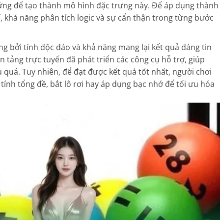
 xứng để tạo thành mô hình đặc trưng này. Để áp dụng thành
ỉ, khả năng phân tích logic và sự cẩn thận trong từng bước
 bởi tính độc đáo và khả năng mang lại kết quả đáng tin
n tảng trực tuyến đã phát triển các công cụ hỗ trợ, giúp
u quả. Tuy nhiên, để đạt được kết quả tốt nhất, người chơi
nh tổng đề, bắt lô rơi hay áp dụng bạc nhớ để tối ưu hóa