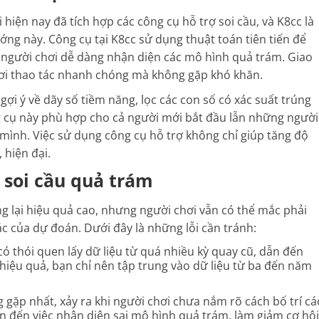
 hiện nay đã tích hợp các công cụ hỗ trợ soi cầu, và K8cc là
ng này. Công cụ tại K8cc sử dụng thuật toán tiên tiến để
úp người chơi dễ dàng nhận diện các mô hình quả trám. Giao
hơi thao tác nhanh chóng mà không gặp khó khăn.
gợi ý về dãy số tiềm năng, lọc các con số có xác suất trúng
ông cụ này phù hợp cho cả người mới bắt đầu lẫn những người
mình. Việc sử dụng công cụ hỗ trợ không chỉ giúp tăng độ
 hiện đại.
 soi cầu quả trám
 lại hiệu quả cao, nhưng người chơi vẫn có thể mắc phải
c của dự đoán. Dưới đây là những lỗi cần tránh:
có thói quen lấy dữ liệu từ quá nhiều kỳ quay cũ, dẫn đến
ể hiệu quả, bạn chỉ nên tập trung vào dữ liệu từ ba đến năm
ng gặp nhất, xảy ra khi người chơi chưa nắm rõ cách bố trí cá
ẫn đến việc nhận diện sai mô hình quả trám, làm giảm cơ hội