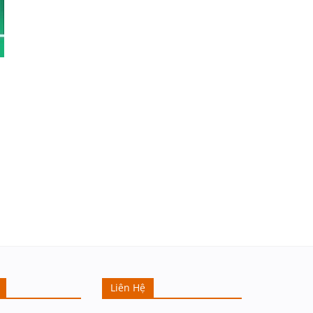
Liên Hệ