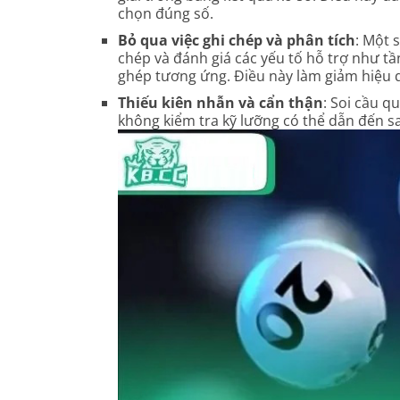
chọn đúng số.
Bỏ qua việc ghi chép và phân tích
: Một 
chép và đánh giá các yếu tố hỗ trợ như tần
ghép tương ứng. Điều này làm giảm hiệu
Thiếu kiên nhẫn và cẩn thận
: Soi cầu q
không kiểm tra kỹ lưỡng có thể dẫn đến sa