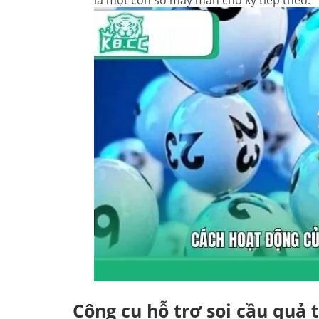
là một con số may mắn cho kỳ tiếp theo.
Công cụ hỗ trợ soi cầu quả 