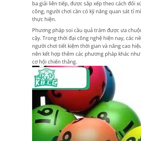
ba giải liên tiếp, được sắp xếp theo cách đối
công, người chơi cần có kỹ năng quan sát tỉ m
thực hiện.
Phương pháp soi cầu quả trám được ưa chuộng
cậy. Trong thời đại công nghệ hiện nay, các nề
người chơi tiết kiệm thời gian và nâng cao hiệ
nên kết hợp thêm các phương pháp khác như tí
cơ hội chiến thắng.