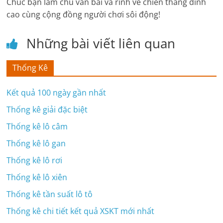
Chúc bạn làm chủ ván bài và rinh về chiến thắng đỉnh
cao cùng cộng đồng người chơi sôi động!
Những bài viết liên quan
Thống Kê
Kết quả 100 ngày gần nhất
Thống kê giải đặc biệt
Thống kê lô câm
Thống kê lô gan
Thống kê lô rơi
Thống kê lô xiên
Thống kê tần suất lô tô
Thống kê chi tiết kết quả XSKT mới nhất