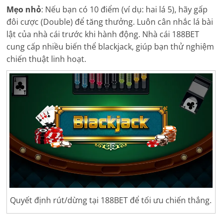
Mẹo nhỏ
: Nếu bạn có 10 điểm (ví dụ: hai lá 5), hãy gấp
đôi cược (Double) để tăng thưởng. Luôn cân nhắc lá bài
lật của nhà cái trước khi hành động. Nhà cái 188BET
cung cấp nhiều biến thể blackjack, giúp bạn thử nghiệm
chiến thuật linh hoạt.
Quyết định rút/dừng tại 188BET để tối ưu chiến thắng.