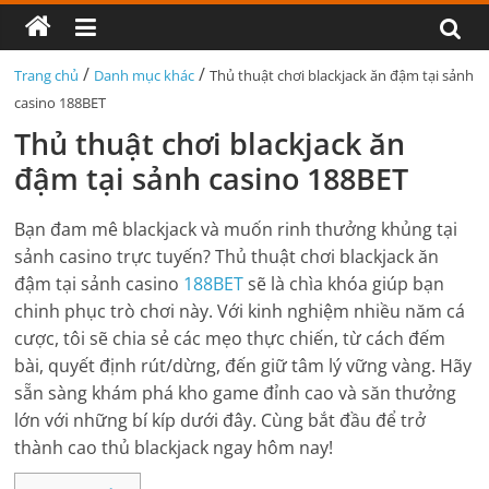
/
/
Trang chủ
Danh mục khác
Thủ thuật chơi blackjack ăn đậm tại sảnh
casino 188BET
Thủ thuật chơi blackjack ăn
đậm tại sảnh casino 188BET
Bạn đam mê blackjack và muốn rinh thưởng khủng tại
sảnh casino trực tuyến? Thủ thuật chơi blackjack ăn
đậm tại sảnh casino
188BET
sẽ là chìa khóa giúp bạn
chinh phục trò chơi này. Với kinh nghiệm nhiều năm cá
cược, tôi sẽ chia sẻ các mẹo thực chiến, từ cách đếm
bài, quyết định rút/dừng, đến giữ tâm lý vững vàng. Hãy
sẵn sàng khám phá kho game đỉnh cao và săn thưởng
lớn với những bí kíp dưới đây. Cùng bắt đầu để trở
thành cao thủ blackjack ngay hôm nay!