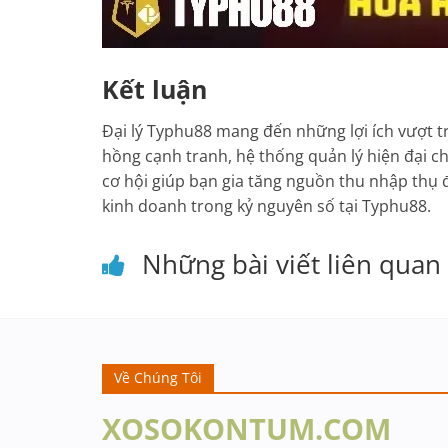
Kết luận
Đại lý Typhu88 mang đến những lợi ích vượt t
hồng cạnh tranh, hệ thống quản lý hiện đại c
cơ hội giúp bạn gia tăng nguồn thu nhập thụ
kinh doanh trong kỷ nguyên số tại Typhu88.
Những bài viết liên quan
Về Chúng Tôi
XOSOKONTUM.COM