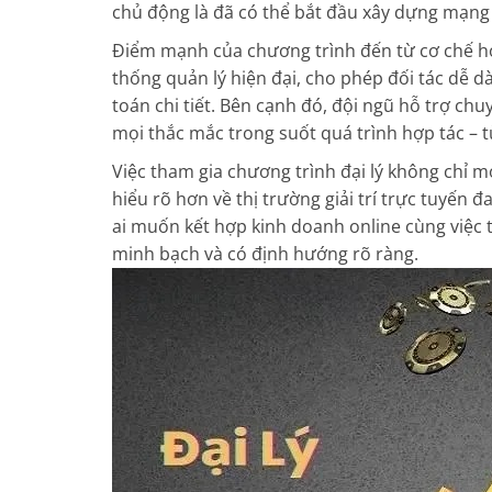
chủ động là đã có thể bắt đầu xây dựng mạng 
Điểm mạnh của chương trình đến từ cơ chế ho
thống quản lý hiện đại, cho phép đối tác dễ dà
toán chi tiết. Bên cạnh đó, đội ngũ hỗ trợ c
mọi thắc mắc trong suốt quá trình hợp tác – t
Việc tham gia chương trình đại lý không chỉ m
hiểu rõ hơn về thị trường giải trí trực tuyến
ai muốn kết hợp kinh doanh online cùng việc
minh bạch và có định hướng rõ ràng.