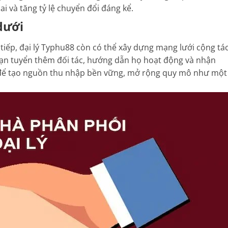
ai và tăng tỷ lệ chuyển đổi đáng kể.
dưới
tiếp, đại lý Typhu88 còn có thể xây dựng mạng lưới cộng tá
ạn tuyển thêm đối tác, hướng dẫn họ hoạt động và nhận
i để tạo nguồn thu nhập bền vững, mở rộng quy mô như một