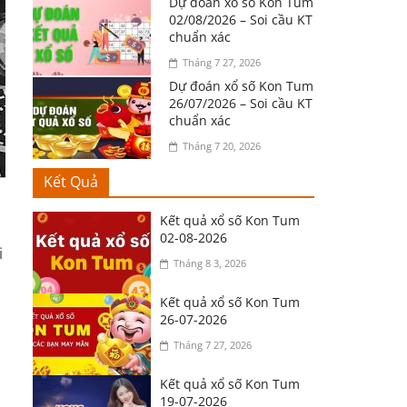
Dự đoán xổ số Kon Tum
02/08/2026 – Soi cầu KT
chuẩn xác
Tháng 7 27, 2026
Dự đoán xổ số Kon Tum
26/07/2026 – Soi cầu KT
chuẩn xác
Tháng 7 20, 2026
Kết Quả
Kết quả xổ số Kon Tum
02-08-2026
i
Tháng 8 3, 2026
Kết quả xổ số Kon Tum
26-07-2026
Tháng 7 27, 2026
Kết quả xổ số Kon Tum
19-07-2026