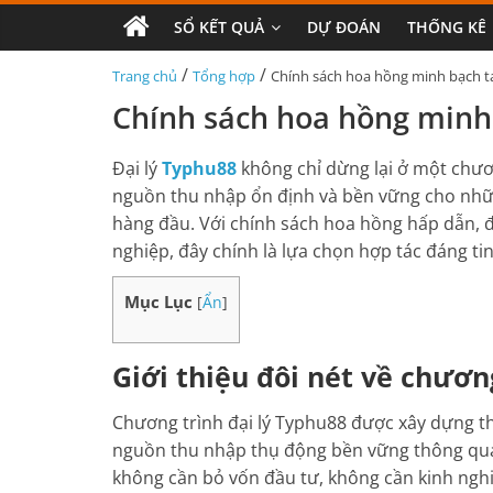
SỔ KẾT QUẢ
DỰ ĐOÁN
THỐNG KÊ
/
/
Trang chủ
Tổng hợp
Chính sách hoa hồng minh bạch tạ
Chính sách hoa hồng minh 
Đại lý
Typhu88
không chỉ dừng lại ở một chươ
nguồn thu nhập ổn định và bền vững cho nhữ
hàng đầu. Với chính sách hoa hồng hấp dẫn, đ
nghiệp, đây chính là lựa chọn hợp tác đáng tin
Mục Lục
[
Ẩn
]
Giới thiệu đôi nét về chươn
Chương trình đại lý Typhu88 được xây dựng the
nguồn thu nhập thụ động bền vững thông qua v
không cần bỏ vốn đầu tư, không cần kinh nghi