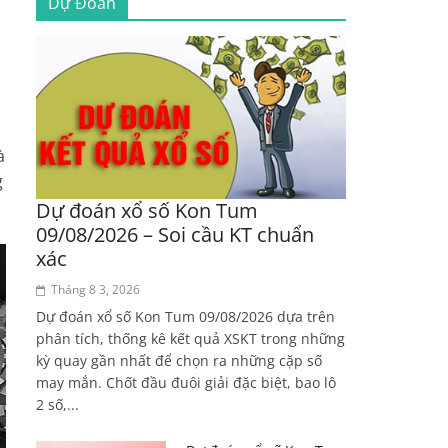
Dự Đoán
à
g
Dự đoán xổ số Kon Tum
09/08/2026 – Soi cầu KT chuẩn
xác
Tháng 8 3, 2026
Dự đoán xổ số Kon Tum 09/08/2026 dựa trên
phân tích, thống kê kết quả XSKT trong những
kỳ quay gần nhất để chọn ra những cặp số
may mắn. Chốt đầu đuôi giải đặc biệt, bao lô
2 số,...