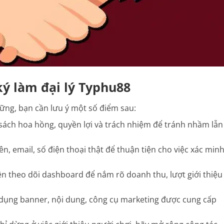
ký làm đại lý Typhu88
vững, bạn cần lưu ý một số điểm sau:
 sách hoa hồng, quyền lợi và trách nhiệm để tránh nhầm lẫn
n, email, số điện thoại thật để thuận tiện cho việc xác min
n theo dõi dashboard để nắm rõ doanh thu, lượt giới thiệu
 dụng banner, nội dung, công cụ marketing được cung cấp