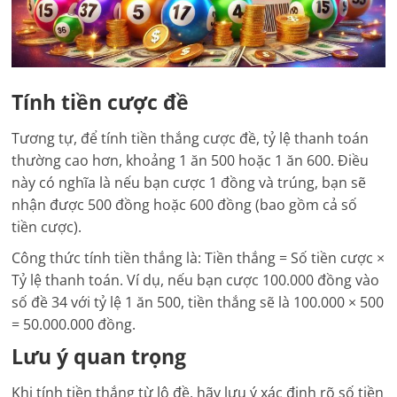
Tính tiền cược đề
Tương tự, để tính tiền thắng cược đề, tỷ lệ thanh toán
thường cao hơn, khoảng 1 ăn 500 hoặc 1 ăn 600. Điều
này có nghĩa là nếu bạn cược 1 đồng và trúng, bạn sẽ
nhận được 500 đồng hoặc 600 đồng (bao gồm cả số
tiền cược).
Công thức tính tiền thắng là: Tiền thắng = Số tiền cược ×
Tỷ lệ thanh toán. Ví dụ, nếu bạn cược 100.000 đồng vào
số đề 34 với tỷ lệ 1 ăn 500, tiền thắng sẽ là 100.000 × 500
= 50.000.000 đồng.
Lưu ý quan trọng
Khi tính tiền thắng từ lô đề, hãy lưu ý xác định rõ số tiền