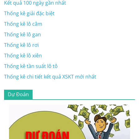
Kết quả 100 ngày gần nhất
Thống kê giải đặc biệt
Thống kê lô câm
Thống kê lô gan
Thống kê lô rơi
Thống kê lô xiên
Thống kê tần suất lô tô
Thống kê chi tiết kết quả XSKT mới nhất
Dự Đoán