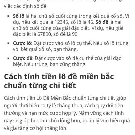
việc xác định số đề.
Số lô
là hai chữ số cuối cùng trong kết quả xổ số. Ví
dụ, nếu kết quả là 12345, số lô là 45.
Số đề
là hai
chữ số cuối cùng của giải đặc biệt. Ví dụ, nếu giải
đặc biệt là 67890, số đề là 90.
Cược lô
: Đặt cược vào số lô cụ thể. Nếu số lô trùng
với kết quả xổ số, bạn thắng.
Cược đề
: Đặt cược vào số đề cụ thể của giải đặc
biệt. Nếu trùng, bạn cũng thắng.
Cách tính tiền lô đề miền bắc
chuẩn từng chi tiết
Cách tính tiền Lô Đề Miền Bắc chuẩn từng chi tiết giúp
người chơi hiểu rõ tỷ lệ thắng thua, cách quy đổi tiền
thưởng và hạn mức cược hợp lý. Nắm vững cách tính
này sẽ giúp bet thủ chủ động hơn, quản lý vốn hiệu quả
và gia tăng cơ hội thắng lớn.