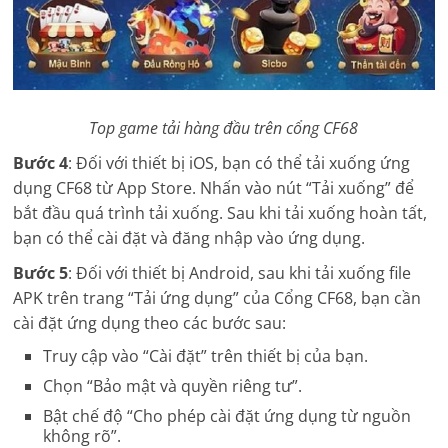
Top game tải hàng đầu trên cổng CF68
Bước 4
: Đối với thiết bị iOS, bạn có thể tải xuống ứng
dụng CF68 từ App Store. Nhấn vào nút “Tải xuống” để
bắt đầu quá trình tải xuống. Sau khi tải xuống hoàn tất,
bạn có thể cài đặt và đăng nhập vào ứng dụng.
Bước 5
: Đối với thiết bị Android, sau khi tải xuống file
APK trên trang “Tải ứng dụng” của Cổng CF68, bạn cần
cài đặt ứng dụng theo các bước sau:
Truy cập vào “Cài đặt” trên thiết bị của bạn.
Chọn “Bảo mật và quyền riêng tư”.
Bật chế độ “Cho phép cài đặt ứng dụng từ nguồn
không rõ”.