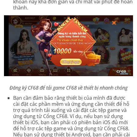
khoản này khá đơn giản và chỉ mất vài phút để hoàn
thành.
Đăng ký CF68 để tải game CF68 về thiết bị nhanh chóng
Bạn cần đảm bảo rằng thiết bị của mình đã được
cài đặt các phần mềm và ứng dụng cần thiết để hỗ
trợ quá trình tải xuống và cài đặt các tệp game và
ứng dụng từ Cổng CF68. Ví dụ, nếu bạn sử dụng
thiết bị iOS, bạn cần phải có phiên bản iOS đủ mới
để hỗ trợ các tệp game và ứng dụng từ Cổng CF68.
Nếu bạn sử dụng thiết bị Android, bạn cần phải cài