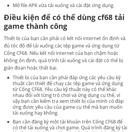
Mở file APK vừa tải xuống và cài đặt ứng dụng.
Điều kiện để có thể dùng cf68 tải
game thành công
Thiết bị của bạn cần phải có kết nối internet ổn định và
đủ tốc độ để tải xuống các tệp game và ứng dụng từ
Cổng CF68. Nếu kết nối internet của bạn chậm hoặc
không ổn định, quá trình tải xuống và cài đặt có thể bị
gián đoạn hoặc thất bại.
Thiết bị của bạn cần phải đáp ứng các yêu cầu kỹ
thuật cần thiết để chạy các tệp game và ứng dụng
từ Cổng CF68. Yêu cầu kỹ thuật này có thể khác
nhau đối với từng trò chơi và ứng dụng cụ thể, vì
vậy bạn cần kiểm tra xem thiết bị của mình có đáp
ứng được yêu cầu của game cụ thể mà bạn muốn
tải xuống hay không.
Bạn cần đăng ký một tài khoản trên Cổng CF68 để
có thể tải xuống và chơi game. Quá trình đăng ký tài