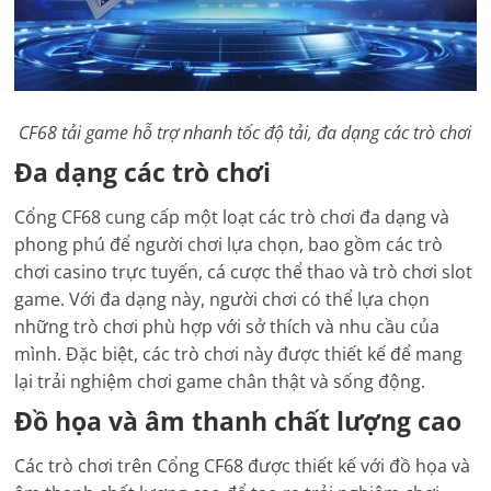
CF68 tải game hỗ trợ nhanh tốc độ tải, đa dạng các trò chơi
Đa dạng các trò chơi
Cổng CF68 cung cấp một loạt các trò chơi đa dạng và
phong phú để người chơi lựa chọn, bao gồm các trò
chơi casino trực tuyến, cá cược thể thao và trò chơi slot
game. Với đa dạng này, người chơi có thể lựa chọn
những trò chơi phù hợp với sở thích và nhu cầu của
mình. Đặc biệt, các trò chơi này được thiết kế để mang
lại trải nghiệm chơi game chân thật và sống động.
Đồ họa và âm thanh chất lượng cao
Các trò chơi trên Cổng CF68 được thiết kế với đồ họa và