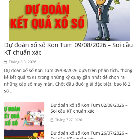
Dự đoán xổ số Kon Tum 09/08/2026 – Soi cầu
KT chuẩn xác
Tháng 8 3, 2026
Dự đoán xổ số Kon Tum 09/08/2026 dựa trên phân tích, thống
kê kết quả XSKT trong những kỳ quay gần nhất để chọn ra
những cặp số may mắn. Chốt đầu đuôi giải đặc biệt, bao lô 2
số,...
Dự đoán xổ số Kon Tum 02/08/2026 –
Soi cầu KT chuẩn xác
Tháng 7 27, 2026
Dự đoán xổ số Kon Tum 26/07/2026 –
Soi cầu KT chuẩn xác