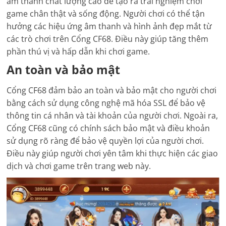
âm thanh chất lượng cao để tạo ra trải nghiệm chơi
game chân thật và sống động. Người chơi có thể tận
hưởng các hiệu ứng âm thanh và hình ảnh đẹp mắt từ
các trò chơi trên Cổng CF68. Điều này giúp tăng thêm
phần thú vị và hấp dẫn khi chơi game.
An toàn và bảo mật
Cổng CF68 đảm bảo an toàn và bảo mật cho người chơi
bằng cách sử dụng công nghệ mã hóa SSL để bảo vệ
thông tin cá nhân và tài khoản của người chơi. Ngoài ra,
Cổng CF68 cũng có chính sách bảo mật và điều khoản
sử dụng rõ ràng để bảo vệ quyền lợi của người chơi.
Điều này giúp người chơi yên tâm khi thực hiện các giao
dịch và chơi game trên trang web này.