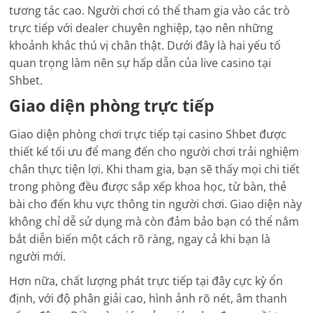
tương tác cao. Người chơi có thể tham gia vào các trò
trực tiếp với dealer chuyên nghiệp, tạo nên những
khoảnh khắc thú vị chân thật. Dưới đây là hai yếu tố
quan trọng làm nên sự hấp dẫn của live casino tại
Shbet.
Giao diện phòng trực tiếp
Giao diện phòng chơi trực tiếp tại casino Shbet được
thiết kế tối ưu để mang đến cho người chơi trải nghiệm
chân thực tiện lợi. Khi tham gia, bạn sẽ thấy mọi chi tiết
trong phòng đều được sắp xếp khoa học, từ bàn, thẻ
bài cho đến khu vực thông tin người chơi. Giao diện này
không chỉ dễ sử dụng mà còn đảm bảo bạn có thể nắm
bắt diễn biến một cách rõ ràng, ngay cả khi bạn là
người mới.
Hơn nữa, chất lượng phát trực tiếp tại đây cực kỳ ổn
định, với độ phân giải cao, hình ảnh rõ nét, âm thanh