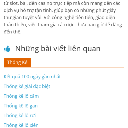
từ slot, bài, đến casino trực tiếp mà còn mang đến các
dịch vụ hỗ trợ tận tình, giúp bạn có những phút giây
thư giãn tuyệt vời. Với công nghệ tiên tiến, giao diện
thân thiện, việc tham gia cá cược chưa bao giờ dễ dàng
đến thế.
Những bài viết liên quan
Thống Kê
Kết quả 100 ngày gần nhất
Thống kê giải đặc biệt
Thống kê lô câm
Thống kê lô gan
Thống kê lô rơi
Thống kê lô xiên