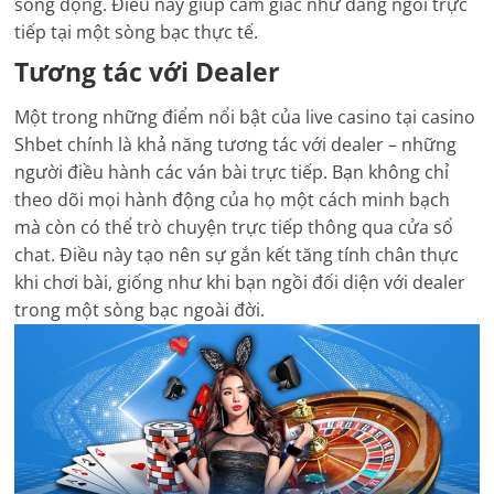
sống động. Điều này giúp cảm giác như đang ngồi trực
tiếp tại một sòng bạc thực tế.
Tương tác với Dealer
Một trong những điểm nổi bật của live casino tại casino
Shbet chính là khả năng tương tác với dealer – những
người điều hành các ván bài trực tiếp. Bạn không chỉ
theo dõi mọi hành động của họ một cách minh bạch
mà còn có thể trò chuyện trực tiếp thông qua cửa sổ
chat. Điều này tạo nên sự gắn kết tăng tính chân thực
khi chơi bài, giống như khi bạn ngồi đối diện với dealer
trong một sòng bạc ngoài đời.