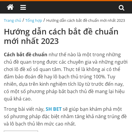
/
/
Trang chủ
Tổng hợp
Hướng dẫn cách bắt đề chuẩn mới nhất 2023
Hướng dẫn cách bắt đề chuẩn
mới nhất 2023
Cách bắt đề chuẩn
như thế nào là một trong những
chủ đề quan trọng được các chuyên gia và những người
chơi lô đề xổ số quan tâm. Thực tế là không ai có thể
đảm bảo đoán đề hay lô bạch thủ trúng 100%. Tuy
nhiên, dựa trên kinh nghiệm tích lũy từ trước đến nay,
có một số phương pháp bắt bạch thủ đề mang lại hiệu
quả khá cao.
Trong bài viết này,
SH BET
sẽ giúp bạn khám phá một
số phương pháp đặc biệt nhằm tăng khả năng trúng đề
và lô bạch thủ lên mức cao nhất.