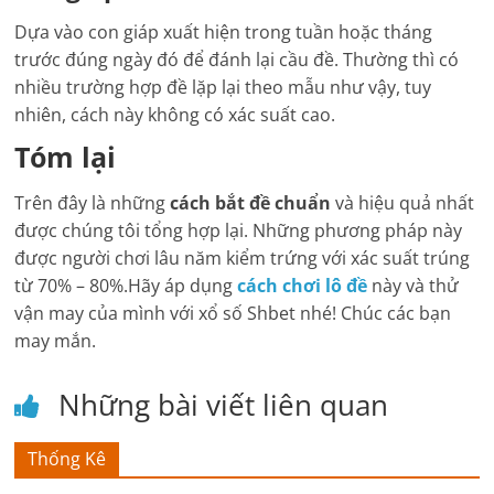
Dựa vào con giáp xuất hiện trong tuần hoặc tháng
trước đúng ngày đó để đánh lại cầu đề. Thường thì có
nhiều trường hợp đề lặp lại theo mẫu như vậy, tuy
nhiên, cách này không có xác suất cao.
Tóm lại
Trên đây là những
cách bắt đề chuẩn
và hiệu quả nhất
được chúng tôi tổng hợp lại. Những phương pháp này
được người chơi lâu năm kiểm trứng với xác suất trúng
từ 70% – 80%.Hãy áp dụng
cách chơi lô đề
này và thử
vận may của mình với xổ số Shbet nhé! Chúc các bạn
may mắn.
Những bài viết liên quan
Thống Kê