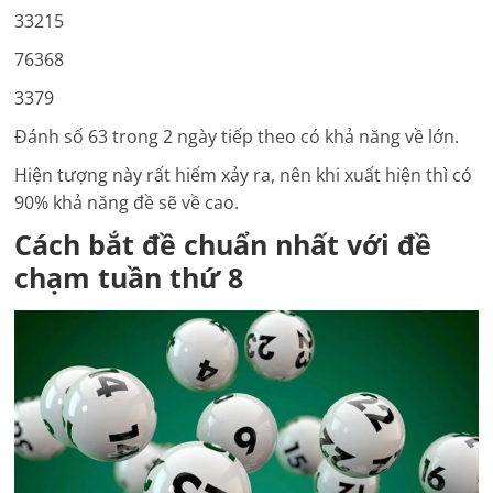
33215
76368
3379
Đánh số 63 trong 2 ngày tiếp theo có khả năng về lớn.
Hiện tượng này rất hiếm xảy ra, nên khi xuất hiện thì có
90% khả năng đề sẽ về cao.
Cách bắt đề chuẩn nhất với đề
chạm tuần thứ 8