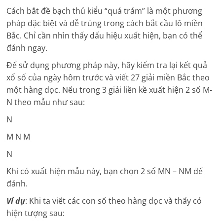
Cách bắt đề bạch thủ kiểu “quả trám” là một phương
pháp đặc biệt và dễ trúng trong cách bắt cầu lô miền
Bắc. Chỉ cần nhìn thấy dấu hiệu xuất hiện, bạn có thể
đánh ngay.
Để sử dụng phương pháp này, hãy kiểm tra lại kết quả
xổ số của ngày hôm trước và viết 27 giải miền Bắc theo
một hàng dọc. Nếu trong 3 giải liền kề xuất hiện 2 số M-
N theo mẫu như sau:
N
M N M
N
Khi có xuất hiện mẫu này, bạn chọn 2 số MN – NM để
đánh.
Ví dụ
: Khi ta viết các con số theo hàng dọc và thấy có
hiện tượng sau: