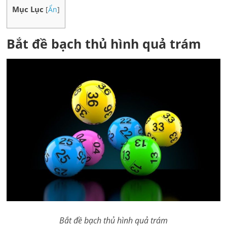
Mục Lục
[
Ẩn
]
Bắt đề bạch thủ hình quả trám
Bắt đề bạch thủ hình quả trám