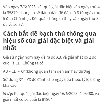
Vào ngày 7/6/2023, kết quả giải đặc biệt vào ngày thứ 4
là 35870, chúng ta sẽ đánh dàn đề đầu số 8 từ ngày thứ
5 đến Chủ nhật. Kết quả, chúng ta thấy vào ngày thứ 5
đề về số 87.
Cách bắt đề bạch thủ thông qua
hiệu số của giải đặc biệt và giải
nhất
Giả sử ngày hôm nay đề ra số AB, và giải nhất có 2 số
cuối là CD. Chúng ta có:
AB – CD = XY (không quan tâm đến âm hay dương)
Sử dụng XY – YX để đánh cho ngày tiếp theo, tỷ lệ trúng
khá cao.
Ví dụ:
Kết quả giải đặc biệt ngày 16/6/2023 là 05480, và
giải nhất có số cuối là 81804.