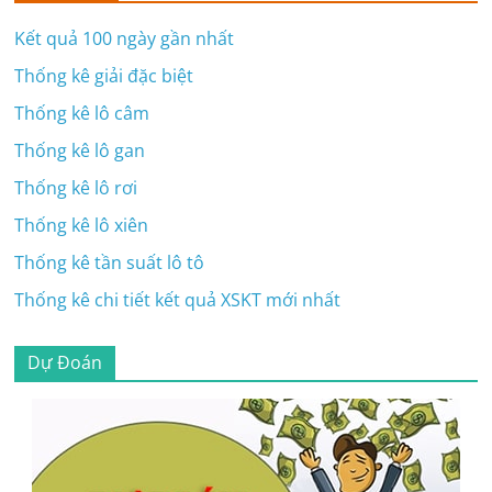
Kết quả 100 ngày gần nhất
Thống kê giải đặc biệt
Thống kê lô câm
Thống kê lô gan
Thống kê lô rơi
Thống kê lô xiên
Thống kê tần suất lô tô
Thống kê chi tiết kết quả XSKT mới nhất
Dự Đoán