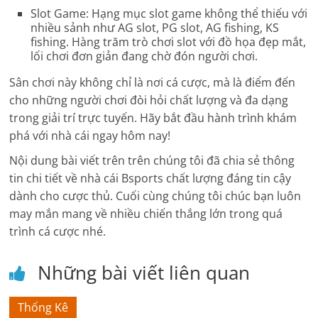
Slot Game: Hạng mục slot game không thể thiếu với
nhiều sảnh như AG slot, PG slot, AG fishing, KS
fishing. Hàng trăm trò chơi slot với đồ họa đẹp mắt,
lối chơi đơn giản đang chờ đón người chơi.
Sân chơi này không chỉ là nơi cá cược, mà là điểm đến
cho những người chơi đòi hỏi chất lượng và đa dạng
trong giải trí trực tuyến. Hãy bắt đầu hành trình khám
phá với nhà cái ngay hôm nay!
Nội dung bài viết trên trên chúng tôi đã chia sẻ thông
tin chi tiết về nhà cái Bsports chất lượng đáng tin cậy
dành cho cược thủ. Cuối cùng chúng tôi chúc bạn luôn
may mắn mang về nhiều chiến thắng lớn trong quá
trình cá cược nhé.
Những bài viết liên quan
Thống Kê