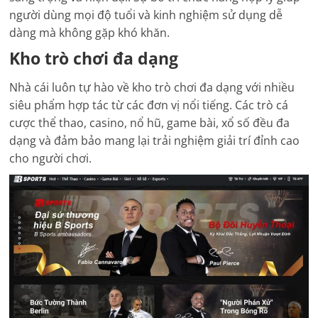
người dùng mọi độ tuổi và kinh nghiệm sử dụng dễ
dàng mà không gặp khó khăn.
Kho trò chơi đa dạng
Nhà cái luôn tự hào về kho trò chơi đa dạng với nhiều
siêu phẩm hợp tác từ các đơn vị nổi tiếng. Các trò cá
cược thể thao, casino, nổ hũ, game bài, xổ số đều đa
dạng và đảm bảo mang lại trải nghiệm giải trí đỉnh cao
cho người chơi.