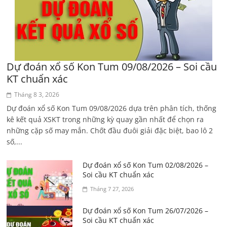
Dự đoán xổ số Kon Tum 09/08/2026 – Soi cầu
KT chuẩn xác
Tháng 8 3, 2026
Dự đoán xổ số Kon Tum 09/08/2026 dựa trên phân tích, thống
kê kết quả XSKT trong những kỳ quay gần nhất để chọn ra
những cặp số may mắn. Chốt đầu đuôi giải đặc biệt, bao lô 2
số,...
Dự đoán xổ số Kon Tum 02/08/2026 –
Soi cầu KT chuẩn xác
Tháng 7 27, 2026
Dự đoán xổ số Kon Tum 26/07/2026 –
Soi cầu KT chuẩn xác