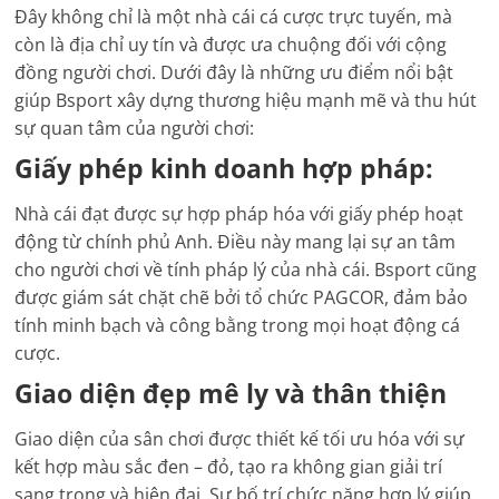
Đây không chỉ là một nhà cái cá cược trực tuyến, mà
còn là địa chỉ uy tín và được ưa chuộng đối với cộng
đồng người chơi. Dưới đây là những ưu điểm nổi bật
giúp Bsport xây dựng thương hiệu mạnh mẽ và thu hút
sự quan tâm của người chơi:
Giấy phép kinh doanh hợp pháp:
Nhà cái đạt được sự hợp pháp hóa với giấy phép hoạt
động từ chính phủ Anh. Điều này mang lại sự an tâm
cho người chơi về tính pháp lý của nhà cái. Bsport cũng
được giám sát chặt chẽ bởi tổ chức PAGCOR, đảm bảo
tính minh bạch và công bằng trong mọi hoạt động cá
cược.
Giao diện đẹp mê ly và thân thiện
Giao diện của sân chơi được thiết kế tối ưu hóa với sự
kết hợp màu sắc đen – đỏ, tạo ra không gian giải trí
sang trọng và hiện đại. Sự bố trí chức năng hợp lý giúp