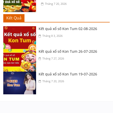
Tháng 7 20, 2026
Kết Quả
Kết quả xổ số Kon Tum 02-08-2026
Tháng 8 3, 2026
Kết quả xổ số Kon Tum 26-07-2026
Tháng 7 27, 2026
Kết quả xổ số Kon Tum 19-07-2026
Tháng 7 20, 2026