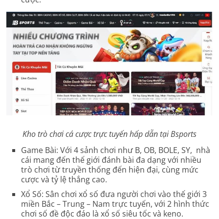
Kho trò chơi cá cược trực tuyến hấp dẫn tại Bsports
Game Bài: Với 4 sảnh chơi như B, OB, BOLE, SY, nhà
cái mang đến thế giới đánh bài đa dạng với nhiều
trò chơi từ truyền thống đến hiện đại, cùng mức
cược và tỷ lệ thắng cao.
Xổ Số: Sân chơi xổ số đưa người chơi vào thế giới 3
miền Bắc – Trung – Nam trực tuyến, với 2 hình thức
chơi số đề độc đáo là xổ số siêu tốc và keno.