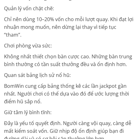
Quản lý vốn chặt chẽ:
Chỉ nên dùng 10–20% vốn cho mỗi lượt quay. Khi đạt lợi
nhuận mong muốn, nên dừng lại thay vì tiếp tục
“tham”.
Chơi phòng vừa sức:
Không nhất thiết chọn bàn cược cao. Những bàn trung
bình thường có tần suất thưởng đều và ổn định hơn.
Quan sát bảng lịch sử nổ hũ:
BomWin cung cấp bảng thống kê các lần jackpot gần
nhất. Người chơi có thể dựa vào đó để ước lượng thời
điểm hũ sắp nổ.
Giữ tâm lý bình tĩnh:
Đây là yếu tố quyết định. Người càng vội quay, càng dễ
mất kiểm soát vốn. Giữ nhịp độ ổn định giúp bạn đi
đường dài và có cơ hội săn thưởng lớn hơn.