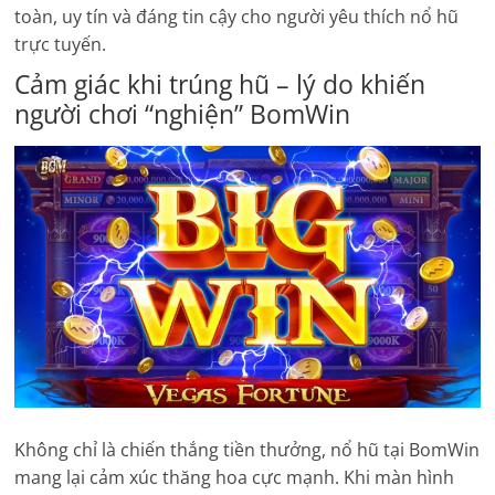
toàn, uy tín và đáng tin cậy cho người yêu thích nổ hũ
trực tuyến.
Cảm giác khi trúng hũ – lý do khiến
người chơi “nghiện” BomWin
Không chỉ là chiến thắng tiền thưởng, nổ hũ tại BomWin
mang lại cảm xúc thăng hoa cực mạnh. Khi màn hình