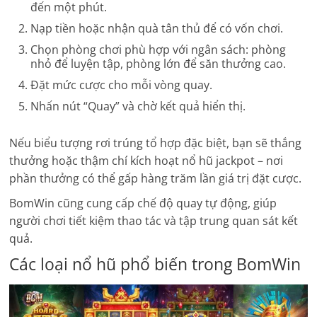
đến một phút.
Nạp tiền hoặc nhận quà tân thủ để có vốn chơi.
Chọn phòng chơi phù hợp với ngân sách: phòng
nhỏ để luyện tập, phòng lớn để săn thưởng cao.
Đặt mức cược cho mỗi vòng quay.
Nhấn nút “Quay” và chờ kết quả hiển thị.
Nếu biểu tượng rơi trúng tổ hợp đặc biệt, bạn sẽ thắng
thưởng hoặc thậm chí kích hoạt nổ hũ jackpot – nơi
phần thưởng có thể gấp hàng trăm lần giá trị đặt cược.
BomWin cũng cung cấp chế độ quay tự động, giúp
người chơi tiết kiệm thao tác và tập trung quan sát kết
quả.
Các loại nổ hũ phổ biến trong BomWin