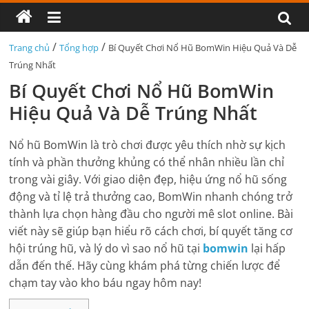
/
/
Trang chủ
Tổng hợp
Bí Quyết Chơi Nổ Hũ BomWin Hiệu Quả Và Dễ
Trúng Nhất
Bí Quyết Chơi Nổ Hũ BomWin
Hiệu Quả Và Dễ Trúng Nhất
Nổ hũ BomWin là trò chơi được yêu thích nhờ sự kịch
tính và phần thưởng khủng có thể nhân nhiều lần chỉ
trong vài giây. Với giao diện đẹp, hiệu ứng nổ hũ sống
động và tỉ lệ trả thưởng cao, BomWin nhanh chóng trở
thành lựa chọn hàng đầu cho người mê slot online. Bài
viết này sẽ giúp bạn hiểu rõ cách chơi, bí quyết tăng cơ
hội trúng hũ, và lý do vì sao nổ hũ tại
bomwin
lại hấp
dẫn đến thế. Hãy cùng khám phá từng chiến lược để
chạm tay vào kho báu ngay hôm nay!