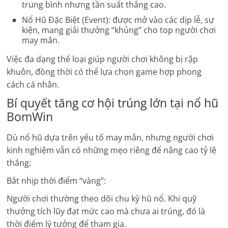
trung bình nhưng tần suất thắng cao.
Nổ Hũ Đặc Biệt (Event): được mở vào các dịp lễ, sự
kiện, mang giải thưởng “khủng” cho top người chơi
may mắn.
Việc đa dạng thể loại giúp người chơi không bị rập
khuôn, đồng thời có thể lựa chọn game hợp phong
cách cá nhân.
Bí quyết tăng cơ hội trúng lớn tại nổ hũ
BomWin
Dù nổ hũ dựa trên yếu tố may mắn, nhưng người chơi
kinh nghiệm vẫn có những mẹo riêng để nâng cao tỷ lệ
thắng:
Bắt nhịp thời điểm “vàng”:
Người chơi thường theo dõi chu kỳ hũ nổ. Khi quỹ
thưởng tích lũy đạt mức cao mà chưa ai trúng, đó là
thời điểm lý tưởng để tham gia.